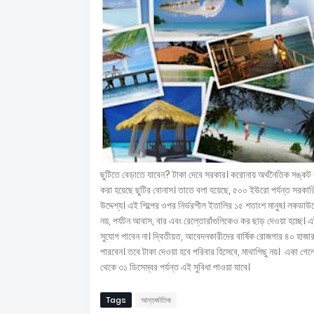
ছুটিতে বেড়াতে যাবেন? টাকা দেবে সরকার। করোনায় অর্থনৈতিক সঙ্কট 
করা হয়েছে ছুটির বোনাস। তাতে বলা হয়েছে, ৫০০ ইউরো পর্যন্ত সরকারি স
উদ্দেশ্য। এই শিল্পের ওপর নির্ভরশীল ইতালির ১৫ শতাংশ মানুষ। লকডাউনের
নয়, পর্যটন আবাস, বার এবং রেল্তোরাঁগুলিকেও কর ছাড় দেওয়া হচ্ছে। এ
সুযোগ পাবেন না। দ্বিতীয়ত, আবেদনকারীদের বার্ষিক রোজগার ৪০ হা
পারবেন। তবে টাকা দেওয়া হবে পরিবার হিসেবে, মাথাপিছু নয়। একা গ
থেকে ৩১ ডিসেম্বর পর্যন্ত এই সুবিধা পাওয়া যাবে।
Tags
আন্তর্জাতিক