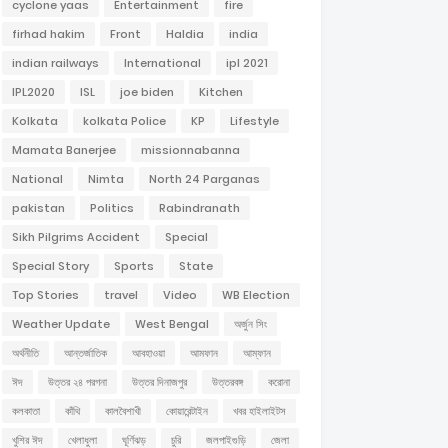
cyclone yaas
Entertainment
fire
firhad hakim
Front
Haldia
india
indian railways
International
ipl 2021
IPL2020
ISL
joe biden
Kitchen
Kolkata
kolkata Police
KP
Lifestyle
Mamata Banerjee
missionnabanna
National
Nimta
North 24 Parganas
pakistan
Politics
Rabindranath
Sikh Pilgrims Accident
Special
Special Story
Sports
State
Top Stories
travel
Video
WB Election
Weather Update
West Bengal
অর্জুন সিং
অর্থনীতি
আন্তর্জাতিক
আবহাওয়া
আমফান
আম্ফান
ঈদ
উত্তর ২৪ পরগনা
উত্তর দিনাজপুর
উত্তরবঙ্গ
করোনা
কলকাতা
কাঁথি
কালবৈশাখী
কোয়ারেন্টাইন
খবর হাইলাইটস
খুশির ঈদ
খেলাধুলা
ঘূর্ণিঝড়
চুরি
জলপাইগুড়ি
জেলা