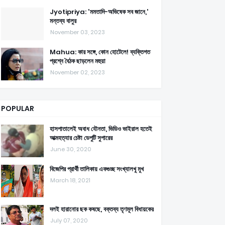
Jyotipriya: 'মমতাদি-অভিষেক সব জানে,'
মন্তব্য বালুর
November 03, 2023
Mahua: কার সঙ্গে, কোন হোটেলে! ব্যক্তিগত
প্রশ্নে বৈঠক ছাড়লেন মহুয়া
November 02, 2023
POPULAR
হাসপাতালেই অবাধ যৌনতা, ভিডিও ভাইরাল হতেই
আত্মহত্যার চেষ্টা ডেপুটি সুপারের
June 30, 2020
বিজেপির প্রার্থী তালিকায় একগুচ্ছ সংখ্যালখু মুখ
March 18, 2021
দলই হারানোর ছক কষছে, বক্তব্য তৃণমূল বিধায়কের
July 07, 2020