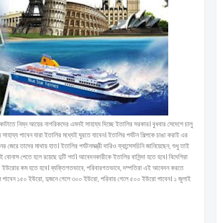
কাটাতে নিম্ন আয়ের নাগরিকদের এমনই সাহায্য দিচ্ছে ইতালির সরকার। বুধবার সেদেশে চালু
াহায্য পাবেন যারা ইতালির মধ্যেই ঘুরতে যাবেন। ইতালির পর্যটন শিল্পকে চাঙা করাই এর
 জেরে তাদের মাথায় হাত। ইতালির পর্যটনমন্ত্রী দারিও ফ্রান্সেসচিনি জানিয়েছেন, শুধু তাই
ই বোনাস পেতে হলে রয়েছে দুটি শর্ত। আবেদনকারীকে ইতালির বাসিন্দা হতে হবে। বিদেশিরা
জার ইউরোর কম হতে হবে। ব্যক্তিগতভাবে, পরিবারগতভাবে, দম্পতিরা এই আবেদন করতে
েলে পাবেন ১৫০ ইউরো, দুজনে গেলে ৩০০ ইউরো, পরিবার গেলে ৫০০ ইউরো পাবেন। ১ জুলাই