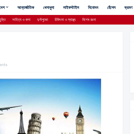
দেশ
আন্তর্জাতিক
খেলাধুলা
লাইফস্টাইল
বিনোদন
হেঁশেল
ভ্রমণ
ুক্তি
সাহিত্য ও কলা
দুর্গাপুজো
চিকিৎসা ও স্বাস্থ্য
বিশেষ রচনা
nts