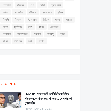
তেলেঙ্গানা
দক্ষিণবঙ্গ
দেশ
নদীয়া
নরেন্দ্র মোদি
নাদিয়া
পথ দুর্ঘটনা
পশ্চিমবঙ্গ
প্রথম পাতা
ফুটবল
বিজেপি
বিনোদন
বিশেষ রচনা
ভিডিও
ভ্রমণ
মারধোর
মালদা
মুর্শিদাবাদ
রাজ্য
রায়গঞ্জ
রেলমন্ত্রক
লকডাউন
লাইফস্টাইল
শিয়ালদা
সান্দাকফু
স্বাস্থ্য
হাওড়া
হালিশহর
হুগলী
হেঁশেল
RECENTS
Death: নোবেলজয়ী অর্থনীতিবিদ অভিজিৎ
বিনায়ক বন্দ্যোপাধ্যায়ের মা প্রয়াত, শোকপ্রকাশ
মুখ্যমন্ত্রীর
November 03, 2023