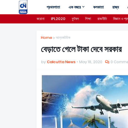
প্রথমপাতা
এক নজরে
কলকাতা
রাজ্য
করোনা
IPL2020
ফুটবল
শিক্ষা
রাজনীতি
বিজ্ঞান ও প্রয
Home
আন্তর্জাতিক
বেড়াতে গেলে টাকা দেবে সরকার
by
Calcutta News
May 18, 2020
0 Comme