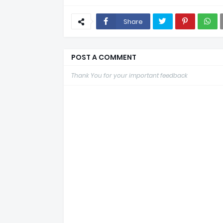
Share
POST A COMMENT
Thank You for your important feedback