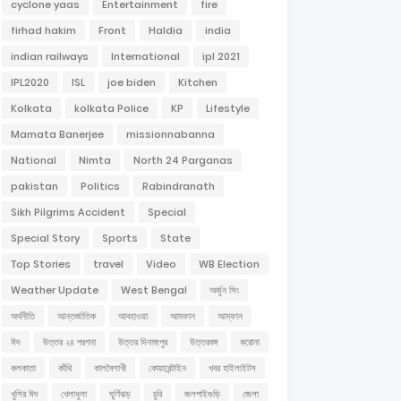
cyclone yaas
Entertainment
fire
firhad hakim
Front
Haldia
india
indian railways
International
ipl 2021
IPL2020
ISL
joe biden
Kitchen
Kolkata
kolkata Police
KP
Lifestyle
Mamata Banerjee
missionnabanna
National
Nimta
North 24 Parganas
pakistan
Politics
Rabindranath
Sikh Pilgrims Accident
Special
Special Story
Sports
State
Top Stories
travel
Video
WB Election
Weather Update
West Bengal
অর্জুন সিং
অর্থনীতি
আন্তর্জাতিক
আবহাওয়া
আমফান
আম্ফান
ঈদ
উত্তর ২৪ পরগনা
উত্তর দিনাজপুর
উত্তরবঙ্গ
করোনা
কলকাতা
কাঁথি
কালবৈশাখী
কোয়ারেন্টাইন
খবর হাইলাইটস
খুশির ঈদ
খেলাধুলা
ঘূর্ণিঝড়
চুরি
জলপাইগুড়ি
জেলা