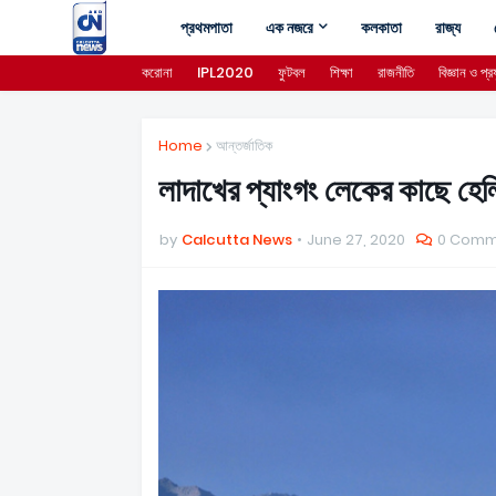
প্রথমপাতা
এক নজরে
কলকাতা
রাজ্য
করোনা
IPL2020
ফুটবল
শিক্ষা
রাজনীতি
বিজ্ঞান ও প্রয
Home
আন্তর্জাতিক
লাদাখের প্যাংগং লেকের কাছে হেলি
by
Calcutta News
June 27, 2020
0 Comm