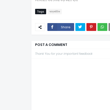
টহলদারিতে বাধা দেওয়া বন্ধ করতে হবে।
Tags
আন্তর্জাতিক
Share
POST A COMMENT
Thank You for your important feedback