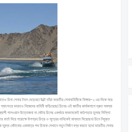
কাতেও চিনা সেনার টহল বেড়েছে। উল্টে তাঁরা ভারতীয় সেনাবাহিনীকে ফিঙ্গার-২ এর দিকে সরে
 প্যাংগংয়ে ভারতও নিজেদের বাহিনী বাড়িয়েছে। চিনের এই জাতীয় কার্যকলাপে দ্রুত সমস্যা
াপী গালওয়ান উত্তেজনা না মেটায় চিনের একগুঁয়ে মনভাবকেই কাঠগড়ায় তুলছে দিল্লি।
করার বার্তা দিয়ে পরোক্ষে উপগ্রহ চিত্র ও সূত্রের দাবিকেই মান্যতা দিয়েছেন। চিনে নিযুক্ত
 সেনা দ্বন্দ্ব মেটানোর একমাত্র পথ চিনকে সেখানে নতুন নির্মাণ বন্ধ করতে হবে। ভারতীয় সেনার