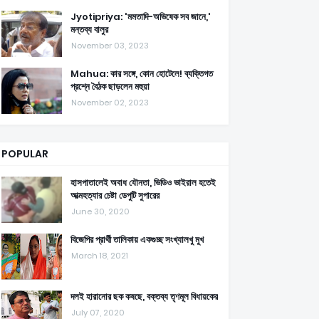
Jyotipriya: 'মমতাদি-অভিষেক সব জানে,'
মন্তব্য বালুর
November 03, 2023
Mahua: কার সঙ্গে, কোন হোটেলে! ব্যক্তিগত
প্রশ্নে বৈঠক ছাড়লেন মহুয়া
November 02, 2023
POPULAR
হাসপাতালেই অবাধ যৌনতা, ভিডিও ভাইরাল হতেই
আত্মহত্যার চেষ্টা ডেপুটি সুপারের
June 30, 2020
বিজেপির প্রার্থী তালিকায় একগুচ্ছ সংখ্যালখু মুখ
March 18, 2021
দলই হারানোর ছক কষছে, বক্তব্য তৃণমূল বিধায়কের
July 07, 2020