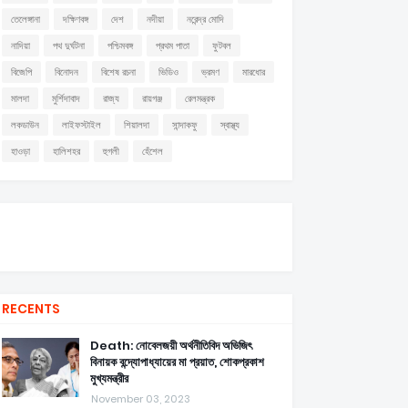
তেলেঙ্গানা
দক্ষিণবঙ্গ
দেশ
নদীয়া
নরেন্দ্র মোদি
নাদিয়া
পথ দুর্ঘটনা
পশ্চিমবঙ্গ
প্রথম পাতা
ফুটবল
বিজেপি
বিনোদন
বিশেষ রচনা
ভিডিও
ভ্রমণ
মারধোর
মালদা
মুর্শিদাবাদ
রাজ্য
রায়গঞ্জ
রেলমন্ত্রক
লকডাউন
লাইফস্টাইল
শিয়ালদা
সান্দাকফু
স্বাস্থ্য
হাওড়া
হালিশহর
হুগলী
হেঁশেল
RECENTS
Death: নোবেলজয়ী অর্থনীতিবিদ অভিজিৎ
বিনায়ক বন্দ্যোপাধ্যায়ের মা প্রয়াত, শোকপ্রকাশ
মুখ্যমন্ত্রীর
November 03, 2023