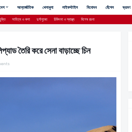
দেশ
আন্তর্জাতিক
খেলাধুলা
লাইফস্টাইল
বিনোদন
হেঁশেল
ভ্রমণ
ুক্তি
সাহিত্য ও কলা
দুর্গাপুজো
চিকিৎসা ও স্বাস্থ্য
বিশেষ রচনা
প্যাড তৈরি করে সেনা বাড়াচ্ছে চিন
ents