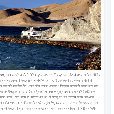
o)। এর কাছেই একটি গিরিশিরা ঢুকে আছে ভারতীয় ভূখণ্ডের দিকে। যাকে সামরিক বাহিনীর
্যাড এ ব্যাঙ্কার বানিয়েছে চিন। পাশাপাশি হঠাৎ করেই সেখানে লাল ফৌজের আনাগোনা
বলে দাবি করেছিল চিন। এবার তাঁরা প্যাংগং লেককেও নিজেদের বলে দাবি করতে পারে বলে
গলওয়ান উপত্যকা ছাড়িয়ে চিনা সক্রিয়তা লাদাখের অন্যত্র এলাকায় অনেকটাই ছড়িয়েছে।
্যকা থেকেও চিনা সেনার উপস্তিতি টের পাওয়া যাচ্ছে উপগ্রহ চিত্রে। আবার গলওয়ান
অর্থাৎ এটা স্পষ্ট, ভারত-চিন সামরিক বৈঠকে মুখে পিছু হঠার কথা বললেও বেজিং আদৌ সে পথে
ৈনিক জানিয়েছে, গত আট সপ্তাহে গালওয়ান ও প্যাংগং লেক এলাকায় বহু পরিকাঠামো নির্মাণ