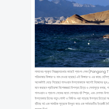
লাদাখের প্রকৃত নিয়ন্ত্রনরেখার কাছেই প্যাংগং লেক (Pangong Ts
পরিভাষায় ফিঙ্গার-৪ নাম দেওয়া হয়েছে। এই ফিঙ্গার-৪ এর কাছে হেলিপ
অনেকটাই বেড়ে গিয়েছে। গালওয়ান উপত্যাকাকে আগেই নিজেদের ভূখণ্ড 
মনে করছেন প্রতিরক্ষা বিশেষজ্ঞরা। উপগ্রহ চিত্র ও সেনাসূত্র বলছে, 
গালওয়ান ও প্যাংগং লেকের মতো গোগরার হট স্প্রিং, এবং দেপসাং উপত
উপত্যকায় চিনের নতুন পোস্ট ও নির্মাণও ধরা পড়েছে উপগ্রহ চিত্রে। 
হাঁটছে না। এক সামরিক সূত্রকে উদ্ধৃত করে এক সর্বভারতীয় ইংরেজী দ