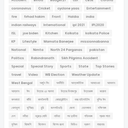
Accident
Binod
Budget21
cbi
CBSE
Corona
coronavirus
Cricket
cyclone yaas
Entertainment
fire
firhad hakim
Front
Haldia
india
indian railways
International
ipl 2021
IPL2020
ISL
joe biden
Kitchen
Kolkata
kolkata Police
KP
Lifestyle
Mamata Banerjee
missionnabanna
National
Nimta
North 24 Parganas
pakistan
Politics
Rabindranath
Sikh Pilgrims Accident
Special
Special Story
Sports
State
Top Stories
travel
Video
WB Election
Weather Update
West Bengal
অর্জুন সিং
অর্থনীতি
আন্তর্জাতিক
আবহাওয়া
আমফান
আম্ফান
ঈদ
উত্তর ২৪ পরগনা
উত্তর দিনাজপুর
উত্তরবঙ্গ
করোনা
কলকাতা
কাঁথি
কালবৈশাখী
কোয়ারেন্টাইন
খবর হাইলাইটস
খুশির ঈদ
খেলাধুলা
ঘূর্ণিঝড়
চুরি
জলপাইগুড়ি
জেলা
তেলেঙ্গানা
দক্ষিণবঙ্গ
দেশ
নদীয়া
নরেন্দ্র মোদি
নাদিয়া
পথ দুর্ঘটনা
পশ্চিমবঙ্গ
প্রথম পাতা
ফুটবল
বিজেপি
বিনোদন
বিশেষ রচনা
ভিডিও
ভ্রমণ
মারধোর