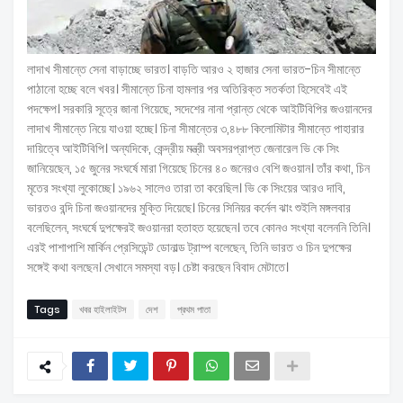
লাদাখ সীমান্তে সেনা বাড়াচ্ছে ভারত। বাড়তি আরও ২ হাজার সেনা ভারত-চিন সীমান্তে
পাঠানো হচ্ছে বলে খবর। সীমান্তে চিনা হামলার পর অতিরিক্ত সতর্কতা হিসেবেই এই
পদক্ষেপ। সরকারি সূত্রে জানা গিয়েছে, সদেশের নানা প্রান্ত থেকে আইটিবিপির জওয়ানদের
লাদাখ সীমান্তে নিয়ে যাওয়া হচ্ছে। চিনা সীমান্তের ৩,৪৮৮ কিলোমিটার সীমান্তে পাহারার
দায়িত্বে আইটিবিপি। অন্যদিকে, কেন্দ্রীয় মন্ত্রী অবসরপ্রাপ্ত জেনারেল ভি কে সিং
জানিয়েছেন, ১৫ জুনের সংঘর্ষে মারা গিয়েছে চিনের ৪০ জনেরও বেশি জওয়ান। তাঁর কথা, চিন
মৃতের সংখ্যা লুকোচ্ছে। ১৯৬২ সালেও তারা তা করেছিল। ভি কে সিংয়ের আরও দাবি,
ভারতও বন্দি চিনা জওয়ানদের মুক্তি দিয়েছে। চিনের সিনিয়র কর্নেল ঝাং শুইলি মঙ্গলবার
বলেছিলেন, সংঘর্ষে দুপক্ষেরই জওয়ানরা হতাহত হয়েছেন। তবে কোনও সংখ্যা বলেননি তিনি।
এরই পাশাপাশি মার্কিন প্রেসিডেন্ট ডোনাল্ড ট্রাম্প বলেছেন, তিনি ভারত ও চিন দুপক্ষের
সঙ্গেই কথা বলছেন। সেখানে সমস্যা বড়। চেষ্টা করছেন বিবাদ মেটাতে।
Tags
খবর হাইলাইটস
দেশ
প্রথম পাতা