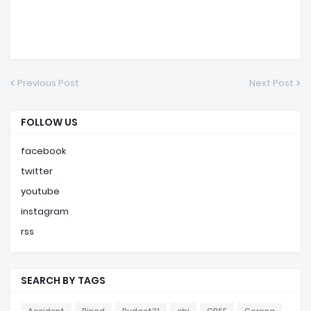
Previous Post
Next Post
FOLLOW US
facebook
twitter
youtube
instagram
rss
SEARCH BY TAGS