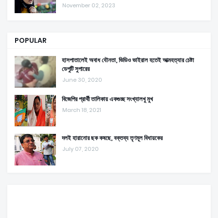
November 02, 2023
POPULAR
হাসপাতালেই অবাধ যৌনতা, ভিডিও ভাইরাল হতেই আত্মহত্যার চেষ্টা
ডেপুটি সুপারের
June 30, 2020
বিজেপির প্রার্থী তালিকায় একগুচ্ছ সংখ্যালখু মুখ
March 18, 2021
দলই হারানোর ছক কষছে, বক্তব্য তৃণমূল বিধায়কের
July 07, 2020