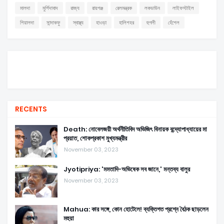
মালদা
মুর্শিদাবাদ
রাজ্য
রায়গঞ্জ
রেলমন্ত্রক
লকডাউন
লাইফস্টাইল
শিয়ালদা
সান্দাকফু
স্বাস্থ্য
হাওড়া
হালিশহর
হুগলী
হেঁশেল
RECENTS
Death: নোবেলজয়ী অর্থনীতিবিদ অভিজিৎ বিনায়ক বন্দ্যোপাধ্যায়ের মা
প্রয়াত, শোকপ্রকাশ মুখ্যমন্ত্রীর
November 03, 2023
Jyotipriya: 'মমতাদি-অভিষেক সব জানে,' মন্তব্য বালুর
November 03, 2023
Mahua: কার সঙ্গে, কোন হোটেলে! ব্যক্তিগত প্রশ্নে বৈঠক ছাড়লেন
মহুয়া