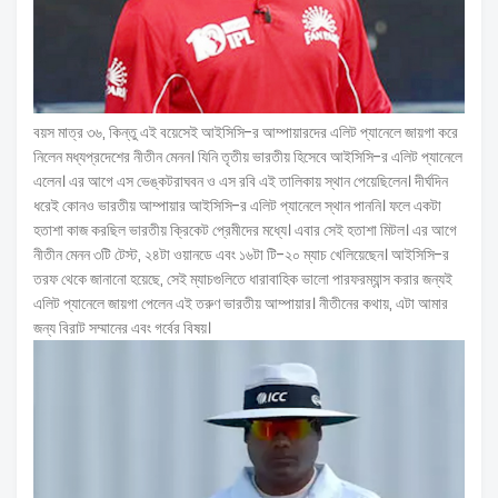
বয়স মাত্র ৩৬, কিন্তু এই বয়েসেই আইসিসি-র আম্পায়ারদের এলিট প্যানেলে জায়গা করে
নিলেন মধ্যপ্রদেশের নীতীন মেনন। যিনি তৃতীয় ভারতীয় হিসেবে আইসিসি-র এলিট প্যানেলে
এলেন। এর আগে এস ভেঙ্কটরাঘবন ও এস রবি এই তালিকায় স্থান পেয়েছিলেন। দীর্ঘদিন
ধরেই কোনও ভারতীয় আম্পায়ার আইসিসি-র এলিট প্যানেলে স্থান পাননি। ফলে একটা
হতাশা কাজ করছিল ভারতীয় ক্রিকেট প্রেমীদের মধ্যে। এবার সেই হতাশা মিটল। এর আগে
নীতীন মেনন ৩টি টেস্ট, ২৪টা ওয়ানডে এবং ১৬টা টি-২০ ম্যাচ খেলিয়েছেন। আইসিসি-র
তরফ থেকে জানানো হয়েছে, সেই ম্যাচগুলিতে ধারাবাহিক ভালো পারফরম্যান্স করার জন্যই
এলিট প্যানেলে জায়গা পেলেন এই তরুণ ভারতীয় আম্পায়ার। নীতীনের কথায়, এটা আমার
জন্য বিরাট সম্মানের এবং গর্বের বিষয়।