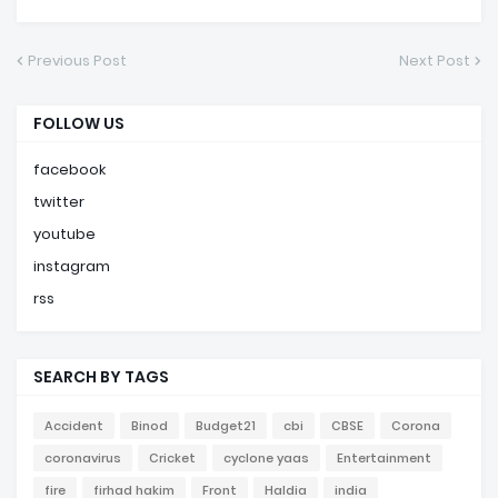
Previous Post
Next Post
FOLLOW US
facebook
twitter
youtube
instagram
rss
SEARCH BY TAGS
Accident
Binod
Budget21
cbi
CBSE
Corona
coronavirus
Cricket
cyclone yaas
Entertainment
fire
firhad hakim
Front
Haldia
india