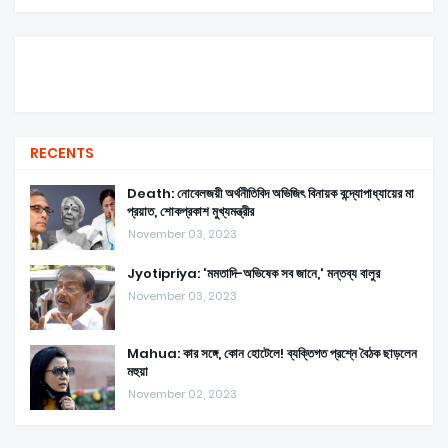
RECENTS
Death: নোবেলজয়ী অর্থনীতিবিদ অভিজিৎ বিনায়ক বন্দ্যোপাধ্যায়ের মা
প্রয়াত, শোকপ্রকাশ মুখ্যমন্ত্রীর
November 03, 2023
Jyotipriya: 'মমতাদি-অভিষেক সব জানে,' মন্তব্য বালুর
November 03, 2023
Mahua: কার সঙ্গে, কোন হোটেলে! ব্যক্তিগত প্রশ্নে বৈঠক ছাড়লেন
মহুয়া
November 02, 2023