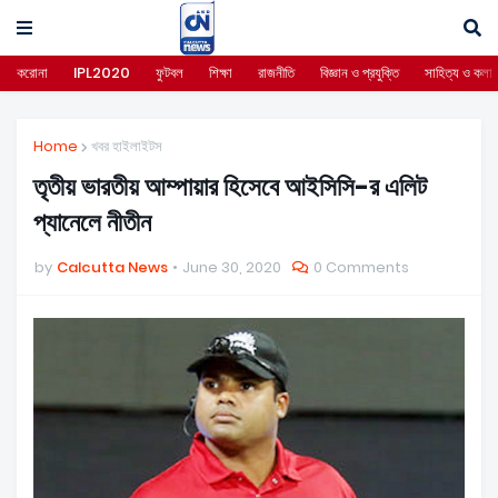
করোনা
IPL2020
ফুটবল
শিক্ষা
রাজনীতি
বিজ্ঞান ও প্রযুক্তি
সাহিত্য ও কলা
Home
খবর হাইলাইটস
তৃতীয় ভারতীয় আম্পায়ার হিসেবে আইসিসি-র এলিট
প্যানেলে নীতীন
by
Calcutta News
June 30, 2020
0 Comments