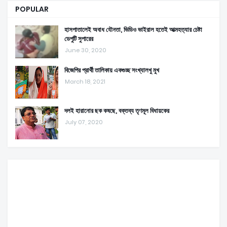
POPULAR
হাসপাতালেই অবাধ যৌনতা, ভিডিও ভাইরাল হতেই আত্মহত্যার চেষ্টা
ডেপুটি সুপারের
June 30, 2020
বিজেপির প্রার্থী তালিকায় একগুচ্ছ সংখ্যালখু মুখ
March 18, 2021
দলই হারানোর ছক কষছে, বক্তব্য তৃণমূল বিধায়কের
July 07, 2020