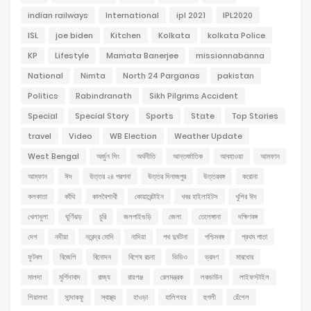
indian railways
International
ipl 2021
IPL2020
ISL
joe biden
Kitchen
Kolkata
kolkata Police
KP
Lifestyle
Mamata Banerjee
missionnabanna
National
Nimta
North 24 Parganas
pakistan
Politics
Rabindranath
Sikh Pilgrims Accident
Special
Special Story
Sports
State
Top Stories
travel
Video
WB Election
Weather Update
West Bengal
অর্জুন সিং
অর্থনীতি
আন্তর্জাতিক
আবহাওয়া
আমফান
আম্ফান
ঈদ
উত্তর ২৪ পরগনা
উত্তর দিনাজপুর
উত্তরবঙ্গ
করোনা
কলকাতা
কাঁথি
কালবৈশাখী
কোয়ারেন্টাইন
খবর হাইলাইটস
খুশির ঈদ
খেলাধুলা
ঘূর্ণিঝড়
চুরি
জলপাইগুড়ি
জেলা
তেলেঙ্গানা
দক্ষিণবঙ্গ
দেশ
নদীয়া
নরেন্দ্র মোদি
নাদিয়া
পথ দুর্ঘটনা
পশ্চিমবঙ্গ
প্রথম পাতা
ফুটবল
বিজেপি
বিনোদন
বিশেষ রচনা
ভিডিও
ভ্রমণ
মারধোর
মালদা
মুর্শিদাবাদ
রাজ্য
রায়গঞ্জ
রেলমন্ত্রক
লকডাউন
লাইফস্টাইল
শিয়ালদা
সান্দাকফু
স্বাস্থ্য
হাওড়া
হালিশহর
হুগলী
হেঁশেল