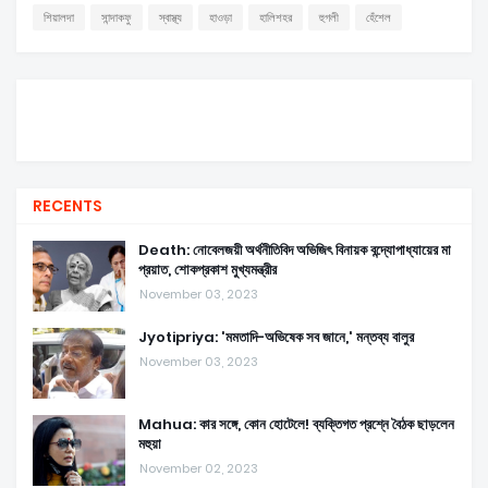
শিয়ালদা
সান্দাকফু
স্বাস্থ্য
হাওড়া
হালিশহর
হুগলী
হেঁশেল
RECENTS
Death: নোবেলজয়ী অর্থনীতিবিদ অভিজিৎ বিনায়ক বন্দ্যোপাধ্যায়ের মা
প্রয়াত, শোকপ্রকাশ মুখ্যমন্ত্রীর
November 03, 2023
Jyotipriya: 'মমতাদি-অভিষেক সব জানে,' মন্তব্য বালুর
November 03, 2023
Mahua: কার সঙ্গে, কোন হোটেলে! ব্যক্তিগত প্রশ্নে বৈঠক ছাড়লেন
মহুয়া
November 02, 2023