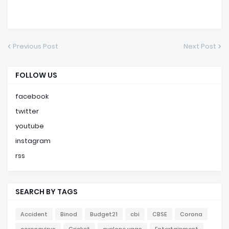
Previous Post
Next Post
FOLLOW US
facebook
twitter
youtube
instagram
rss
SEARCH BY TAGS
Accident
Binod
Budget21
cbi
CBSE
Corona