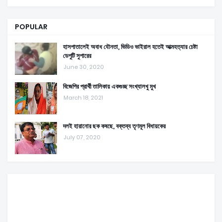
POPULAR
হাসপাতালেই অবাধ যৌনতা, ভিডিও ভাইরাল হতেই আত্মহত্যার চেষ্টা
ডেপুটি সুপারের
June 30, 2020
বিজেপির প্রার্থী তালিকায় একগুচ্ছ সংখ্যালখু মুখ
March 18, 2021
দলই হারানোর ছক কষছে, বক্তব্য তৃণমূল বিধায়কের
July 07, 2020