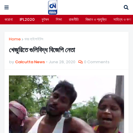
করোনা
IPL2020
ফুটবল
শিক্ষা
রাজনীতি
বিজ্ঞান ও প্রযুক্তি
সাহিত্য ও কলা
Home
খবর হাইলাইটস
খেজুরিতে গুলিবিদ্ধ বিজেপি নেতা
by
Calcutta News
June 28, 2020
0 Comments