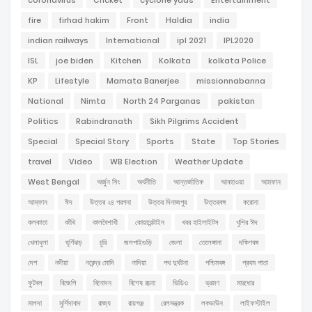
coronavirus
Cricket
cyclone yaas
Entertainment
fire
firhad hakim
Front
Haldia
india
indian railways
International
ipl 2021
IPL2020
ISL
joe biden
Kitchen
Kolkata
kolkata Police
KP
Lifestyle
Mamata Banerjee
missionnabanna
National
Nimta
North 24 Parganas
pakistan
Politics
Rabindranath
Sikh Pilgrims Accident
Special
Special Story
Sports
State
Top Stories
travel
Video
WB Election
Weather Update
West Bengal
অর্জুন সিং
অর্থনীতি
আন্তর্জাতিক
আবহাওয়া
আমফান
আম্ফান
ঈদ
উত্তর ২৪ পরগনা
উত্তর দিনাজপুর
উত্তরবঙ্গ
করোনা
কলকাতা
কাঁথি
কালবৈশাখী
কোয়ারেন্টাইন
খবর হাইলাইটস
খুশির ঈদ
খেলাধুলা
ঘূর্ণিঝড়
চুরি
জলপাইগুড়ি
জেলা
তেলেঙ্গানা
দক্ষিণবঙ্গ
দেশ
নদীয়া
নরেন্দ্র মোদি
নাদিয়া
পথ দুর্ঘটনা
পশ্চিমবঙ্গ
প্রথম পাতা
ফুটবল
বিজেপি
বিনোদন
বিশেষ রচনা
ভিডিও
ভ্রমণ
মারধোর
মালদা
মুর্শিদাবাদ
রাজ্য
রায়গঞ্জ
রেলমন্ত্রক
লকডাউন
লাইফস্টাইল