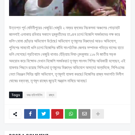
উত্তপ্ত পূর্ব মেদিনীপুরের খেজুরি। খেজুরি ২ নম্বর ব্লকের নিচকসবা অঞ্চলের গোড়াহাট
জালপাই এলাকায় রবিবার সকালে দুষ্কৃতীদের তাণ্ডব চলে। বিজেপি সমর্থকদের লক্ষ করে
গুলি-বোমা ছোঁড়ার অভিযোগ উঠেছে। অভিযোগ তৃণমূলের বিরুদ্ধে। আরও অভিযোগ,
পুলিশের সামনেই গুলি চলে। বিজেপির কাঁথি সাংগঠনিক জেলার সম্পাদক পবিত্র দাসের হাতে
গুলি লেগেছে। প্রতিবাদে খেজুরি থানার হেঁড়িয়ায় দিঘা-নন্দকুমার ১১৬ বি জাতীয় সড়ক
অবরোধ করে বিক্ষোভ দেখান বিজেপি সমর্থকরা। তৃণমূল সাংসদ শিশির অধিকারী বলেছেন, এই
হামলার পিছনে রয়েছে সিপিএম। তৃণমূলের বিরুদ্ধে অভিযোগ অসত্য। অন্যদিকে, সিপিএমের
নেতা নিরঞ্জন সিহির পাল্টা অভিযোগ, তৃণমূলই হামলা করছে। বিজেপির রাজ্য সভাপতি দিলীপ
ঘোষের বক্তব্য, তৃণমূল রাজ্যে জুড়েই সন্ত্রাস নামিয়ে আনছে।
Tags
খবর হাইলাইটস
রাজ্য