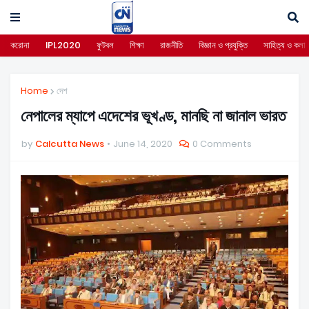
করোনা
IPL2020
ফুটবল
শিক্ষা
রাজনীতি
বিজ্ঞান ও প্রযুক্তি
সাহিত্য ও কলা
Home
দেশ
নেপালের ম্যাপে এদেশের ভূখণ্ড, মানছি না জানাল ভারত
by
Calcutta News
June 14, 2020
0 Comments