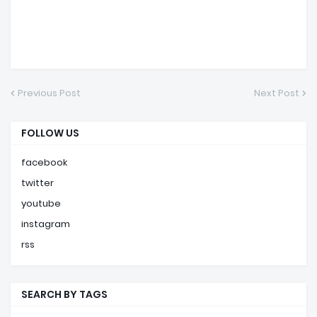
Previous Post
Next Post
FOLLOW US
facebook
twitter
youtube
instagram
rss
SEARCH BY TAGS