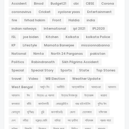
Accident
Binod
Budget21
cbi
CBSE
Corona
coronavirus
Cricket
cyclone yaas
Entertainment
fire
firhad hakim
Front
Haldia
india
indian railways
International
ipl 2021
IPL2020
ISL
joe biden
Kitchen
Kolkata
kolkata Police
KP
Lifestyle
Mamata Banerjee
missionnabanna
National
Nimta
North 24 Parganas
pakistan
Politics
Rabindranath
Sikh Pilgrims Accident
Special
Special Story
Sports
State
Top Stories
travel
Video
WB Election
Weather Update
West Bengal
অর্জুন সিং
অর্থনীতি
আন্তর্জাতিক
আবহাওয়া
আমফান
আম্ফান
ঈদ
উত্তর ২৪ পরগনা
উত্তর দিনাজপুর
উত্তরবঙ্গ
করোনা
কলকাতা
কাঁথি
কালবৈশাখী
কোয়ারেন্টাইন
খবর হাইলাইটস
খুশির ঈদ
খেলাধুলা
ঘূর্ণিঝড়
চুরি
জলপাইগুড়ি
জেলা
তেলেঙ্গানা
দক্ষিণবঙ্গ
দেশ
নদীয়া
নরেন্দ্র মোদি
নাদিয়া
পথ দুর্ঘটনা
পশ্চিমবঙ্গ
প্রথম পাতা
ফুটবল
বিজেপি
বিনোদন
বিশেষ রচনা
ভিডিও
ভ্রমণ
মারধোর