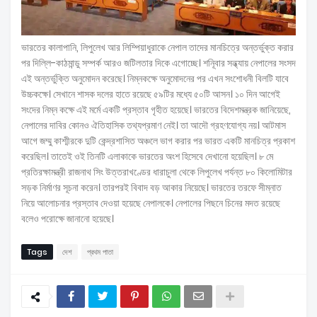
ভারতের কালাপানি, লিপুলেখ আর লিম্পিয়াধুরাকে নেপাল তাদের মানচিত্রে অন্তর্ভুক্ত করার
পর দিল্লি-কাঠমান্ডু সম্পর্ক আরও জটিলতার দিকে এগোচ্ছে। শনিূবার সন্ধ্যায় নেপালের সংসদ
এই অন্তর্ভুক্তি অনুমোদন করেছে। নিম্নকক্ষে অনুমোদনের পর এখন সংশোধনী বিলটি যাবে
উচ্চকক্ষে। সেখানে শাসক দলের হাতে রয়েছে ৫৯টির মধ্যে ৫০টি আসন। ১০ দিন আগেই
সংদের নিম্ন কক্ষে এই মর্মে একটি প্রস্তাব গৃহীত হয়েছে। ভারতের বিদেশমন্ত্রক জানিয়েছে,
নেপালের দাবির কোনও ঐতিহাসিক তথ্যপ্রমাণ নেই। তা আদৌ গ্রহণযোগ্য নয়। আটমাস
আগে জম্মু কাশ্মীরকে দুটি কেন্দ্রশাসিত অঞ্চলে ভাগ করার পর ভারত একটি মানচিত্র প্রকাশ
করেছিল। তাতেই ওই তিনটি এলাকাকে ভারতের অংশ হিসেবে দেখানো হয়েছিল। ৮ মে
প্রতিরক্ষামন্ত্রী রাজনাথ সিং উত্তরাখণ্ডের ধারাচুলা থেকে লিপুলেখ পর্যন্ত ৮০ কিলোমিটার
সড়ক নির্মাণর সূচনা করেন। তারপরই বিবাদ বড় আকার নিয়েছে। ভারতের তরফে সীম্নাত
নিয়ে আলোচনার প্রস্তাব দেওয়া হয়েছে নেপালকে। নেপালের পিছনে চিনের মদত রয়েছে
বলেও পরোক্ষে জানানো হয়েছে।
Tags
দেশ
প্রথম পাতা