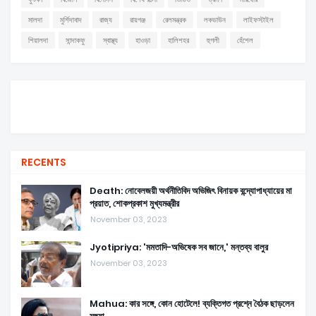
মালদা
মুর্শিদাবাদ
রাজ্য
রায়গঞ্জ
রেলমন্ত্রক
লকডাউন
লাইফস্টাইল
শিয়ালদা
সান্দাকফু
স্বাস্থ্য
হাওড়া
হালিশহর
হুগলী
হেঁশেল
RECENTS
Death: নোবেলজয়ী অর্থনীতিবিদ অভিজিৎ বিনায়ক বন্দ্যোপাধ্যায়ের মা
প্রয়াত, শোকপ্রকাশ মুখ্যমন্ত্রীর
November 03, 2023
Jyotipriya: 'মমতাদি-অভিষেক সব জানে,' মন্তব্য বালুর
November 03, 2023
Mahua: কার সঙ্গে, কোন হোটেলে! ব্যক্তিগত প্রশ্নে বৈঠক ছাড়লেন