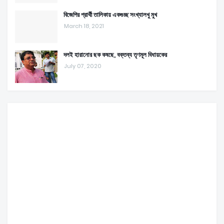
বিজেপির প্রার্থী তালিকায় একগুচ্ছ সংখ্যালখু মুখ
March 18, 2021
দলই হারানোর ছক কষছে, বক্তব্য তৃণমূল বিধায়কের
July 07, 2020