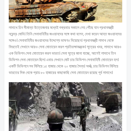
লাদাখে চিন সীমান্ত উত্তেজনার মধ্যেই শুক্রবার সকালে লেহ পৌঁছে যান প্রধানমন্ত্রী
নরেন্দ্র মোদি। তিনি সেনাবাহিনীর জওয়ানদের সঙ্গে কথা বলেন, দেখা করেন আহত জওয়ানদের
সঙ্গেও। সেনাবাহিনীর জওয়ানদের উদ্দেশ্যে ভাষণও দিয়েছেন। প্রধানমন্ত্রী লাদাখ থেকে
ফিরতেই সেখানে আরও সেনা মোতায়েন করল প্রতিরক্ষামন্ত্রক। সূত্রের খবর, লাদাখে আরও
এক ডিভিশন সেনা মোতায়েন করল ভারত। সেনা সূত্রে জানা যাচ্ছে, আগেই লাদাখে তিন
ডিভিশন সেনা মোতায়েন ছিল। এবার সেখানে মোট চার ডিভিশন সেনাবাহিনী মোতায়েন হল।
একটি ডিভিশনে সব মিলিয়ে ১৫ হাজার থেকে ২০ হাজার সৈন্য। অর্থাত্‍,‌ চার ডিভিশন মিলিয়ে
ভারতের দিক থেকে প্রায় ৮০ হাজারের কাছাকাছি সেনা মোতায়েন রয়েছে পূর্ব লাদাখে।