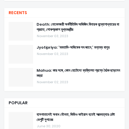
RECENTS
Death: নোবেলজয়ী অর্থনীতিবিদ অভিজিৎ বিনায়ক বন্দ্যোপাধ্যায়ের মা
প্রয়াত, শোকপ্রকাশ মুখ্যমন্ত্রীর
November 03, 2023
Jyotipriya: 'মমতাদি-অভিষেক সব জানে,' মন্তব্য বালুর
November 03, 2023
Mahua: কার সঙ্গে, কোন হোটেলে! ব্যক্তিগত প্রশ্নে বৈঠক ছাড়লেন
মহুয়া
November 02, 2023
POPULAR
হাসপাতালেই অবাধ যৌনতা, ভিডিও ভাইরাল হতেই আত্মহত্যার চেষ্টা
ডেপুটি সুপারের
June 30, 2020