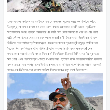
তবে শুধু সেনা সমাবেশ নয়, সেইসঙ্গে লাদাখে সমরাস্ত্র, যুদ্ধের সরঞ্জামও বাড়াচ্ছে ভারত।
উল্লেখ্য, লাদাখে একসঙ্গে এত সেনা আগে কখনও মোতায়েন করেনি ভারত। প্রতিরক্ষা
বিশেষজ্ঞদের কথায়, প্রকৃত নিয়ন্ত্রনরেখায় ভারী চিনা সেনা সমাবেশের খবর পাওয়ার পরই
পাল্টা কৌশল হিসেবে সেনা মোতায়েন করছে ভারত। তাই চিনকে বার্তা দিতেই বাড়তি এক
ডিভিশন সেনা পাঠাল প্রতিরক্ষামন্ত্রক। শুক্রবার লাদাখে প্রধানমন্ত্রী নরেন্দ্র মোদির সঙ্গে
ছিলেন চিফ অফ ডিফেন্স স্টাফ বিপিন রাওয়াত ও সেনাপ্রধান এম এম নারবনে। সেনা
জওয়ানদের সামনেই মোদি নাম না নিয়ে বার্তা দিয়েছিলেন চিনকে। তিনি বলেন, ‘আগ্রাসনের
দিন শেষ। এখন প্রগতির যুগ। এগিয়ে যাওয়ার সময়। ইতিহাস সাক্ষী আগ্রাসনকারীরা সবসময়
ধ্বংস হয়েছে। যারা আগ্রাসনের নীতিতে চলছে, তারা শান্তির পক্ষে বিপদের কারণ’। এরপরই
আরও এক ডিভিশন সেনা লাদাখে পাঠিয়ে চিনকে আরও কড়া বার্তা দিল ভারত।