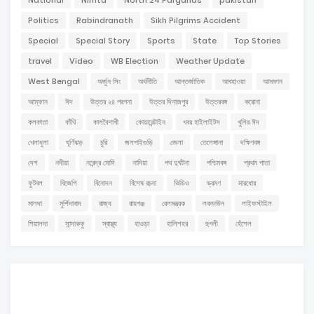
Politics
Rabindranath
Sikh Pilgrims Accident
Special
Special Story
Sports
State
Top Stories
travel
Video
WB Election
Weather Update
West Bengal
অর্জুন সিং
অর্থনীতি
আন্তর্জাতিক
আবহাওয়া
আমফান
আম্ফান
ঈদ
উত্তর ২৪ পরগনা
উত্তর দিনাজপুর
উত্তরবঙ্গ
করোনা
কলকাতা
কাঁথি
কালবৈশাখী
কোয়ারেন্টাইন
খবর হাইলাইটস
খুশির ঈদ
খেলাধুলা
ঘূর্ণিঝড়
চুরি
জলপাইগুড়ি
জেলা
তেলেঙ্গানা
দক্ষিণবঙ্গ
দেশ
নদীয়া
নরেন্দ্র মোদি
নাদিয়া
পথ দুর্ঘটনা
পশ্চিমবঙ্গ
প্রথম পাতা
ফুটবল
বিজেপি
বিনোদন
বিশেষ রচনা
ভিডিও
ভ্রমণ
মারধোর
মালদা
মুর্শিদাবাদ
রাজ্য
রায়গঞ্জ
রেলমন্ত্রক
লকডাউন
লাইফস্টাইল
শিয়ালদা
সান্দাকফু
স্বাস্থ্য
হাওড়া
হালিশহর
হুগলী
হেঁশেল