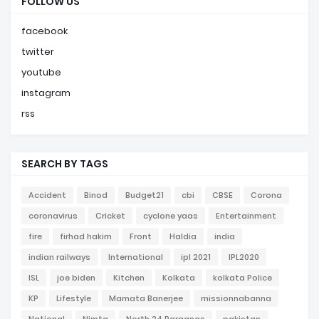
FOLLOW US
facebook
twitter
youtube
instagram
rss
SEARCH BY TAGS
Accident
Binod
Budget21
cbi
CBSE
Corona
coronavirus
Cricket
cyclone yaas
Entertainment
fire
firhad hakim
Front
Haldia
india
indian railways
International
ipl 2021
IPL2020
ISL
joe biden
Kitchen
Kolkata
kolkata Police
KP
Lifestyle
Mamata Banerjee
missionnabanna
National
Nimta
North 24 Parganas
pakistan