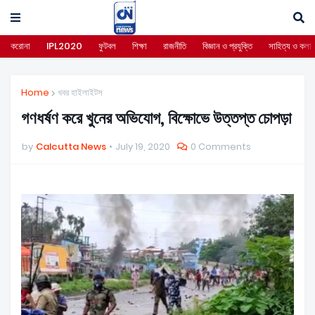
করোনা
IPL2020
ফুটবল
শিক্ষা
রাজনীতি
বিজ্ঞান ও প্রযুক্তি
সাহিত্য ও কলা
Home
খবর হাইলাইটস
গণধর্ষণ করে খুনের অভিযোগ, বিক্ষোভে উত্তপ্ত চোপড়া
by
Calcutta News
July 19, 2020
0 Comments