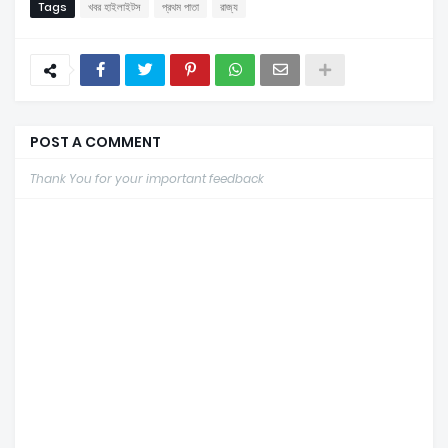
Tags
খবর হাইলাইটস
প্রথম পাতা
রাজ্য
POST A COMMENT
Thank You for your important feedback