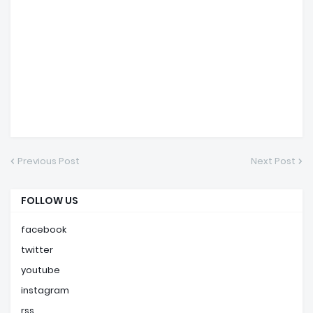
Previous Post
Next Post
FOLLOW US
facebook
twitter
youtube
instagram
rss