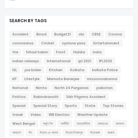
SEARCH BY TAGS
Accident
Binod
Budget21
cbi
CBSE
Corona
coronavirus
Cricket
cyclone yaas
Entertainment
fire
firhad hakim
Front
Haldia
india
indian railways
International
ipl 2021
IPL2020
ISL
joe biden
Kitchen
Kolkata
kolkata Police
KP
Lifestyle
Mamata Banerjee
missionnabanna
National
Nimta
North 24 Parganas
pakistan
Politics
Rabindranath
Sikh Pilgrims Accident
Special
Special Story
Sports
State
Top Stories
travel
Video
WB Election
Weather Update
West Bengal
অর্জুন সিং
অর্থনীতি
আন্তর্জাতিক
আবহাওয়া
আমফান
আম্ফান
ঈদ
উত্তর ২৪ পরগনা
উত্তর দিনাজপুর
উত্তরবঙ্গ
করোনা