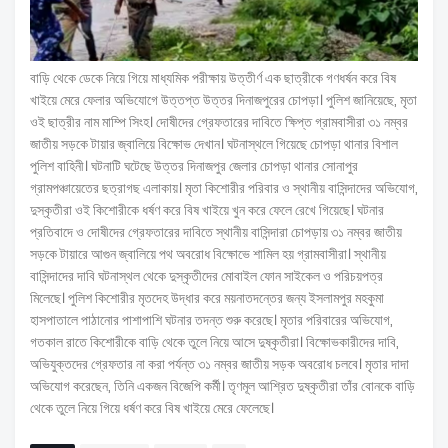
বাড়ি থেকে ডেকে নিয়ে গিয়ে মাধ্যমিক পরীক্ষায় উত্তীর্ণ এক ছাত্রীকে গণধর্ষন করে বিষ
খাইয়ে মেরে ফেলার অভিযোগে উত্তপ্ত উত্তর দিনাজপুরের চোপড়া। পুলিশ জানিয়েছে, মৃতা
ওই ছাত্রীর নাম মাম্পি সিংহ। দোষীদের গ্রেফতারের দাবিতে ক্ষিপ্ত গ্রামবাসীরা ৩১ নম্বর
জাতীয় সড়কে টায়ার জ্বালিয়ে বিক্ষোভ দেখান। ঘটনাস্থলে গিয়েছে চোপড়া থানার বিশাল
পুলিশ বাহিনী। ঘটনাটি ঘটেছে উত্তর দিনাজপুর জেলার চোপড়া থানার সোনাপুর
গ্রামপঞ্চায়েতের ছত্রাগছ এলাকায়। মৃতা কিশোরীর পরিবার ও স্থানীয় বাসিন্দাদের অভিযোগ,
দুস্কৃতীরা ওই কিশোরীকে ধর্ষণ করে বিষ খাইয়ে খুন করে ফেলে রেখে গিয়েছে। ঘটনার
প্রতিবাদে ও দোষীদের গ্রেফতারের দাবিতে স্থানীয় বাসিন্দারা চোপড়ায় ৩১ নম্বর জাতীয়
সড়কে টায়ারে আগুন জ্বালিয়ে পথ অবরোধ বিক্ষোভে শামিল হয় গ্রামবাসীরা। স্থানীয়
বাসিন্দাদের দাবি ঘটনাস্থল থেকে দুস্কৃতীদের মোবাইল ফোন সাইকেল ও পরিচয়পত্র
মিলেছে। পুলিশ কিশোরীর মৃতদেহ উদ্ধার করে ময়নাতদন্তের জন্য ইসলামপুর মহকুমা
হাসপাতালে পাঠানোর পাশাপাশি ঘটনার তদন্ত শুরু করেছে। মৃতার পরিবারের অভিযোগ,
গতকাল রাতে কিশোরীকে বাড়ি থেকে তুলে নিয়ে আসে দুষ্কৃতীরা। বিক্ষোভকারীদের দাবি,
অভিযুক্তদের গ্রেফতার না করা পর্যন্ত ৩১ নম্বর জাতীয় সড়ক অবরোধ চলবে। মৃতার দাদা
অভিযোগ করেছেন, তিনি একজন বিজেপি কর্মী। তৃণমূল আশ্রিত দুষ্কৃতীরা তাঁর বোনকে বাড়ি
থেকে তুলে নিয়ে গিয়ে ধর্ষণ করে বিষ খাইয়ে মেরে ফেলেছে।