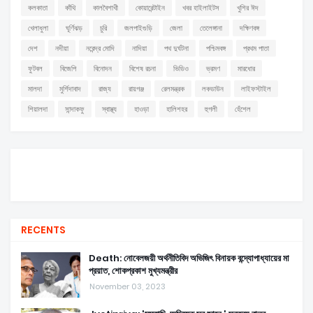
কলকাতা
কাঁথি
কালবৈশাখী
কোয়ারেন্টাইন
খবর হাইলাইটস
খুশির ঈদ
খেলাধুলা
ঘূর্ণিঝড়
চুরি
জলপাইগুড়ি
জেলা
তেলেঙ্গানা
দক্ষিণবঙ্গ
দেশ
নদীয়া
নরেন্দ্র মোদি
নাদিয়া
পথ দুর্ঘটনা
পশ্চিমবঙ্গ
প্রথম পাতা
ফুটবল
বিজেপি
বিনোদন
বিশেষ রচনা
ভিডিও
ভ্রমণ
মারধোর
মালদা
মুর্শিদাবাদ
রাজ্য
রায়গঞ্জ
রেলমন্ত্রক
লকডাউন
লাইফস্টাইল
শিয়ালদা
সান্দাকফু
স্বাস্থ্য
হাওড়া
হালিশহর
হুগলী
হেঁশেল
RECENTS
Death: নোবেলজয়ী অর্থনীতিবিদ অভিজিৎ বিনায়ক বন্দ্যোপাধ্যায়ের মা
প্রয়াত, শোকপ্রকাশ মুখ্যমন্ত্রীর
November 03, 2023