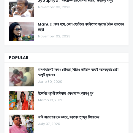
Jyotipriya: 'মমতাদি-অভিষেক সব জানে,' মন্তব্য বালুর
November 03, 2023
Mahua: কার সঙ্গে, কোন হোটেলে! ব্যক্তিগত প্রশ্নে বৈঠক ছাড়লেন
মহুয়া
November 02, 2023
POPULAR
হাসপাতালেই অবাধ যৌনতা, ভিডিও ভাইরাল হতেই আত্মহত্যার চেষ্টা
ডেপুটি সুপারের
June 30, 2020
বিজেপির প্রার্থী তালিকায় একগুচ্ছ সংখ্যালখু মুখ
March 18, 2021
দলই হারানোর ছক কষছে, বক্তব্য তৃণমূল বিধায়কের
July 07, 2020