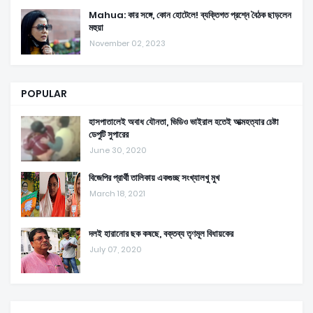
Mahua: কার সঙ্গে, কোন হোটেলে! ব্যক্তিগত প্রশ্নে বৈঠক ছাড়লেন
মহুয়া
November 02, 2023
POPULAR
হাসপাতালেই অবাধ যৌনতা, ভিডিও ভাইরাল হতেই আত্মহত্যার চেষ্টা
ডেপুটি সুপারের
June 30, 2020
বিজেপির প্রার্থী তালিকায় একগুচ্ছ সংখ্যালখু মুখ
March 18, 2021
দলই হারানোর ছক কষছে, বক্তব্য তৃণমূল বিধায়কের
July 07, 2020