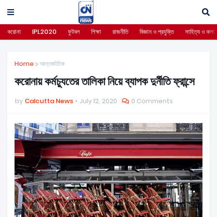
করোনা
IPL2020
ফুটবল
শিক্ষা
রাজনীতি
বিজ্ঞান ও প্রযুক্তি
সাহিত্য ও কলা
Home
আন্তর্জাতিক
করোনায় কর্মচ্যুতের তালিকা নিয়ে ব্যাপক দুর্নীতি ফ্রান্সে
by
Calcutta News
July 12, 2020
0 Comments