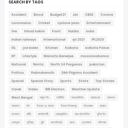
SEARCH BY TAGS
Accident
Binod
Budget21
cbi
CBSE
Corona
coronavirus
Cricket
cyclone yaas
Entertainment
fire
firhad hakim
Front
Haldia
india
indian railways
International
ipl 2021
IPL2020
ISL
joe biden
Kitchen
Kolkata
kolkata Police
KP
Lifestyle
Mamata Banerjee
missionnabanna
National
Nimta
North 24 Parganas
pakistan
Politics
Rabindranath
Sikh Pilgrims Accident
Special
Special Story
Sports
State
Top Stories
travel
Video
WB Election
Weather Update
West Bengal
অর্জুন সিং
অর্থনীতি
আন্তর্জাতিক
আবহাওয়া
আমফান
আম্ফান
ঈদ
উত্তর ২৪ পরগনা
উত্তর দিনাজপুর
উত্তরবঙ্গ
করোনা
কলকাতা
কাঁথি
কালবৈশাখী
কোয়ারেন্টাইন
খবর হাইলাইটস
খুশির ঈদ
খেলাধুলা
ঘূর্ণিঝড়
চুরি
জলপাইগুড়ি
জেলা
তেলেঙ্গানা
দক্ষিণবঙ্গ