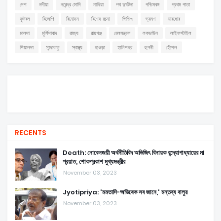
দেশ
নদীয়া
নরেন্দ্র মোদি
নাদিয়া
পথ দুর্ঘটনা
পশ্চিমবঙ্গ
প্রথম পাতা
ফুটবল
বিজেপি
বিনোদন
বিশেষ রচনা
ভিডিও
ভ্রমণ
মারধোর
মালদা
মুর্শিদাবাদ
রাজ্য
রায়গঞ্জ
রেলমন্ত্রক
লকডাউন
লাইফস্টাইল
শিয়ালদা
সান্দাকফু
স্বাস্থ্য
হাওড়া
হালিশহর
হুগলী
হেঁশেল
RECENTS
Death: নোবেলজয়ী অর্থনীতিবিদ অভিজিৎ বিনায়ক বন্দ্যোপাধ্যায়ের মা
প্রয়াত, শোকপ্রকাশ মুখ্যমন্ত্রীর
November 03, 2023
Jyotipriya: 'মমতাদি-অভিষেক সব জানে,' মন্তব্য বালুর
November 03, 2023