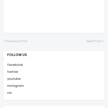
Previous Post
Next Post
FOLLOW US
facebook
twitter
youtube
instagram
rss