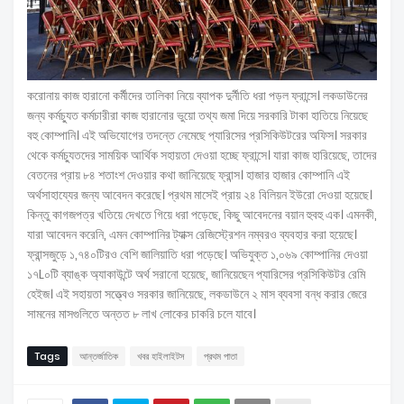
করোনায় কাজ হারানো কর্মীদের তালিকা নিয়ে ব্যাপক দুর্নীতি ধরা পড়ল ফ্রান্সে। লকডাউনের
জন্য কর্মচ্যুত কর্মচারীরা কাজ হারানোর ভুয়ো তথ্য জমা দিয়ে সরকারি টাকা হাতিয়ে নিয়েছে
বহু কোম্পানি। এই অভিযোগের তদন্তে নেমেছে প্যারিসের প্রসিকিউটরের অফিস। সরকার
থেকে কর্মচ্যুতদের সাময়িক আর্থিক সহায়তা দেওয়া হচ্ছে ফ্রান্সে। যারা কাজ হারিয়েছে, তাদের
বেতনের প্রায় ৮৪ শতাংশ দেওয়ার কথা জানিয়েছে ফ্রান্স। হাজার হাজার কোম্পানি এই
অর্থসাহায্যের জন্য আবেদন করেছে। প্রথম মাসেই প্রায় ২৪ বিলিয়ন ইউরো দেওয়া হয়েছে।
কিন্তু কাগজপত্র খতিয়ে দেখতে গিয়ে ধরা পড়েছে, কিছু আবেদনের বয়ান হুবহু এক। এমনকী,
যারা আবেদন করেনি, এমন কোম্পানির ট্যাক্স রেজিস্ট্রেশন নম্বরও ব্যবহার করা হয়েছে।
ফ্রান্সজুড়ে ১,৭৪০টিরও বেশি জালিয়াতি ধরা পড়েছে। অভিযুক্ত ১,০৬৯ কোম্পানির দেওয়া
১৭L০টি ব্যাঙ্ক অ্যাকাউন্টে অর্থ সরানো হয়েছে, জানিয়েছেন প্যারিসের প্রসিকিউটর রেমি
হেইজ। এই সহায়তা সত্ত্বেও সরকার জানিয়েছে, লকডাউনে ২ মাস ব্যবসা বন্ধ করার জেরে
সামনের মাসগুলিতে অন্তত ৮ লাখ লোকের চাকরি চলে যাবে।
Tags
আন্তর্জাতিক
খবর হাইলাইটস
প্রথম পাতা