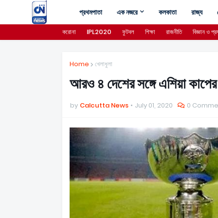
প্রথমপাতা
এক নজরে
কলকাতা
রাজ্য
করোনা
IPL2020
ফুটবল
শিক্ষা
রাজনীতি
বিজ্ঞান ও প্রয
Home
খেলাধুলা
আরও ৪ দেশের সঙ্গে এশিয়া কাপে
by
Calcutta News
July 01, 2020
0 Comme