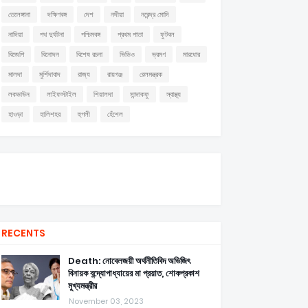
তেলেঙ্গানা
দক্ষিণবঙ্গ
দেশ
নদীয়া
নরেন্দ্র মোদি
নাদিয়া
পথ দুর্ঘটনা
পশ্চিমবঙ্গ
প্রথম পাতা
ফুটবল
বিজেপি
বিনোদন
বিশেষ রচনা
ভিডিও
ভ্রমণ
মারধোর
মালদা
মুর্শিদাবাদ
রাজ্য
রায়গঞ্জ
রেলমন্ত্রক
লকডাউন
লাইফস্টাইল
শিয়ালদা
সান্দাকফু
স্বাস্থ্য
হাওড়া
হালিশহর
হুগলী
হেঁশেল
RECENTS
Death: নোবেলজয়ী অর্থনীতিবিদ অভিজিৎ
বিনায়ক বন্দ্যোপাধ্যায়ের মা প্রয়াত, শোকপ্রকাশ
মুখ্যমন্ত্রীর
November 03, 2023