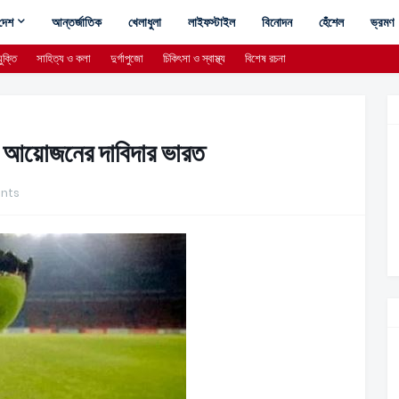
দেশ
আন্তর্জাতিক
খেলাধুলা
লাইফস্টাইল
বিনোদন
হেঁশেল
ভ্রমণ
ুক্তি
সাহিত্য ও কলা
দুর্গাপুজো
চিকিৎসা ও স্বাস্থ্য
বিশেষ রচনা
র আয়োজনের দাবিদার ভারত
nts