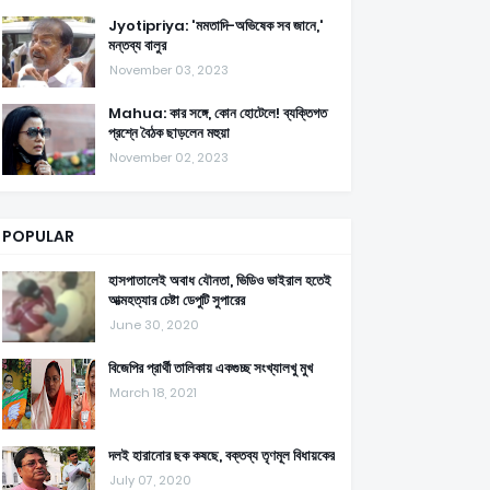
Jyotipriya: 'মমতাদি-অভিষেক সব জানে,'
মন্তব্য বালুর
November 03, 2023
Mahua: কার সঙ্গে, কোন হোটেলে! ব্যক্তিগত
প্রশ্নে বৈঠক ছাড়লেন মহুয়া
November 02, 2023
POPULAR
হাসপাতালেই অবাধ যৌনতা, ভিডিও ভাইরাল হতেই
আত্মহত্যার চেষ্টা ডেপুটি সুপারের
June 30, 2020
বিজেপির প্রার্থী তালিকায় একগুচ্ছ সংখ্যালখু মুখ
March 18, 2021
দলই হারানোর ছক কষছে, বক্তব্য তৃণমূল বিধায়কের
July 07, 2020