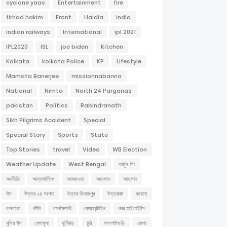
cyclone yaas
Entertainment
fire
firhad hakim
Front
Haldia
india
indian railways
International
ipl 2021
IPL2020
ISL
joe biden
Kitchen
Kolkata
kolkata Police
KP
Lifestyle
Mamata Banerjee
missionnabanna
National
Nimta
North 24 Parganas
pakistan
Politics
Rabindranath
Sikh Pilgrims Accident
Special
Special Story
Sports
State
Top Stories
travel
Video
WB Election
Weather Update
West Bengal
অর্জুন সিং
অর্থনীতি
আন্তর্জাতিক
আবহাওয়া
আমফান
আম্ফান
ঈদ
উত্তর ২৪ পরগনা
উত্তর দিনাজপুর
উত্তরবঙ্গ
করোনা
কলকাতা
কাঁথি
কালবৈশাখী
কোয়ারেন্টাইন
খবর হাইলাইটস
খুশির ঈদ
খেলাধুলা
ঘূর্ণিঝড়
চুরি
জলপাইগুড়ি
জেলা