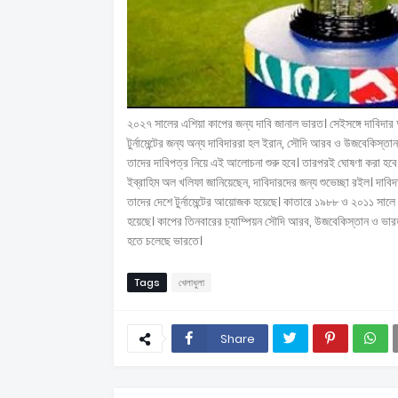
২০২৭ সালের এশিয়া কাপের জন্য দাবি জানাল ভারত। সেইসঙ্গে দাবিদা
টুর্নামেন্টের জন্য অন্য দাবিদাররা হল ইরান, সৌদি আরব ও উজবেকিস্
তাদের দাবিপত্র নিয়ে এই আলোচনা শুরু হবে। তারপরই ঘোষণা করা হ
ইব্রাহিম অল খলিফা জানিয়েছেন, দাবিদারদের জন্য শুভেচ্ছা রইল। দাবিদ
তাদের দেশে টুর্নামেন্টের আয়োজক হয়েছে। কাতারে ১৯৮৮ ও ২০১১ সালে
হয়েছে। কাপের তিনবারের চ্যাম্পিয়ন সৌদি আরব, উজবেকিস্তান ও ভা
হতে চলেছে ভারতে।
Tags
খেলাধুলা
Share