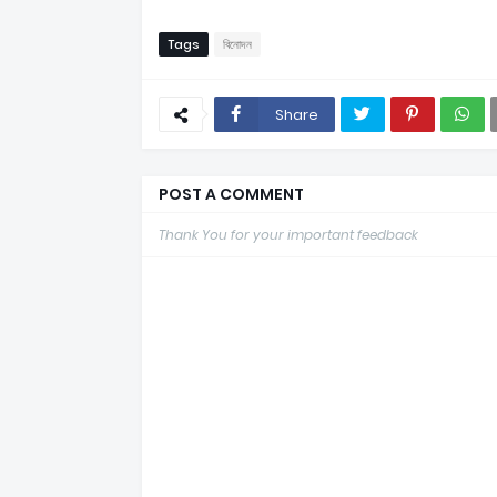
Tags
বিনোদন
Share
POST A COMMENT
Thank You for your important feedback