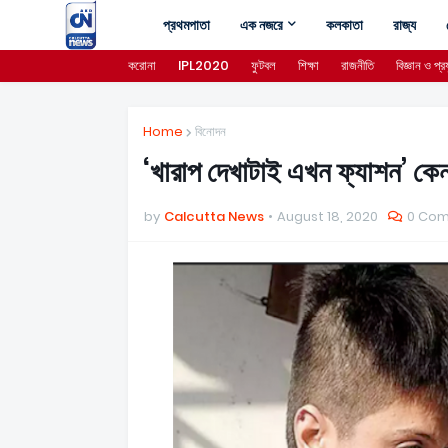
প্রথমপাতা
এক নজরে
কলকাতা
রাজ্য
করোনা
IPL2020
ফুটবল
শিক্ষা
রাজনীতি
বিজ্ঞান ও প্রয
Home
বিনোদন
‘খারাপ দেখাটাই এখন ফ্যাশন’ কে
by
Calcutta News
August 18, 2020
0 Co