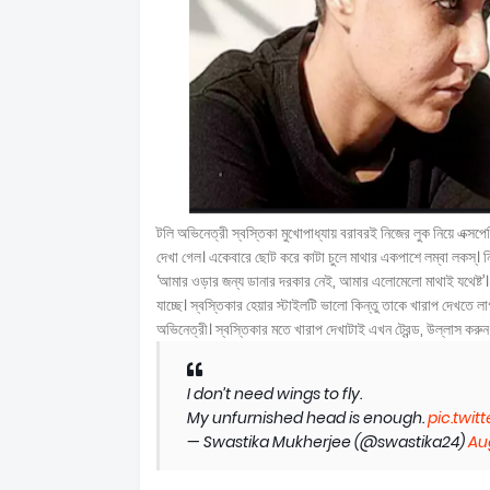
টলি অভিনেত্রী স্বস্তিকা মুখোপাধ্যায় বরাবরই নিজের লুক নিয়ে এক্সপে
দেখা গেল। একেবারে ছোট করে কাটা চুলে মাথার একপাশে লম্বা লকস্। 
‘আমার ওড়ার জন্য ডানার দরকার নেই, আমার এলোমেলো মাথাই যথেষ্ট’। 
যাচ্ছে। স্বস্তিকার হেয়ার স্টাইলটি ভালো কিন্তু তাকে খারাপ দেখতে 
অভিনেত্রী। স্বস্তিকার মতে খারাপ দেখাটাই এখন ট্রেন্ড, উল্লাস করুন
I don’t need wings to fly.
My unfurnished head is enough.
pic.twi
— Swastika Mukherjee (@swastika24)
Aug