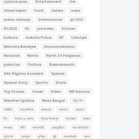
cyclone yaas
Entertainment
fire
firhad hakim
Front
Haldia
india
indian railways
International
ipl 2021
IPL2020
ISL
joe biden
Kitchen
Kolkata
kolkata Police
KP
Lifestyle
Mamata Banerjee
missionnabanna
National
Nimta
North 24 Parganas
pakistan
Politics
Rabindranath
Sikh Pilgrims Accident
Special
Special Story
Sports
State
Top Stories
travel
Video
WB Election
Weather Update
West Bengal
অর্জুন সিং
অর্থনীতি
আন্তর্জাতিক
আবহাওয়া
আমফান
আম্ফান
ঈদ
উত্তর ২৪ পরগনা
উত্তর দিনাজপুর
উত্তরবঙ্গ
করোনা
কলকাতা
কাঁথি
কালবৈশাখী
কোয়ারেন্টাইন
খবর হাইলাইটস
খুশির ঈদ
খেলাধুলা
ঘূর্ণিঝড়
চুরি
জলপাইগুড়ি
জেলা