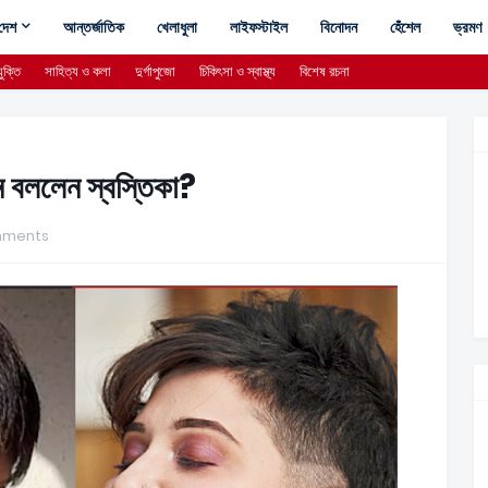
দেশ
আন্তর্জাতিক
খেলাধুলা
লাইফস্টাইল
বিনোদন
হেঁশেল
ভ্রমণ
ুক্তি
সাহিত্য ও কলা
দুর্গাপুজো
চিকিৎসা ও স্বাস্থ্য
বিশেষ রচনা
ন বললেন স্বস্তিকা?
mments