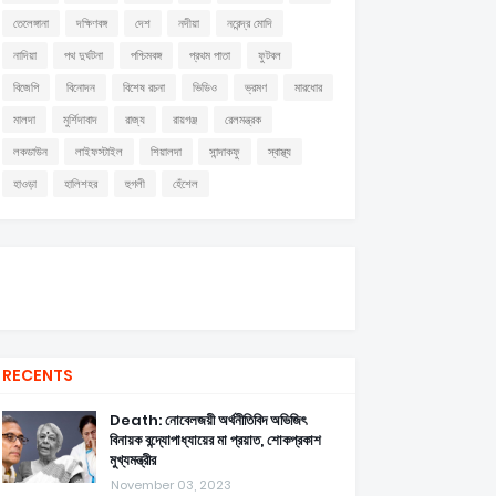
তেলেঙ্গানা
দক্ষিণবঙ্গ
দেশ
নদীয়া
নরেন্দ্র মোদি
নাদিয়া
পথ দুর্ঘটনা
পশ্চিমবঙ্গ
প্রথম পাতা
ফুটবল
বিজেপি
বিনোদন
বিশেষ রচনা
ভিডিও
ভ্রমণ
মারধোর
মালদা
মুর্শিদাবাদ
রাজ্য
রায়গঞ্জ
রেলমন্ত্রক
লকডাউন
লাইফস্টাইল
শিয়ালদা
সান্দাকফু
স্বাস্থ্য
হাওড়া
হালিশহর
হুগলী
হেঁশেল
RECENTS
Death: নোবেলজয়ী অর্থনীতিবিদ অভিজিৎ
বিনায়ক বন্দ্যোপাধ্যায়ের মা প্রয়াত, শোকপ্রকাশ
মুখ্যমন্ত্রীর
November 03, 2023