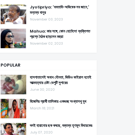
Jyotipriya: 'মমতাদি-অভিষেক সব জানে,'
মন্তব্য বালুর
November 03, 2023
Mahua: কার সঙ্গে, কোন হোটেলে! ব্যক্তিগত
প্রশ্নে বৈঠক ছাড়লেন মহুয়া
November 02, 2023
POPULAR
হাসপাতালেই অবাধ যৌনতা, ভিডিও ভাইরাল হতেই
আত্মহত্যার চেষ্টা ডেপুটি সুপারের
June 30, 2020
বিজেপির প্রার্থী তালিকায় একগুচ্ছ সংখ্যালখু মুখ
March 18, 2021
দলই হারানোর ছক কষছে, বক্তব্য তৃণমূল বিধায়কের
July 07, 2020