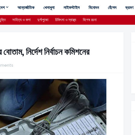
দেশ
আন্তর্জাতিক
খেলাধুলা
লাইফস্টাইল
বিনোদন
হেঁশেল
ভ্রমণ
ুক্তি
সাহিত্য ও কলা
দুর্গাপুজো
চিকিৎসা ও স্বাস্থ্য
বিশেষ রচনা
োতাম, নির্দেশ নির্বাচন কমিশনের
mments