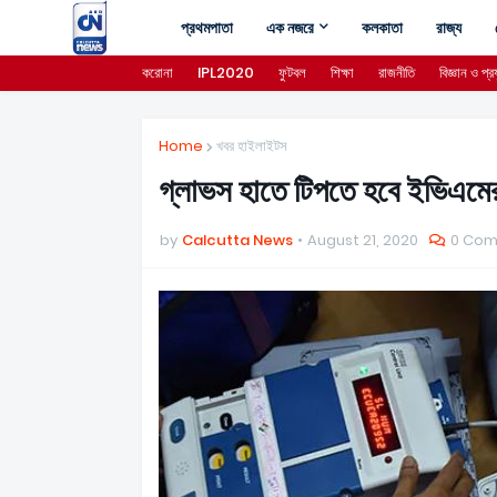
প্রথমপাতা
এক নজরে
কলকাতা
রাজ্য
করোনা
IPL2020
ফুটবল
শিক্ষা
রাজনীতি
বিজ্ঞান ও প্রয
Home
খবর হাইলাইটস
গ্লাভস হাতে টিপতে হবে ইভিএমের ব
by
Calcutta News
August 21, 2020
0 Co