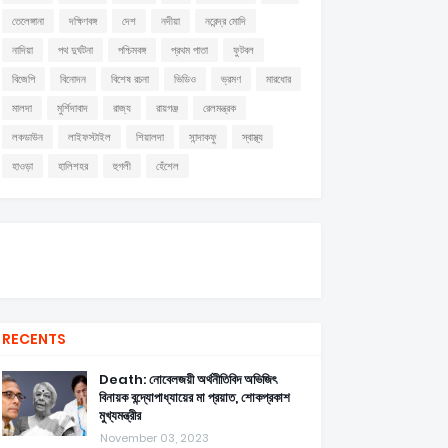
তেলেঙ্গানা
দক্ষিণবঙ্গ
দেশ
নদীয়া
নরেন্দ্র মোদি
নাদিয়া
পথ দুর্ঘটনা
পশ্চিমবঙ্গ
প্রথম পাতা
ফুটবল
বিজেপি
বিনোদন
বিশেষ রচনা
ভিডিও
ভ্রমণ
মারধোর
মালদা
মুর্শিদাবাদ
রাজ্য
রায়গঞ্জ
রেলমন্ত্রক
লকডাউন
লাইফস্টাইল
শিয়ালদা
সান্দাকফু
স্বাস্থ্য
হাওড়া
হালিশহর
হুগলী
হেঁশেল
RECENTS
Death: নোবেলজয়ী অর্থনীতিবিদ অভিজিৎ
বিনায়ক বন্দ্যোপাধ্যায়ের মা প্রয়াত, শোকপ্রকাশ
মুখ্যমন্ত্রীর
November 03, 2023