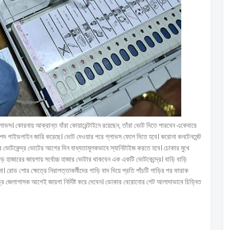
স। কোরনায় আক্রান্ত যাঁরা কোয়ারেন্টাইনে রয়েছেন, তাঁরা ভোট দিতে পারবেন একেবারে
 বিশদ গাইডলাইন জারি করেছে। ভোট দেওয়ার পরে গ্লাভস ফেলে দিতে হবে। করোনা কনটেনমেন্ট
সব ভোটকেন্দ্র ভোটের আগের দিন বাধ্যতামূলকভাবে স্যানিটাইজ করতে হবে। ঢোকার মুখে
ড় হাজারের জায়গায় সর্বোচ্চ হাজার ভোটার থাকবেন এক একটি ভোটকেন্দ্রে। বাড়ি বাড়ি
া। রোড শোর ক্ষেত্রে নিরাপত্তাকর্মীদের গাড়ি বাদ দিয়ে প্রতি পাঁচটি গাড়ির পর ফারাক
রে জেলাশাসক আগেই জায়গা নির্দিষ্ট করে দেবেন। ডোকার বেরোনোর গেট আলাদাভাবে চিহ্নিত