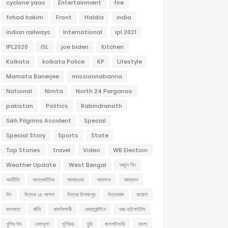
cyclone yaas
Entertainment
fire
firhad hakim
Front
Haldia
india
indian railways
International
ipl 2021
IPL2020
ISL
joe biden
Kitchen
Kolkata
kolkata Police
KP
Lifestyle
Mamata Banerjee
missionnabanna
National
Nimta
North 24 Parganas
pakistan
Politics
Rabindranath
Sikh Pilgrims Accident
Special
Special Story
Sports
State
Top Stories
travel
Video
WB Election
Weather Update
West Bengal
অর্জুন সিং
অর্থনীতি
আন্তর্জাতিক
আবহাওয়া
আমফান
আম্ফান
ঈদ
উত্তর ২৪ পরগনা
উত্তর দিনাজপুর
উত্তরবঙ্গ
করোনা
কলকাতা
কাঁথি
কালবৈশাখী
কোয়ারেন্টাইন
খবর হাইলাইটস
খুশির ঈদ
খেলাধুলা
ঘূর্ণিঝড়
চুরি
জলপাইগুড়ি
জেলা