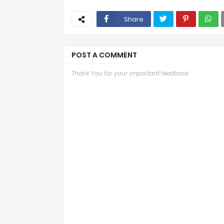
Share
POST A COMMENT
Thank You for your important feedback