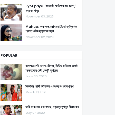
Jyotipriya: 'মমতাদি-অভিষেক সব জানে,'
মন্তব্য বালুর
November 03, 2023
Mahua: কার সঙ্গে, কোন হোটেলে! ব্যক্তিগত
প্রশ্নে বৈঠক ছাড়লেন মহুয়া
November 02, 2023
POPULAR
হাসপাতালেই অবাধ যৌনতা, ভিডিও ভাইরাল হতেই
আত্মহত্যার চেষ্টা ডেপুটি সুপারের
June 30, 2020
বিজেপির প্রার্থী তালিকায় একগুচ্ছ সংখ্যালখু মুখ
March 18, 2021
দলই হারানোর ছক কষছে, বক্তব্য তৃণমূল বিধায়কের
July 07, 2020