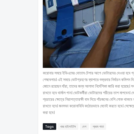
করোনার সময়ে ইভিএমের বোতাম টেপার আগে ভোটারদের দেওয়া হবে গ্লাভ
শেষবেলায়। এই সময়ে ভোটগ্রহণের ব্যাপারে শুক্রবার নির্বাচন কমিশন
জোনে রয়েছেন যাঁরা, তাদের জন্য আলাদা নির্দেশিকা জারি করা হয়েছে। 
রাখতে হবে থার্মাল গান। ভোটকর্মীরা ভোটারদের শরীরের তাপ মাপবেন। দে
প্রচারের ক্ষেত্রে নিরাপত্তারক্ষী বাদ দিয়ে পাঁচজনের বেশি লোক থাকবে ন
রাখতে হবে। জনসভা করোনাবিধি কঠোরভাবে মেনেই করতে হবে। সেক্ষেচ্
করা হবে।
Tags
খবর হাইলাইটস
দেশ
প্রথম পাতা