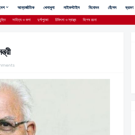
দেশ
আন্তর্জাতিক
খেলাধুলা
লাইফস্টাইল
বিনোদন
হেঁশেল
ভ্রমণ
ুক্তি
সাহিত্য ও কলা
দুর্গাপুজো
চিকিৎসা ও স্বাস্থ্য
বিশেষ রচনা
ত্রী
mments