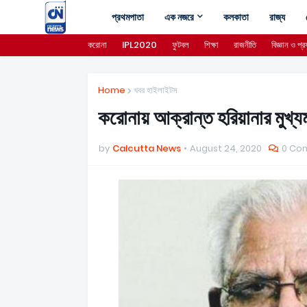
প্রথমপাতা
এক নজরে
কলকাতা
রাজ্য
করোনা
IPL2020
ফুটবল
শিক্ষা
রাজনীতি
বিজ্ঞান ও প্রয
Home
খবর হাইলাইটস
করোনায় আক্রান্ত হরিয়ানার মুখ্যমন্
by
Calcutta News
August 24, 2020
0 Co