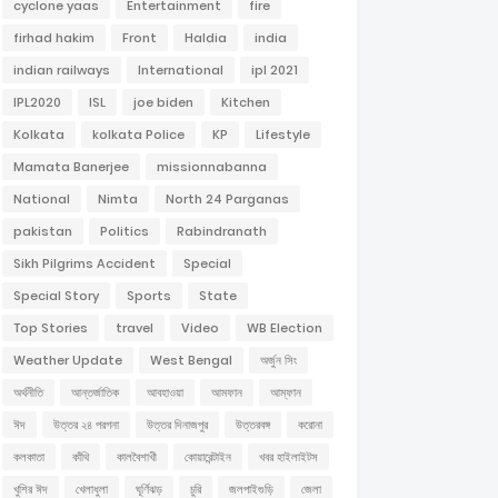
cyclone yaas
Entertainment
fire
firhad hakim
Front
Haldia
india
indian railways
International
ipl 2021
IPL2020
ISL
joe biden
Kitchen
Kolkata
kolkata Police
KP
Lifestyle
Mamata Banerjee
missionnabanna
National
Nimta
North 24 Parganas
pakistan
Politics
Rabindranath
Sikh Pilgrims Accident
Special
Special Story
Sports
State
Top Stories
travel
Video
WB Election
Weather Update
West Bengal
অর্জুন সিং
অর্থনীতি
আন্তর্জাতিক
আবহাওয়া
আমফান
আম্ফান
ঈদ
উত্তর ২৪ পরগনা
উত্তর দিনাজপুর
উত্তরবঙ্গ
করোনা
কলকাতা
কাঁথি
কালবৈশাখী
কোয়ারেন্টাইন
খবর হাইলাইটস
খুশির ঈদ
খেলাধুলা
ঘূর্ণিঝড়
চুরি
জলপাইগুড়ি
জেলা