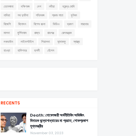
তেলেঙ্গানা
দক্ষিণবঙ্গ
দেশ
নদীয়া
নরেন্দ্র মোদি
নাদিয়া
পথ দুর্ঘটনা
পশ্চিমবঙ্গ
প্রথম পাতা
ফুটবল
বিজেপি
বিনোদন
বিশেষ রচনা
ভিডিও
ভ্রমণ
মারধোর
মালদা
মুর্শিদাবাদ
রাজ্য
রায়গঞ্জ
রেলমন্ত্রক
লকডাউন
লাইফস্টাইল
শিয়ালদা
সান্দাকফু
স্বাস্থ্য
হাওড়া
হালিশহর
হুগলী
হেঁশেল
RECENTS
Death: নোবেলজয়ী অর্থনীতিবিদ অভিজিৎ
বিনায়ক বন্দ্যোপাধ্যায়ের মা প্রয়াত, শোকপ্রকাশ
মুখ্যমন্ত্রীর
November 03, 2023