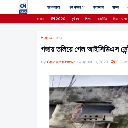
প্রথমপাতা
এক নজরে
কলকাতা
রাজ্য
করোনা
IPL2020
ফুটবল
শিক্ষা
রাজনীতি
বিজ্ঞান ও প্রয
Home
রাজ্য
গঙ্গায় তলিয়ে গেল আইসিডিএস সেন্
by
Calcutta News
August 18, 2020
0 Co