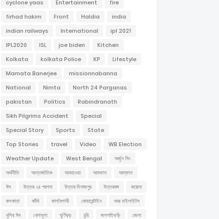
cyclone yaas
Entertainment
fire
firhad hakim
Front
Haldia
india
indian railways
International
ipl 2021
IPL2020
ISL
joe biden
Kitchen
Kolkata
kolkata Police
KP
Lifestyle
Mamata Banerjee
missionnabanna
National
Nimta
North 24 Parganas
pakistan
Politics
Rabindranath
Sikh Pilgrims Accident
Special
Special Story
Sports
State
Top Stories
travel
Video
WB Election
Weather Update
West Bengal
অর্জুন সিং
অর্থনীতি
আন্তর্জাতিক
আবহাওয়া
আমফান
আম্ফান
ঈদ
উত্তর ২৪ পরগনা
উত্তর দিনাজপুর
উত্তরবঙ্গ
করোনা
কলকাতা
কাঁথি
কালবৈশাখী
কোয়ারেন্টাইন
খবর হাইলাইটস
খুশির ঈদ
খেলাধুলা
ঘূর্ণিঝড়
চুরি
জলপাইগুড়ি
জেলা