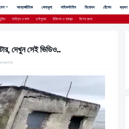
দেশ
আন্তর্জাতিক
খেলাধুলা
লাইফস্টাইল
বিনোদন
হেঁশেল
ভ্রমণ
ুক্তি
সাহিত্য ও কলা
দুর্গাপুজো
চিকিৎসা ও স্বাস্থ্য
বিশেষ রচনা
টার, দেখুন সেই ভিডিও..
mments