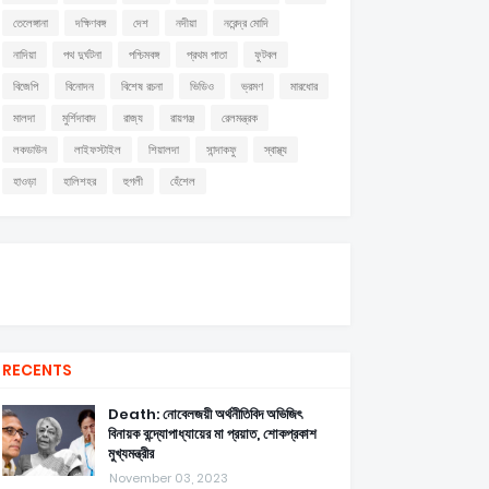
তেলেঙ্গানা
দক্ষিণবঙ্গ
দেশ
নদীয়া
নরেন্দ্র মোদি
নাদিয়া
পথ দুর্ঘটনা
পশ্চিমবঙ্গ
প্রথম পাতা
ফুটবল
বিজেপি
বিনোদন
বিশেষ রচনা
ভিডিও
ভ্রমণ
মারধোর
মালদা
মুর্শিদাবাদ
রাজ্য
রায়গঞ্জ
রেলমন্ত্রক
লকডাউন
লাইফস্টাইল
শিয়ালদা
সান্দাকফু
স্বাস্থ্য
হাওড়া
হালিশহর
হুগলী
হেঁশেল
RECENTS
Death: নোবেলজয়ী অর্থনীতিবিদ অভিজিৎ
বিনায়ক বন্দ্যোপাধ্যায়ের মা প্রয়াত, শোকপ্রকাশ
মুখ্যমন্ত্রীর
November 03, 2023