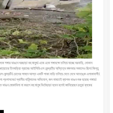
 গঙ্গার ভাঙনে ঘরছাড়া বহু মানুষ। একে একে গঙ্গাবক্ষে তলিয়ে যাচ্ছে ঘরবাড়ি, দোকান
চায়েতের তিনঘড়িয়া গ্রামের আইসিডিএস কেন্দ্রটির অস্তিত্ব মঙ্গলবার সকালেও ছিল। কিন্তু
িডিএস কেন্দ্রটি। চোখের সামনে আস্ত একটি পাকা বাড়ি তলিয়ে যেতে দেখে আতঙ্কে এলাকাবাসী।
 প্রশাসনের। স্থানীয় বাসিন্দাদের অভিযোগ, জল নামতেই ব্যাপক ভাঙন শুরু হয়েছে গঙ্গায়।
ভাঙন মোকাবিলা না করলে বহু মানুষ ভিটেছাড়া হবেন বলেই জানিয়েছেন রতুয়া ব্লকের