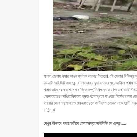
মালদা জেলায় গঙ্গার ভাঙন ব্যাপক আকার নিয়েছে। এই জেলার বিভিন্ন ব্লকে
এমনকি আইসিডিএস কেন্দ্র। মালদার রতুয়া ব্লকের মহানন্দটোলা গ্রাম পঞ্
গঙ্গার ভাঙনের কবলে বেলার দিকে সম্পূর্ণ নিশ্চিন্ন হয়ে গিয়েছে আইস
সেচদফতরের আধিকারিকদের দ্রুত ঘটনাস্থলে যাওয়ার নির্দেশ মালদা জেলা
বারবার জেলা প্রশাসন ও সেচদফতরকে জানিযেও কোনও লাভ হয়নি। দ্রুত 
বাসিন্দারা।
দেখুন কীভাবে গঙ্গায় তলিয়ে গেল আস্ত আইসিডিএস কেন্দ্র…..