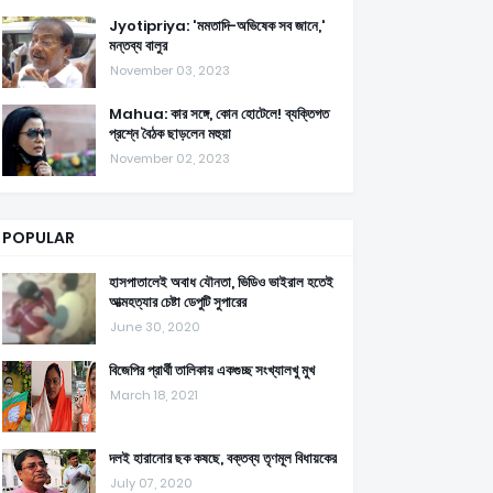
Jyotipriya: 'মমতাদি-অভিষেক সব জানে,'
মন্তব্য বালুর
November 03, 2023
Mahua: কার সঙ্গে, কোন হোটেলে! ব্যক্তিগত
প্রশ্নে বৈঠক ছাড়লেন মহুয়া
November 02, 2023
POPULAR
হাসপাতালেই অবাধ যৌনতা, ভিডিও ভাইরাল হতেই
আত্মহত্যার চেষ্টা ডেপুটি সুপারের
June 30, 2020
বিজেপির প্রার্থী তালিকায় একগুচ্ছ সংখ্যালখু মুখ
March 18, 2021
দলই হারানোর ছক কষছে, বক্তব্য তৃণমূল বিধায়কের
July 07, 2020