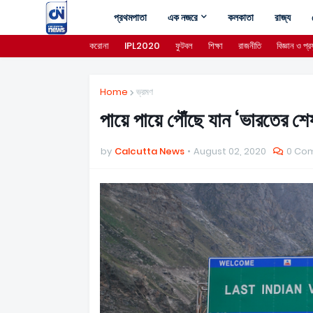
প্রথমপাতা
এক নজরে
কলকাতা
রাজ্য
করোনা
IPL2020
ফুটবল
শিক্ষা
রাজনীতি
বিজ্ঞান ও প্রয
Home
ভ্রমণ
পায়ে পায়ে পৌঁছে যান ‘ভারতের শেষ
by
Calcutta News
August 02, 2020
0 Co