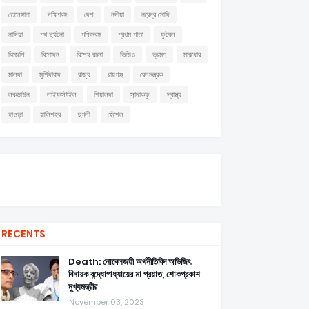
তেলেঙ্গানা
দক্ষিণবঙ্গ
দেশ
নদীয়া
নরেন্দ্র মোদি
নাদিয়া
পথ দুর্ঘটনা
পশ্চিমবঙ্গ
প্রথম পাতা
ফুটবল
বিজেপি
বিনোদন
বিশেষ রচনা
ভিডিও
ভ্রমণ
মারধোর
মালদা
মুর্শিদাবাদ
রাজ্য
রায়গঞ্জ
রেলমন্ত্রক
লকডাউন
লাইফস্টাইল
শিয়ালদা
সান্দাকফু
স্বাস্থ্য
হাওড়া
হালিশহর
হুগলী
হেঁশেল
RECENTS
Death: নোবেলজয়ী অর্থনীতিবিদ অভিজিৎ
বিনায়ক বন্দ্যোপাধ্যায়ের মা প্রয়াত, শোকপ্রকাশ
মুখ্যমন্ত্রীর
November 03, 2023