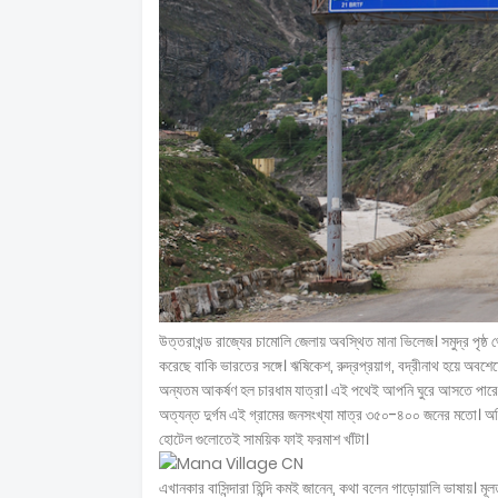
উত্তরাখন্ড রাজ্যের চামোলি জেলায় অবস্থিত মানা ভিলেজ। সমুদ্র পৃষ্ঠ
করেছে বাকি ভারতের সঙ্গে। ঋষিকেশ, রুদ্রপ্রয়াগ, বদ্রীনাথ হয়ে অবশে
অন্যতম আকর্ষণ হল চারধাম যাত্রা। এই পথেই আপনি ঘুরে আসতে পারেন ভা
অত্যন্ত দুর্গম এই গ্রামের জনসংখ্যা মাত্র ৩৫০-৪০০ জনের মতো। অধিক
হোটেল গুলোতেই সাময়িক ফাই ফরমাশ খাঁটা।
এখানকার বাসিন্দারা হিন্দি কমই জানেন, কথা বলেন গাড়োয়ালি ভাষায়। মূ