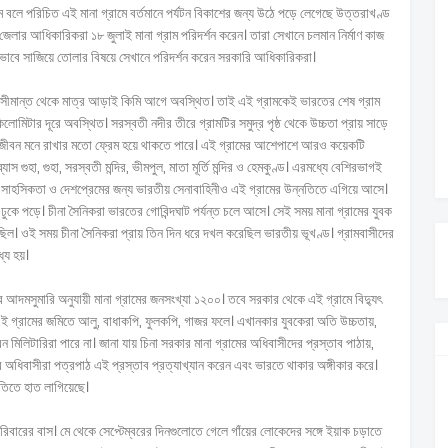
গ্রাম বলে পরিচিত এই মানা গ্রামে বর্তমানে পর্যটন বিকাশের জন্য উঠে পড়ে লেগেছে উত্তরাখণ্ড
জেলার আধিকারিকরা ১৮ জুলাই মানা গ্রাম পরিদর্শন করেন। তারা সেখানে চলমান নির্মাণ কাজ
তুন ভাবে সাজিয়ে তোলার বিষয়ে সেখানে পরিদর্শন করেন সরকারি আধিকারিকরা।
) সীমান্ত থেকে মাত্র আড়াই কিমি আগে অবস্থিত। তাই এই গ্রামকেই ভারতের শেষ গ্রাম
টার দূরে অবস্থিত। সরস্বতী নদীর তীরে গ্রামটির সমুদ্র পৃষ্ঠ থেকে উচ্চতা প্রায় সাড়ে
নে আজীবন মনে রাখার মতো ফ্রেম হয়ে থাকতে পারে। এই গ্রামের আশেপাশে আরও কয়েকটি
াস গুহা, গুহা, সরস্বতী মন্দির, ভীমপুল, মাতা মূর্তি মন্দির ও হেমকুণ্ড। এরমধ্যে বেশিরভাগই
নের সাহসিকতা ও দেশপ্রেমের জন্য ভারতীয় সেনাবাহিনীও এই গ্রামের উন্নতিতে এগিয়ে আসে।
ুকে পড়ে। চীনা সৈনিকরা ভারতের গোবিন্দঘাট পর্যন্ত চলে আসে। সেই সময় মানা গ্রামের যুবক
ছিল। ওই সময় চীনা সৈনিকরা প্রায় তিন দিন ধরে দখল করেছিল ভারতীয় ভূখণ্ড। গ্রামবাসীদের
্য হয়।
র আদমসুমারি অনুযায়ী মানা গ্রামের জনসংখ্যা ১২০০। তবে সরকার থেকে এই গ্রামে বিদ্যুৎ
এই গ্রামের জমিতে আলু, বাধাকপি, ফুলকপি, গাজর ফলে। এখানকার যুবকেরা অতি উচ্চতায়,
ন মিলিটারিরা পারে না। জানা যায় চিনা সরকার মানা গ্রামের অধিবাসীদের প্রস্তাব পাঠায়,
মের অধিবাসীরা পত্রপাঠ এই প্রস্তাব প্রত্যাখ্যান করেন এবং ভারতে থাকার অঙ্গীকার করে।
তিতে হাত লাগিয়েছে।
রিবারের বাস। মে থেকে সেপ্টেম্বরের দিনগুলোতে গেলে গাঁয়ের লোকেদের সঙ্গে ইয়াক চড়াতে