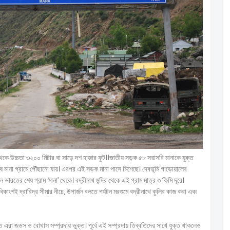
 থেকে উচ্চতা ৩২০০ মিটার বা সাড়ে দশ হাজার ফুট।।জাতীয় সড়ক ৫৮ সরাসরি মানাকে যুক্ত
ষে মানা গ্রামে পৌঁছানো যায়। এরপর এই সড়ক মানা পাসে মিশেছে। দেবভূমি গাড়োয়ালের
রতের শেষ গ্রাম ‘মানা’ থেকে। বদ্রীনাথ মন্দির থেকে এই গ্রাম মাত্র ৩ কিমি দূরে।
াংশই দ্রারিদ্র সীমার নীচে, উপার্জন বলতে পর্যটন মরশুমে বদ্রীনাথে কুলির কাজ করা এবং
লত এরা জডস ও বোথাস সম্প্রদায় ভুক্ত। পূর্বে এই সম্প্রদায় তিব্বতিদের সাথে যুক্ত থাকলেও