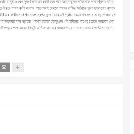
য়ার রাস্তাও বেশ সুন্দর। মনে হবে কেউ যেন পরম যত্নে ঝুলন সাজিয়েছে অলাকানন্দার তীরে।
ট হয়ে উঠবে পাথর কাটা জনপদ। আচমকাই দেখতে পাবেন বাড়ির উঠোনে তুলো ছাড়ানোয় ব্যস্ত
িটা। এক কথায় মানা গ্রাম হল স্বপ্ন সুন্দর। আর এই গ্রামে বেড়ানোর সবচেয়ে বড় পাওনা হল
 এই উচ্চতায় মানা গ্রামের পাশেই রয়েছে হেমকুণ্ড। এই মন্দিরের পাশেই রয়েছে ভারতের শেষ
 ওই পাথুরে পথে আরও কিছুটা এগিয়ে যাওয়ার মেজাজ পাবেন। সঙ্গে চনমনে হয়ে উঠবে প্রাণ।