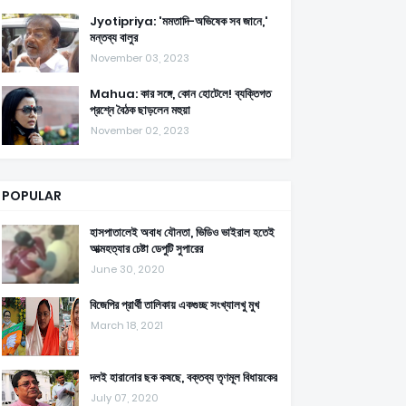
Jyotipriya: 'মমতাদি-অভিষেক সব জানে,'
মন্তব্য বালুর
November 03, 2023
Mahua: কার সঙ্গে, কোন হোটেলে! ব্যক্তিগত
প্রশ্নে বৈঠক ছাড়লেন মহুয়া
November 02, 2023
POPULAR
হাসপাতালেই অবাধ যৌনতা, ভিডিও ভাইরাল হতেই
আত্মহত্যার চেষ্টা ডেপুটি সুপারের
June 30, 2020
বিজেপির প্রার্থী তালিকায় একগুচ্ছ সংখ্যালখু মুখ
March 18, 2021
দলই হারানোর ছক কষছে, বক্তব্য তৃণমূল বিধায়কের
July 07, 2020