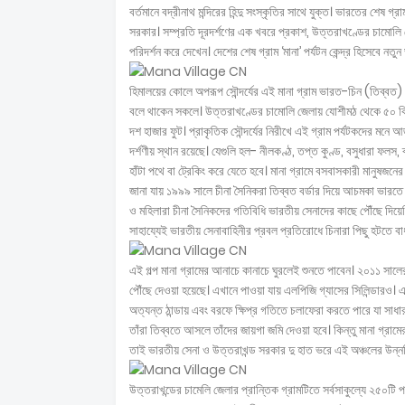
বর্তমানে বদ্রীনাথ মন্দিরের হিন্দু সংস্কৃতির সাথে যুক্ত। ভারতের শেষ 
সরকার। সম্প্রতি দূরদর্শণের এক খবরে প্রকাশ, উত্তরাখণ্ডের চামোলি 
পরিদর্শন করে দেখেন। দেশের শেষ গ্রাম ‘মানা’ পর্যটন কেন্দ্র হিসেবে ন
হিমালয়ের কোলে অপরূপ সৌন্দর্যের এই মানা গ্রাম ভারত-চিন (তিব্বত
বলে থাকেন সকলে। উত্তরাখণ্ডের চামোলি জেলায় যোশীমঠ থেকে ৫০ কিলোমি
দশ হাজার ফুট। প্রাকৃতিক সৌন্দর্যের নিরীখে এই গ্রাম পর্যটকদের ম
দর্শণীয় স্থান রয়েছে। যেগুলি হল- নীলকণ্ঠ, তপ্ত কুণ্ড, বসুধারা ফলস, ব্য
হাঁটা পথে বা ট্রেকিং করে যেতে হবে। মানা গ্রামে বসবাসকারী মানুষজ
জানা যায় ১৯৯৯ সালে চীনা সৈনিকরা তিব্বত বর্ডার দিয়ে আচমকা ভারতে ঢ
ও মহিলারা চীনা সৈনিকদের গতিবিধি ভারতীয় সেনাদের কাছে পৌঁছে দিয়ে
সাহায্যেই ভারতীয় সেনাবাহিনীর প্রবল প্রতিরোধে চিনারা পিছু হটতে বাধ
এই গল্প মানা গ্রামের আনাচে কানাচে ঘুরলেই শুনতে পাবেন। ২০১১ সালে
পৌঁছে দেওয়া হয়েছে। এখানে পাওয়া যায় এলপিজি গ্যাসের সিলিন্ডারও। 
অত্যন্ত ঠান্ডায় এবং বরফে ক্ষিপ্র গতিতে চলাফেরা করতে পারে যা সাধার
তাঁরা তিব্বতে আসলে তাঁদের জায়গা জমি দেওয়া হবে। কিন্তু মানা গ্রা
তাই ভারতীয় সেনা ও উত্তরাখন্ড সরকার দু হাত ভরে এই অঞ্চলের উন্ন
উত্তরাখন্ডের চামেলি জেলার প্রান্তিক গ্রামটিতে সর্বসাকুল্যে ২৫০টি প