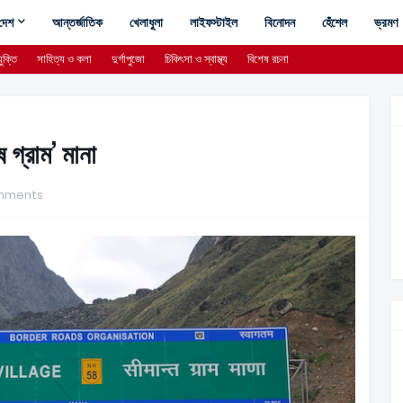
দেশ
আন্তর্জাতিক
খেলাধুলা
লাইফস্টাইল
বিনোদন
হেঁশেল
ভ্রমণ
ুক্তি
সাহিত্য ও কলা
দুর্গাপুজো
চিকিৎসা ও স্বাস্থ্য
বিশেষ রচনা
 গ্রাম’ মানা
mments