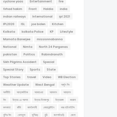
cyclone yaas
Entertainment
fire
firhad hakim
Front
Haldia
india
indian railways
International
ipl 2021
IPL2020
ISL
joe biden
Kitchen
Kolkata
kolkata Police
KP
Lifestyle
Mamata Banerjee
missionnabanna
National
Nimta
North 24 Parganas
pakistan
Politics
Rabindranath
Sikh Pilgrims Accident
Special
Special Story
Sports
State
Top Stories
travel
Video
WB Election
Weather Update
West Bengal
অর্জুন সিং
অর্থনীতি
আন্তর্জাতিক
আবহাওয়া
আমফান
আম্ফান
ঈদ
উত্তর ২৪ পরগনা
উত্তর দিনাজপুর
উত্তরবঙ্গ
করোনা
কলকাতা
কাঁথি
কালবৈশাখী
কোয়ারেন্টাইন
খবর হাইলাইটস
খুশির ঈদ
খেলাধুলা
ঘূর্ণিঝড়
চুরি
জলপাইগুড়ি
জেলা