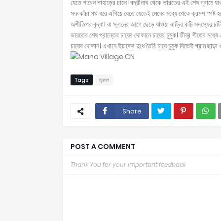
যেতে পারেন পাহাড়ের ঢালে। বদ্রীনাথ থেকে ভারতের এই শেষ গ্রামে যাও
সরু কাঁচা পথ ধরে এগিয়ে যেতে যেতেই মেঘের মধ্যে থেকে ক্রমশ স্পষ্
অশীতিপর বৃদ্ধা। বা স্নানের আগে ছেড়ে যাওয়া বাড়ির কচি সদস্যের চট
ভারতের শেষ প্রান্তের চায়ের দোকানে চায়ের চুমুক। তীব্র শীতের মধ্যে
চায়ের দোকান। এখানে ইয়াকের দুধে তৈরি চায়ে চুমুক দিতেই গ্রাম ছাড়া
Tags
ভ্রমণ
Share
POST A COMMENT
Thank You for your important feedback