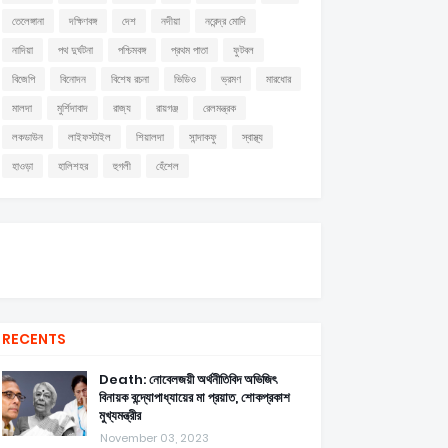
তেলেঙ্গানা
দক্ষিণবঙ্গ
দেশ
নদীয়া
নরেন্দ্র মোদি
নাদিয়া
পথ দুর্ঘটনা
পশ্চিমবঙ্গ
প্রথম পাতা
ফুটবল
বিজেপি
বিনোদন
বিশেষ রচনা
ভিডিও
ভ্রমণ
মারধোর
মালদা
মুর্শিদাবাদ
রাজ্য
রায়গঞ্জ
রেলমন্ত্রক
লকডাউন
লাইফস্টাইল
শিয়ালদা
সান্দাকফু
স্বাস্থ্য
হাওড়া
হালিশহর
হুগলী
হেঁশেল
RECENTS
Death: নোবেলজয়ী অর্থনীতিবিদ অভিজিৎ
বিনায়ক বন্দ্যোপাধ্যায়ের মা প্রয়াত, শোকপ্রকাশ
মুখ্যমন্ত্রীর
November 03, 2023