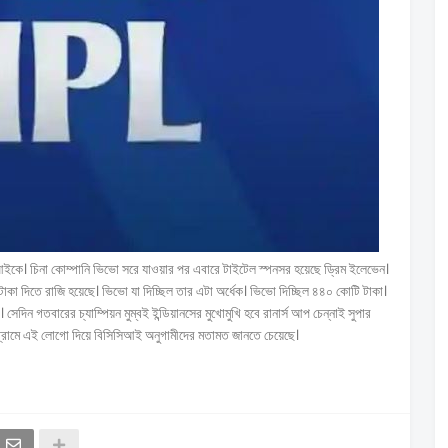
কে। চিনা কোম্পানি ভিভো সরে যাওয়ার পর এবারে টাইটেল স্পনসর হয়েছে ড্রিম ইলেভেন।
ি টাকা দিতে রাজি হয়েছে। ভিভো যা দিচ্ছিল তার এটা অর্ধেক। ভিভো দিচ্ছিল ৪৪০ কোটি টাকা।
 সেদিন গতবারের চ্যাম্পিয়ন মুম্বই ইন্ডিয়ানসের মুখোমুখি হবে রানার্স আপ চেন্নাই সুপার
রামে এই লোগো দিয়ে বিসিসিআই অনুগামীদের মতামত জানতে চেয়েছে।