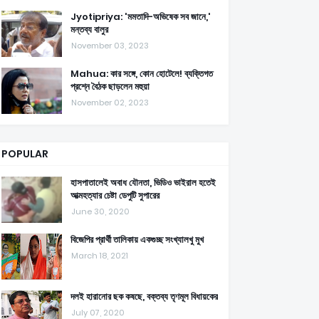
Jyotipriya: 'মমতাদি-অভিষেক সব জানে,'
মন্তব্য বালুর
November 03, 2023
Mahua: কার সঙ্গে, কোন হোটেলে! ব্যক্তিগত
প্রশ্নে বৈঠক ছাড়লেন মহুয়া
November 02, 2023
POPULAR
হাসপাতালেই অবাধ যৌনতা, ভিডিও ভাইরাল হতেই
আত্মহত্যার চেষ্টা ডেপুটি সুপারের
June 30, 2020
বিজেপির প্রার্থী তালিকায় একগুচ্ছ সংখ্যালখু মুখ
March 18, 2021
দলই হারানোর ছক কষছে, বক্তব্য তৃণমূল বিধায়কের
July 07, 2020