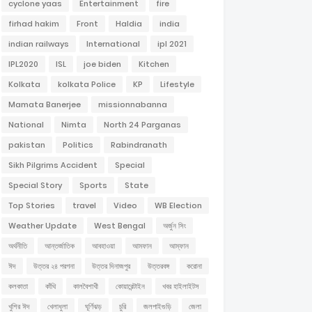
cyclone yaas
Entertainment
fire
firhad hakim
Front
Haldia
india
indian railways
International
ipl 2021
IPL2020
ISL
joe biden
Kitchen
Kolkata
kolkata Police
KP
Lifestyle
Mamata Banerjee
missionnabanna
National
Nimta
North 24 Parganas
pakistan
Politics
Rabindranath
Sikh Pilgrims Accident
Special
Special Story
Sports
State
Top Stories
travel
Video
WB Election
Weather Update
West Bengal
অর্জুন সিং
অর্থনীতি
আন্তর্জাতিক
আবহাওয়া
আমফান
আম্ফান
ঈদ
উত্তর ২৪ পরগনা
উত্তর দিনাজপুর
উত্তরবঙ্গ
করোনা
কলকাতা
কাঁথি
কালবৈশাখী
কোয়ারেন্টাইন
খবর হাইলাইটস
খুশির ঈদ
খেলাধুলা
ঘূর্ণিঝড়
চুরি
জলপাইগুড়ি
জেলা