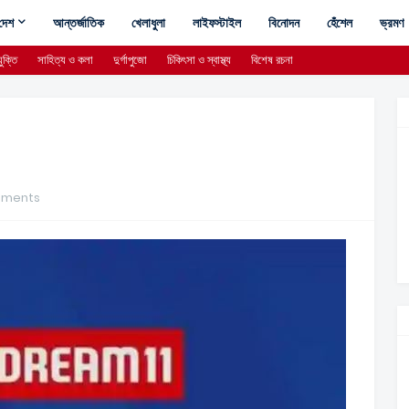
দেশ
আন্তর্জাতিক
খেলাধুলা
লাইফস্টাইল
বিনোদন
হেঁশেল
ভ্রমণ
ুক্তি
সাহিত্য ও কলা
দুর্গাপুজো
চিকিৎসা ও স্বাস্থ্য
বিশেষ রচনা
mments