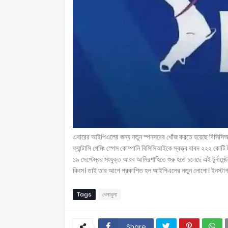
এবারের আইপিএলের জন্য নতুন স্পনসরের খোঁজ করতে হয়েছে বিসিসিআই
ফ্যান্টাসি গেমিং স্পেস কোম্পানি বিসিসিআইকে স্বত্ত্ব বাবদ ২২২ কোট
১৯ সেপ্টেম্বর সংযুক্ত আরব আমিরশাহিতে শুরু হতে চলেছে এই টুর্নামেন্ট।
কিংস। তাই তার আগে প্রকাশিত হল আইপিএলের নতুন লোগো। ইনস্টাগ্
Tags
খেলাধুলা
Share