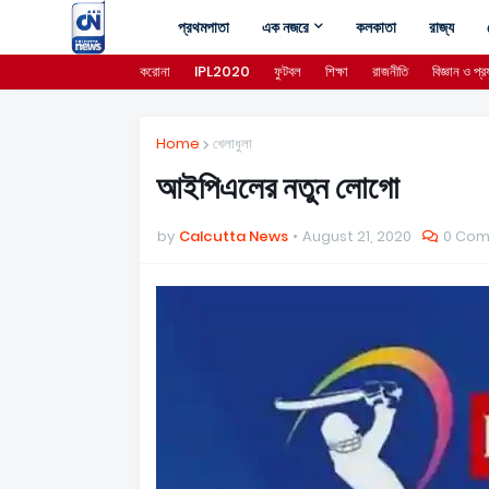
প্রথমপাতা
এক নজরে
কলকাতা
রাজ্য
করোনা
IPL2020
ফুটবল
শিক্ষা
রাজনীতি
বিজ্ঞান ও প্রয
Home
খেলাধুলা
আইপিএলের নতুন লোগো
by
Calcutta News
August 21, 2020
0 Co