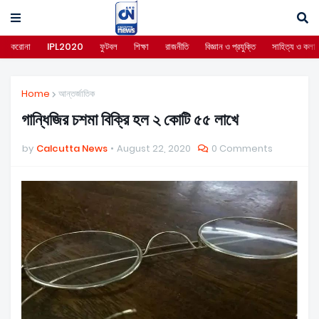
করোনা
IPL2020
ফুটবল
শিক্ষা
রাজনীতি
বিজ্ঞান ও প্রযুক্তি
সাহিত্য ও কলা
Home
আন্তর্জাতিক
গান্ধিজির চশমা বিক্রি হল ২ কোটি ৫৫ লাখে
by
Calcutta News
August 22, 2020
0 Comments