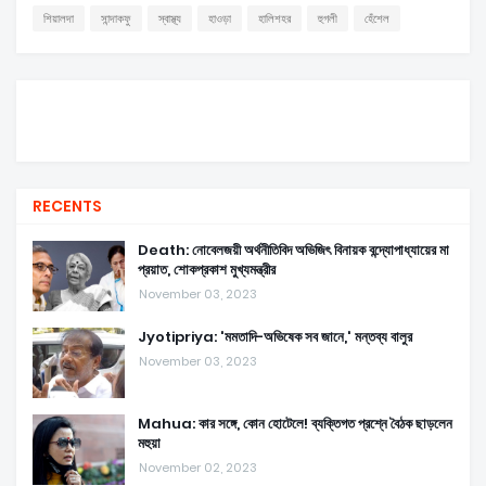
শিয়ালদা
সান্দাকফু
স্বাস্থ্য
হাওড়া
হালিশহর
হুগলী
হেঁশেল
RECENTS
Death: নোবেলজয়ী অর্থনীতিবিদ অভিজিৎ বিনায়ক বন্দ্যোপাধ্যায়ের মা
প্রয়াত, শোকপ্রকাশ মুখ্যমন্ত্রীর
November 03, 2023
Jyotipriya: 'মমতাদি-অভিষেক সব জানে,' মন্তব্য বালুর
November 03, 2023
Mahua: কার সঙ্গে, কোন হোটেলে! ব্যক্তিগত প্রশ্নে বৈঠক ছাড়লেন
মহুয়া
November 02, 2023