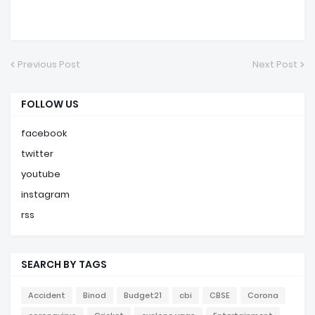
Previous Post
Next Post
FOLLOW US
facebook
twitter
youtube
instagram
rss
SEARCH BY TAGS
Accident
Binod
Budget21
cbi
CBSE
Corona