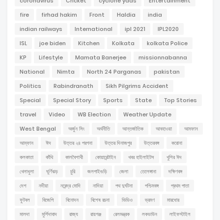
coronavirus
Cricket
cyclone yaas
Entertainment
fire
firhad hakim
Front
Haldia
india
indian railways
International
ipl 2021
IPL2020
ISL
joe biden
Kitchen
Kolkata
kolkata Police
KP
Lifestyle
Mamata Banerjee
missionnabanna
National
Nimta
North 24 Parganas
pakistan
Politics
Rabindranath
Sikh Pilgrims Accident
Special
Special Story
Sports
State
Top Stories
travel
Video
WB Election
Weather Update
West Bengal
অর্জুন সিং
অর্থনীতি
আন্তর্জাতিক
আবহাওয়া
আমফান
আম্ফান
ঈদ
উত্তর ২৪ পরগনা
উত্তর দিনাজপুর
উত্তরবঙ্গ
করোনা
কলকাতা
কাঁথি
কালবৈশাখী
কোয়ারেন্টাইন
খবর হাইলাইটস
খুশির ঈদ
খেলাধুলা
ঘূর্ণিঝড়
চুরি
জলপাইগুড়ি
জেলা
তেলেঙ্গানা
দক্ষিণবঙ্গ
দেশ
নদীয়া
নরেন্দ্র মোদি
নাদিয়া
পথ দুর্ঘটনা
পশ্চিমবঙ্গ
প্রথম পাতা
ফুটবল
বিজেপি
বিনোদন
বিশেষ রচনা
ভিডিও
ভ্রমণ
মারধোর
মালদা
মুর্শিদাবাদ
রাজ্য
রায়গঞ্জ
রেলমন্ত্রক
লকডাউন
লাইফস্টাইল