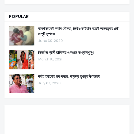
POPULAR
হাসপাতালেই অবাধ যৌনতা, ভিডিও ভাইরাল হতেই আত্মহত্যার চেষ্টা
ডেপুটি সুপারের
June 30, 2020
বিজেপির প্রার্থী তালিকায় একগুচ্ছ সংখ্যালখু মুখ
March 18, 2021
দলই হারানোর ছক কষছে, বক্তব্য তৃণমূল বিধায়কের
July 07, 2020