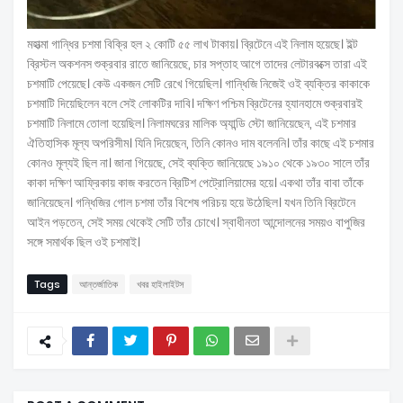
মহাত্মা গান্ধির চশমা বিক্রি হল ২ কোটি ৫৫ লাখ টাকায়। ব্রিটেনে এই নিলাম হয়েছে। ইল্ট
ব্রিস্টল অকশনস শুক্রবার রাতে জানিয়েছে, চার সপ্তাহ আগে তাদের লেটারবক্সে তারা এই
চশমাটি পেয়েছে। কেউ একজন সেটি রেখে গিয়েছিল। গান্ধিজি নিজেই ওই ব্যক্তির কাকাকে
চশমাটি দিয়েছিলেন বলে সেই লোকটির দাবি। দক্ষিণ পশ্চিম ব্রিটেনের হ্যানহামে শুক্রবারই
চশমাটি নিলামে তোলা হয়েছিল। নিলামঘরের মালিক অ্যান্ডি স্টো জানিয়েছেন, এই চশমার
ঐতিহাসিক মূল্য অপরিসীম। যিনি দিয়েছেন, তিনি কোনও দাম বলেননি। তাঁর কাছে এই চশমার
কোনও মূল্যই ছিল না। জানা গিয়েছে, সেই ব্যক্তি জানিয়েছে ১৯১০ থেকে ১৯৩০ সালে তাঁর
কাকা দক্ষিণ আফ্রিকায় কাজ করতেন ব্রিটিশ পেট্রোলিয়ামের হয়ে। একথা তাঁর বাবা তাঁকে
জানিয়েছেন। গন্ধিজির গোল চশমা তাঁর বিশেষ পরিচয় হয়ে উঠেছিল। যখন তিনি ব্রিটেনে
আইন পড়তেন, সেই সময় থেকেই সেটি তাঁর চোখে। স্বাধীনতা আন্দোলনের সময়ও বাপুজির
সঙ্গে সমার্থক ছিল ওই চশমাই।
Tags
আন্তর্জাতিক
খবর হাইলাইটস