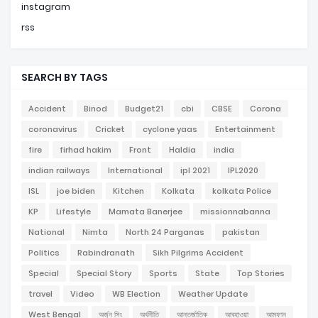
instagram
rss
SEARCH BY TAGS
Accident
Binod
Budget21
cbi
CBSE
Corona
coronavirus
Cricket
cyclone yaas
Entertainment
fire
firhad hakim
Front
Haldia
india
indian railways
International
ipl 2021
IPL2020
ISL
joe biden
Kitchen
Kolkata
kolkata Police
KP
Lifestyle
Mamata Banerjee
missionnabanna
National
Nimta
North 24 Parganas
pakistan
Politics
Rabindranath
Sikh Pilgrims Accident
Special
Special Story
Sports
State
Top Stories
travel
Video
WB Election
Weather Update
West Bengal
অর্জুন সিং
অর্থনীতি
আন্তর্জাতিক
আবহাওয়া
আমফান