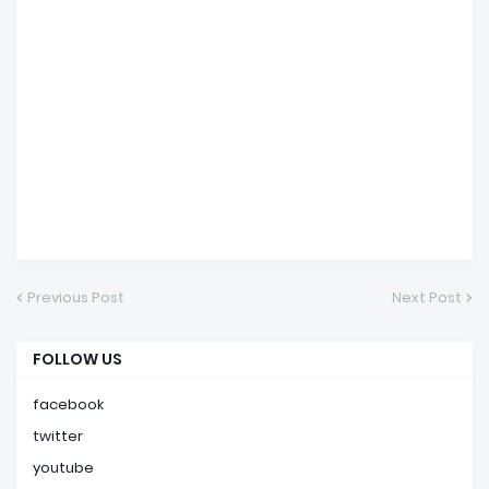
Previous Post
Next Post
FOLLOW US
facebook
twitter
youtube