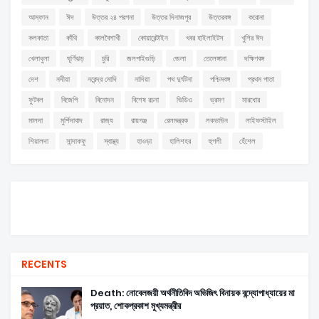
আম্ফান
ঈদ
উত্তর ২৪ পরগনা
উত্তর দিনাজপুর
উত্তরবঙ্গ
করোনা
কলকাতা
কাঁথি
কালবৈশাখী
কোয়ারেন্টাইন
খবর হাইলাইটস
খুশির ঈদ
খেলাধুলা
ঘূর্ণিঝড়
চুরি
জলপাইগুড়ি
জেলা
তেলেঙ্গানা
দক্ষিণবঙ্গ
দেশ
নদীয়া
নরেন্দ্র মোদি
নাদিয়া
পথ দুর্ঘটনা
পশ্চিমবঙ্গ
প্রথম পাতা
ফুটবল
বিজেপি
বিনোদন
বিশেষ রচনা
ভিডিও
ভ্রমণ
মারধোর
মালদা
মুর্শিদাবাদ
রাজ্য
রায়গঞ্জ
রেলমন্ত্রক
লকডাউন
লাইফস্টাইল
শিয়ালদা
সান্দাকফু
স্বাস্থ্য
হাওড়া
হালিশহর
হুগলী
হেঁশেল
RECENTS
Death: নোবেলজয়ী অর্থনীতিবিদ অভিজিৎ বিনায়ক বন্দ্যোপাধ্যায়ের মা
প্রয়াত, শোকপ্রকাশ মুখ্যমন্ত্রীর