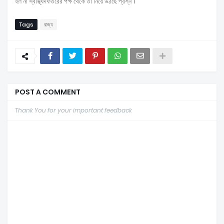
হল না স্বাস্থ্যদফতরের পক্ষ থেকে তা নিয়ে উঠছে প্রশ্ন ।
Tags
রাজ্য
POST A COMMENT
Thank You for your important feedback