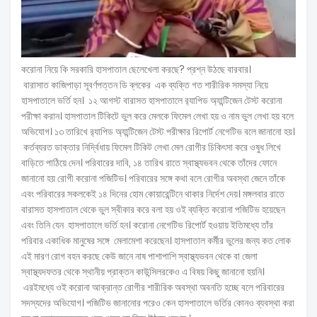
করোনা নিয়ে কি সরকারি হাসপাতাল ছেলেখেলা করছে? প্রশ্ন উঠছে বারবার।
বারাসাত কাজিপাড়া সূবর্ণপত্তন ডি ব্লকের এক ব্যক্তি গত শারীরিক সমস্যা নিয়ে
হাসপাতালে ভর্তি হন। ১২ আগস্ট বারাসত হাসপাতালে র‌্যাপিড অ্যান্টিজেন টেস্ট করোনা
পরীক্ষা করান। হাসপাতাল টিকিটে ভুল করে মেলকে ফিমেল লেখা হয় ও নাম ভুল লেখা হয় বলে
অভিযোগ। ১৩ তারিখে র‌্যাপিড অ্যান্টিজেন টেস্ট পরীক্ষার রিপোর্ট নেগেটিভ বলে জানানো হয়।
কর্তব্যরত ডাক্তার নির্দ্বিধায় ফিমেল টিকিট লেখা মেল রোগীর চিকিৎসা করে ওষুধ লিখে
বাড়িতে পাঠিয়ে দেন। পরিবারের দাবি, ১৪ তারিখ রাতে স্বাস্থ্যভবন থেকে তাঁদের ফোনে
জানানো হয় রোগী করোনা পজিটিভ। পরিবারের সঙ্গে কথা বলে রোগীর অবস্থা জেনে তাঁকে
এবং পরিবারের সকলকেই ১৪ দিনের হোম কোয়ারেন্টিনে থাকার নির্দেশ দেয়। মঙ্গলবার রাতে
বারাসত হাসপাতাল থেকে ভুল স্বীকার করে বলা হয় ওই ব্যক্তি করোনা পজিটিভ হয়েছেন
এবং তিনি যেন হাসপাতালে ভর্তি হন। করোনা নেগেটিভ রিপোর্ট হওয়ায় ইতিমধ্যে তাঁর
পরিবার একাধিক মানুষের সঙ্গে মেলামেশা করেছেন। হাসপাতাল কর্মীর ভুলের জন্য কত লোক
এই মারণ রোগ বহন করছে কেউ জানে নাষ পাশাপাশি স্বাস্থ্যভবন থেকে বা জেলা
স্বাস্থ্যদফতর থেকে স্থানীয় প্রাক্তন কাউন্সিলরকেও এ বিষয় কিছু জানানো হয়নি।
এরইমধ্যে ওই করোনা আক্রান্ত রোগীর শারীরিক অবস্থা অবনতি হচ্ছে বলে পরিবারের
সদস্যদের অভিযোগ। পজিটিভ জানানোর পরেও কেন হাসপাতালে ভর্তির কোনও ব্যবস্থা করা