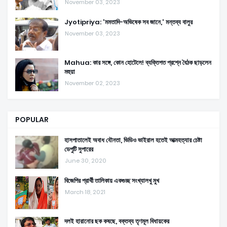
November 03, 2023
Jyotipriya: 'মমতাদি-অভিষেক সব জানে,' মন্তব্য বালুর
November 03, 2023
Mahua: কার সঙ্গে, কোন হোটেলে! ব্যক্তিগত প্রশ্নে বৈঠক ছাড়লেন
মহুয়া
November 02, 2023
POPULAR
হাসপাতালেই অবাধ যৌনতা, ভিডিও ভাইরাল হতেই আত্মহত্যার চেষ্টা
ডেপুটি সুপারের
June 30, 2020
বিজেপির প্রার্থী তালিকায় একগুচ্ছ সংখ্যালখু মুখ
March 18, 2021
দলই হারানোর ছক কষছে, বক্তব্য তৃণমূল বিধায়কের