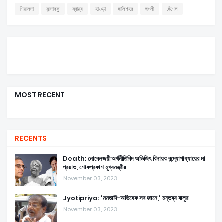
শিয়ালদা
সান্দাকফু
স্বাস্থ্য
হাওড়া
হালিশহর
হুগলী
হেঁশেল
MOST RECENT
RECENTS
Death: নোবেলজয়ী অর্থনীতিবিদ অভিজিৎ বিনায়ক বন্দ্যোপাধ্যায়ের মা
প্রয়াত, শোকপ্রকাশ মুখ্যমন্ত্রীর
November 03, 2023
Jyotipriya: 'মমতাদি-অভিষেক সব জানে,' মন্তব্য বালুর
November 03, 2023