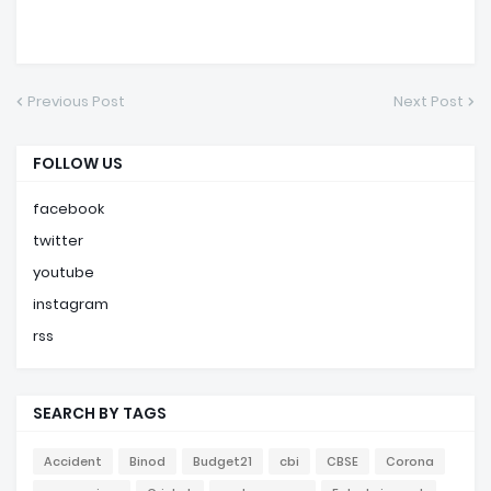
Previous Post
Next Post
FOLLOW US
facebook
twitter
youtube
instagram
rss
SEARCH BY TAGS
Accident
Binod
Budget21
cbi
CBSE
Corona