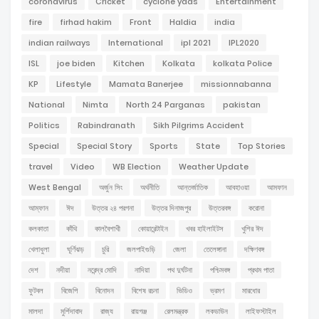
coronavirus
Cricket
cyclone yaas
Entertainment
fire
firhad hakim
Front
Haldia
india
indian railways
International
ipl 2021
IPL2020
ISL
joe biden
Kitchen
Kolkata
kolkata Police
KP
Lifestyle
Mamata Banerjee
missionnabanna
National
Nimta
North 24 Parganas
pakistan
Politics
Rabindranath
Sikh Pilgrims Accident
Special
Special Story
Sports
State
Top Stories
travel
Video
WB Election
Weather Update
West Bengal
অর্জুন সিং
অর্থনীতি
আন্তর্জাতিক
আবহাওয়া
আমফান
আম্ফান
ঈদ
উত্তর ২৪ পরগনা
উত্তর দিনাজপুর
উত্তরবঙ্গ
করোনা
কলকাতা
কাঁথি
কালবৈশাখী
কোয়ারেন্টাইন
খবর হাইলাইটস
খুশির ঈদ
খেলাধুলা
ঘূর্ণিঝড়
চুরি
জলপাইগুড়ি
জেলা
তেলেঙ্গানা
দক্ষিণবঙ্গ
দেশ
নদীয়া
নরেন্দ্র মোদি
নাদিয়া
পথ দুর্ঘটনা
পশ্চিমবঙ্গ
প্রথম পাতা
ফুটবল
বিজেপি
বিনোদন
বিশেষ রচনা
ভিডিও
ভ্রমণ
মারধোর
মালদা
মুর্শিদাবাদ
রাজ্য
রায়গঞ্জ
রেলমন্ত্রক
লকডাউন
লাইফস্টাইল