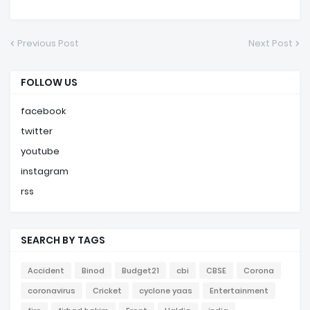
Previous Post
Next Post
FOLLOW US
facebook
twitter
youtube
instagram
rss
SEARCH BY TAGS
Accident
Binod
Budget21
cbi
CBSE
Corona
coronavirus
Cricket
cyclone yaas
Entertainment