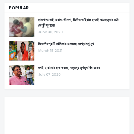
POPULAR
হাসপাতালেই অবাধ যৌনতা, ভিডিও ভাইরাল হতেই আত্মহত্যার চেষ্টা
ডেপুটি সুপারের
June 30, 2020
বিজেপির প্রার্থী তালিকায় একগুচ্ছ সংখ্যালখু মুখ
March 18, 2021
দলই হারানোর ছক কষছে, বক্তব্য তৃণমূল বিধায়কের
July 07, 2020