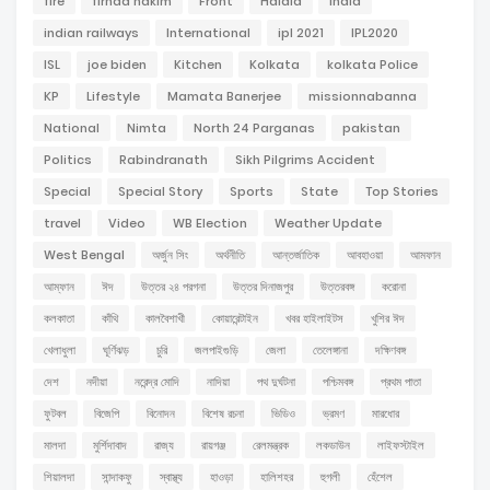
fire
firhad hakim
Front
Haldia
india
indian railways
International
ipl 2021
IPL2020
ISL
joe biden
Kitchen
Kolkata
kolkata Police
KP
Lifestyle
Mamata Banerjee
missionnabanna
National
Nimta
North 24 Parganas
pakistan
Politics
Rabindranath
Sikh Pilgrims Accident
Special
Special Story
Sports
State
Top Stories
travel
Video
WB Election
Weather Update
West Bengal
অর্জুন সিং
অর্থনীতি
আন্তর্জাতিক
আবহাওয়া
আমফান
আম্ফান
ঈদ
উত্তর ২৪ পরগনা
উত্তর দিনাজপুর
উত্তরবঙ্গ
করোনা
কলকাতা
কাঁথি
কালবৈশাখী
কোয়ারেন্টাইন
খবর হাইলাইটস
খুশির ঈদ
খেলাধুলা
ঘূর্ণিঝড়
চুরি
জলপাইগুড়ি
জেলা
তেলেঙ্গানা
দক্ষিণবঙ্গ
দেশ
নদীয়া
নরেন্দ্র মোদি
নাদিয়া
পথ দুর্ঘটনা
পশ্চিমবঙ্গ
প্রথম পাতা
ফুটবল
বিজেপি
বিনোদন
বিশেষ রচনা
ভিডিও
ভ্রমণ
মারধোর
মালদা
মুর্শিদাবাদ
রাজ্য
রায়গঞ্জ
রেলমন্ত্রক
লকডাউন
লাইফস্টাইল
শিয়ালদা
সান্দাকফু
স্বাস্থ্য
হাওড়া
হালিশহর
হুগলী
হেঁশেল