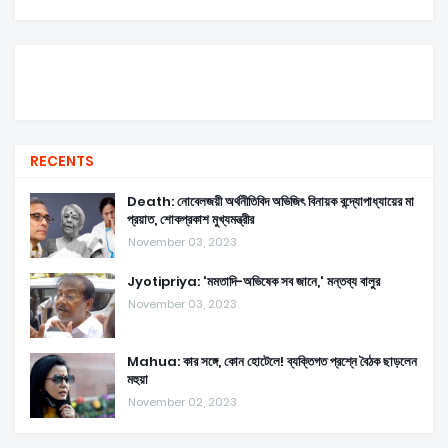
RECENTS
Death: নোবেলজয়ী অর্থনীতিবিদ অভিজিৎ বিনায়ক বন্দ্যোপাধ্যায়ের মা
প্রয়াত, শোকপ্রকাশ মুখ্যমন্ত্রীর
November 03, 2023
Jyotipriya: 'মমতাদি-অভিষেক সব জানে,' মন্তব্য বালুর
November 03, 2023
Mahua: কার সঙ্গে, কোন হোটেলে! ব্যক্তিগত প্রশ্নে বৈঠক ছাড়লেন
মহুয়া
November 02, 2023