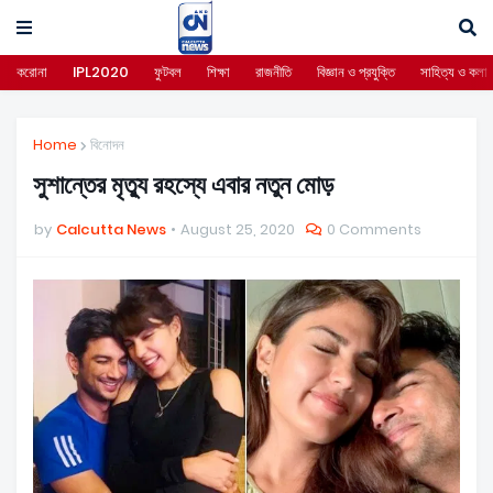
করোনা
IPL2020
ফুটবল
শিক্ষা
রাজনীতি
বিজ্ঞান ও প্রযুক্তি
সাহিত্য ও কলা
Home
বিনোদন
সুশান্তের মৃত্যু রহস্যে এবার নতুন মোড়
by
Calcutta News
August 25, 2020
0 Comments