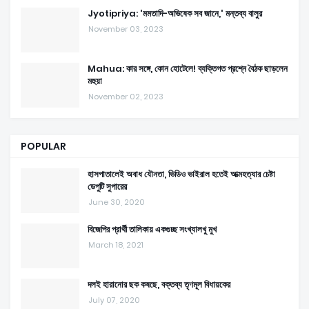
Jyotipriya: 'মমতাদি-অভিষেক সব জানে,' মন্তব্য বালুর
November 03, 2023
Mahua: কার সঙ্গে, কোন হোটেলে! ব্যক্তিগত প্রশ্নে বৈঠক ছাড়লেন
মহুয়া
November 02, 2023
POPULAR
হাসপাতালেই অবাধ যৌনতা, ভিডিও ভাইরাল হতেই আত্মহত্যার চেষ্টা
ডেপুটি সুপারের
June 30, 2020
বিজেপির প্রার্থী তালিকায় একগুচ্ছ সংখ্যালখু মুখ
March 18, 2021
দলই হারানোর ছক কষছে, বক্তব্য তৃণমূল বিধায়কের
July 07, 2020