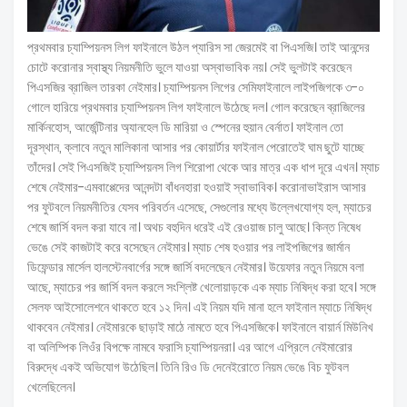
প্রথমবার চ্যাম্পিয়নস লিগ ফাইনালে উঠল প্যারিস সা জেরমেই বা পিএসজি। তাই আনন্দের
চোটে করোনার স্বাস্থ্য নিয়মনীতি ভুলে যাওয়া অস্বাভাবিক নয়। সেই ভুলটাই করেছেন
পিএসজির ব্রাজিল তারকা নেইমার। চ্যাম্পিয়নস লিগের সেমিফাইনালে লাইপজিগকে ৩-০
গোলে হারিয়ে প্রথমবার চ্যাম্পিয়নস লিগ ফাইনালে উঠেছে দল। গোল করেছেন ব্রাজিলের
মার্কিনহোস, আর্জেন্টিনার অ্যানহেল ডি মারিয়া ও স্পেনের হুয়ান বের্নাত। ফাইনাল তো
দূরস্থান, ক্লাবে নতুন মালিকানা আসার পর কোয়ার্টার ফাইনাল পেরোতেই ঘাম ছুটে যাচ্ছে
তাঁদের। সেই পিএসজিই চ্যাম্পিয়নস লিগ শিরোপা থেকে আর মাত্র এক ধাপ দূরে এখন। ম্যাচ
শেষে নেইমার-এমবাপ্পেদের আনন্দটা বাঁধনহারা হওয়াই স্বাভাবিক। করোনাভাইরাস আসার
পর ফুটবলে নিয়মনীতির যেসব পরিবর্তন এসেছে, সেগুলোর মধ্যে উল্লেখযোগ্য হল, ম্যাচের
শেষে জার্সি বদল করা যাবে না। অথচ বহুদিন ধরেই এই রেওয়াজ চালু আছে। কিন্ত নিষেধ
ভেঙে সেই কাজটাই করে বসেছেন নেইমার। ম্যাচ শেষ হওয়ার পর লাইপজিগের জার্মান
ডিফেন্ডার মার্সেল হালস্টেনবার্গের সঙ্গে জার্সি বদলেছেন নেইমার। উয়েফার নতুন নিয়মে বলা
আছে, ম্যাচের পর জার্সি বদল করলে সংশ্লিষ্ট খেলোয়াড়কে এক ম্যাচ নিষিদ্ধ করা হবে। সঙ্গে
সেলফ আইসোলেশনে থাকতে হবে ১২ দিন। এই নিয়ম যদি মানা হলে ফাইনাল ম্যাচে নিষিদ্ধ
থাকবেন নেইমার। নেইমারকে ছাড়াই মাঠে নামতে হবে পিএসজিকে। ফাইনালে বায়ার্ন মিউনিখ
বা অলিম্পিক লিওঁর বিপক্ষে নামবে ফরাসি চ্যাম্পিয়নরা। এর আগে এপ্রিলে নেইমারোর
বিরুদ্ধে একই অভিযোগ উঠেছিল। তিনি রিও ডি দেনেইরোতে নিয়ম ভেঙে বিচ ফুটবল
খেলেছিলেন।