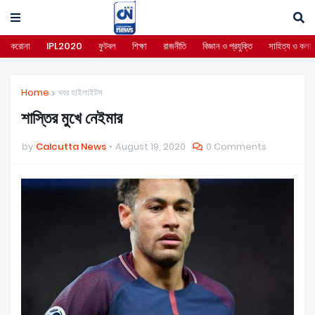
করোনা
IPL2020
ফুটবল
শিক্ষা
রাজনীতি
বিজ্ঞান ও প্রযুক্তি
সাহিত্য ও কলা
Home
খবর হাইলাইটস
শাস্তির মুখে নেইমার
by
Calcutta News
August 19, 2020
0 Comments