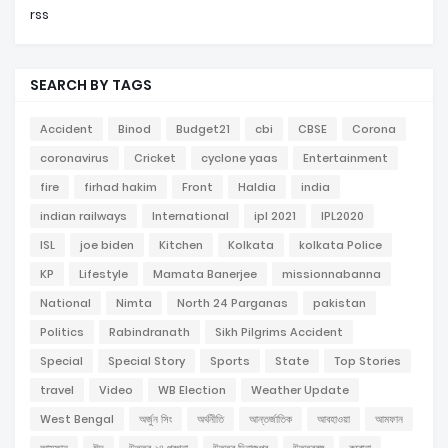
rss
SEARCH BY TAGS
Accident
Binod
Budget21
cbi
CBSE
Corona
coronavirus
Cricket
cyclone yaas
Entertainment
fire
firhad hakim
Front
Haldia
india
indian railways
International
ipl 2021
IPL2020
ISL
joe biden
Kitchen
Kolkata
kolkata Police
KP
Lifestyle
Mamata Banerjee
missionnabanna
National
Nimta
North 24 Parganas
pakistan
Politics
Rabindranath
Sikh Pilgrims Accident
Special
Special Story
Sports
State
Top Stories
travel
Video
WB Election
Weather Update
West Bengal
অর্জুন সিং
অর্থনীতি
আন্তর্জাতিক
আবহাওয়া
আমফান