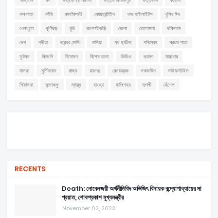
আম্ফান
ঈদ
উত্তর ২৪ পরগনা
উত্তর দিনাজপুর
উত্তরবঙ্গ
করোনা
কলকাতা
কাঁথি
কালবৈশাখী
কোয়ারেন্টাইন
খবর হাইলাইটস
খুশির ঈদ
খেলাধুলা
ঘূর্ণিঝড়
চুরি
জলপাইগুড়ি
জেলা
তেলেঙ্গানা
দক্ষিণবঙ্গ
দেশ
নদীয়া
নরেন্দ্র মোদি
নাদিয়া
পথ দুর্ঘটনা
পশ্চিমবঙ্গ
প্রথম পাতা
ফুটবল
বিজেপি
বিনোদন
বিশেষ রচনা
ভিডিও
ভ্রমণ
মারধোর
মালদা
মুর্শিদাবাদ
রাজ্য
রায়গঞ্জ
রেলমন্ত্রক
লকডাউন
লাইফস্টাইল
শিয়ালদা
সান্দাকফু
স্বাস্থ্য
হাওড়া
হালিশহর
হুগলী
হেঁশেল
RECENTS
Death: নোবেলজয়ী অর্থনীতিবিদ অভিজিৎ বিনায়ক বন্দ্যোপাধ্যায়ের মা
প্রয়াত, শোকপ্রকাশ মুখ্যমন্ত্রীর
November 03, 2023