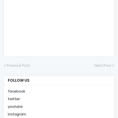
Previous Post
Next Post
FOLLOW US
facebook
twitter
youtube
instagram