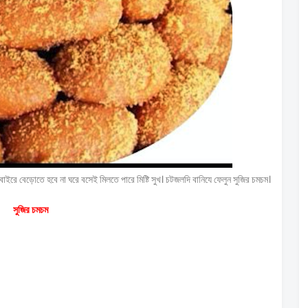
ইরে বেড়োতে হবে না ঘরে বসেই মিলতে পারে মিষ্টি সুখ। চটজলদি বানিযে ফেলুন সুজির চমচম।
সুজির চমচম