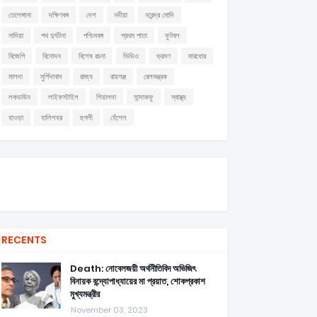
তেলেঙ্গানা
দক্ষিণবঙ্গ
দেশ
নদীয়া
নরেন্দ্র মোদি
নাদিয়া
পথ দুর্ঘটনা
পশ্চিমবঙ্গ
প্রথম পাতা
ফুটবল
বিজেপি
বিনোদন
বিশেষ রচনা
ভিডিও
ভ্রমণ
মারধোর
মালদা
মুর্শিদাবাদ
রাজ্য
রায়গঞ্জ
রেলমন্ত্রক
লকডাউন
লাইফস্টাইল
শিয়ালদা
সান্দাকফু
স্বাস্থ্য
হাওড়া
হালিশহর
হুগলী
হেঁশেল
RECENTS
Death: নোবেলজয়ী অর্থনীতিবিদ অভিজিৎ
বিনায়ক বন্দ্যোপাধ্যায়ের মা প্রয়াত, শোকপ্রকাশ
মুখ্যমন্ত্রীর
November 03, 2023