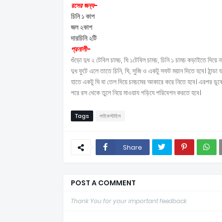
রসের জন্য-
চিনি ১ কাপ
জল ২কাপ
দারচিনি ২টি
প্রনালী-
গুঁড়ো দুধ ২ টেবিল চামচ, ঘি ১টেবিল চামচ, চিনি ১ চামচ কড়াইতে দিয়ে ন
দুধ ফুটে এলে তাতে চিনি, ঘি, সুজি ও একটু সফট ময়ান দিতে হবে। ঠান্ড
হাতে একটু ঘি বা তেল দিয়ে চমচমের আকারে করে নিতে হবে। এরপর ডুবো
পরে রস থেকে তুলে নিয়ে মাওয়ায গড়িযে পরিবেশন করতে হবে।
Tags
লাইফস্টাইল
Share
POST A COMMENT
Thank You for your important feedback