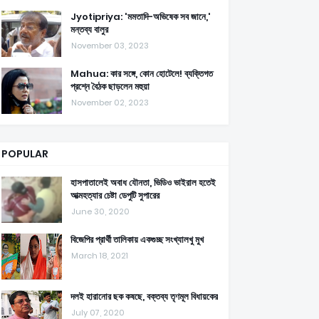
Jyotipriya: 'মমতাদি-অভিষেক সব জানে,'
মন্তব্য বালুর
November 03, 2023
Mahua: কার সঙ্গে, কোন হোটেলে! ব্যক্তিগত
প্রশ্নে বৈঠক ছাড়লেন মহুয়া
November 02, 2023
POPULAR
হাসপাতালেই অবাধ যৌনতা, ভিডিও ভাইরাল হতেই
আত্মহত্যার চেষ্টা ডেপুটি সুপারের
June 30, 2020
বিজেপির প্রার্থী তালিকায় একগুচ্ছ সংখ্যালখু মুখ
March 18, 2021
দলই হারানোর ছক কষছে, বক্তব্য তৃণমূল বিধায়কের
July 07, 2020