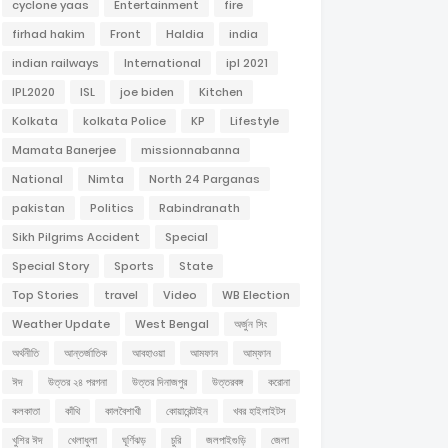
cyclone yaas
Entertainment
fire
firhad hakim
Front
Haldia
india
indian railways
International
ipl 2021
IPL2020
ISL
joe biden
Kitchen
Kolkata
kolkata Police
KP
Lifestyle
Mamata Banerjee
missionnabanna
National
Nimta
North 24 Parganas
pakistan
Politics
Rabindranath
Sikh Pilgrims Accident
Special
Special Story
Sports
State
Top Stories
travel
Video
WB Election
Weather Update
West Bengal
অর্জুন সিং
অর্থনীতি
আন্তর্জাতিক
আবহাওয়া
আমফান
আম্ফান
ঈদ
উত্তর ২৪ পরগনা
উত্তর দিনাজপুর
উত্তরবঙ্গ
করোনা
কলকাতা
কাঁথি
কালবৈশাখী
কোয়ারেন্টাইন
খবর হাইলাইটস
খুশির ঈদ
খেলাধুলা
ঘূর্ণিঝড়
চুরি
জলপাইগুড়ি
জেলা