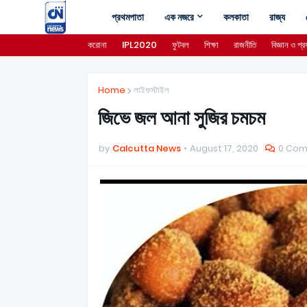
প্রথমপাতা
এক নজরে
কলকাতা
রাজ্য
করোনা
IPL2020
ফুটবল
শিক্ষা
রাজনীতি
বিজ্ঞান ও প্রয
Home
লাইফস্টাইল
জিভে জল আনা সুজির চমচম
by
Calcutta News
August 17, 2020
0 Co