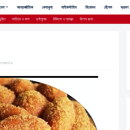
দেশ
আন্তর্জাতিক
খেলাধুলা
লাইফস্টাইল
বিনোদন
হেঁশেল
ভ্রমণ
ুক্তি
সাহিত্য ও কলা
দুর্গাপুজো
চিকিৎসা ও স্বাস্থ্য
বিশেষ রচনা
mments