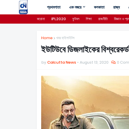
প্রথমপাতা
এক নজরে
কলকাতা
রাজ্য
করোনা
IPL2020
ফুটবল
শিক্ষা
রাজনীতি
বিজ্ঞান ও প্রয
Home
খবর হাইলাইটস
ইউটিউবে ডিজলাইকের বিশ্বরেকর্
by
Calcutta News
August 13, 2020
0 Co