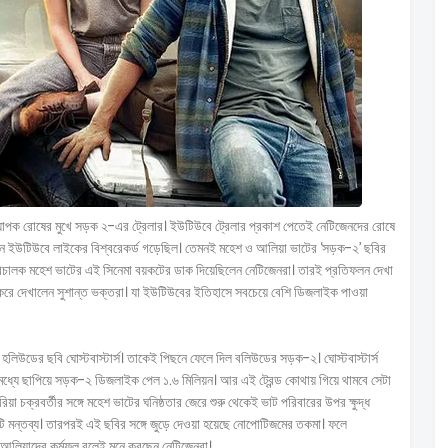
্যাপক রোষের মুখে সড়ক ২-এর ট্রেলার। ইউটিউবে ট্রেলার প্রকাশ পেতেই নেটিজেনদের রোষে
 যেমন ইউটিউবে লাইকের বিশ্বরেকর্ড গড়েছিল। তেমনই মহেশ ও আলিয়া ভাটের ‘সড়ক-২’ ছবির
রিচালক মহেশ ভাটের এই সিনেমা বয়কটের ডাক দিয়েছিলেন নেটিজেনরা। তারই প্রতিফলন দেখা
টা করে দেখালেন সুশান্ত ভক্তরা। যা ইউটিউবের ইতিহাসে সবচেয়ে বেশি ডিজলাইক পাওয়া
িউডের ছবি ঘোস্টবাস্টার্স। তাকেই পিছনে ফেলে দিল বলিউডের সড়ক-২। ঘোস্টবাস্টার্স
র মধ্যে ছাপিয়ে সড়ক-২ ডিজলাইক পেল ১.৬ মিলিয়ন। আর এই ট্রেন্ড কোথায় গিয়ে থামবে সেটা
 চক্রবর্তীর সঙ্গে মহেশ ভাটের ঘনিষ্ঠতার জেরে শুরু থেকেই ভাট পরিবারের উপর ক্ষুদ্ধ
টি মন্তব্য। তারপরই এই ছবির সঙ্গে জুড়ে দেওয়া হয়েছে নোপোটিজমের তকমা। ফলে
-আলিয়াদের কর্মফল বলেই মনে করছেন নেটিজেনরা।