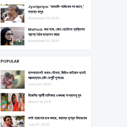
Jyotipriya: 'মমতাদি-অভিষেক সব জানে,'
মন্তব্য বালুর
November 03, 2023
Mahua: কার সঙ্গে, কোন হোটেলে! ব্যক্তিগত
প্রশ্নে বৈঠক ছাড়লেন মহুয়া
November 02, 2023
POPULAR
হাসপাতালেই অবাধ যৌনতা, ভিডিও ভাইরাল হতেই
আত্মহত্যার চেষ্টা ডেপুটি সুপারের
June 30, 2020
বিজেপির প্রার্থী তালিকায় একগুচ্ছ সংখ্যালখু মুখ
March 18, 2021
দলই হারানোর ছক কষছে, বক্তব্য তৃণমূল বিধায়কের
July 07, 2020