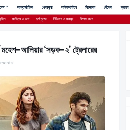
দেশ
আন্তর্জাতিক
খেলাধুলা
লাইফস্টাইল
বিনোদন
হেঁশেল
ভ্রমণ
ুক্তি
সাহিত্য ও কলা
দুর্গাপুজো
চিকিৎসা ও স্বাস্থ্য
বিশেষ রচনা
ড মহেশ-আলিয়ার ‘সড়ক-২’ ট্রেলারের
mments