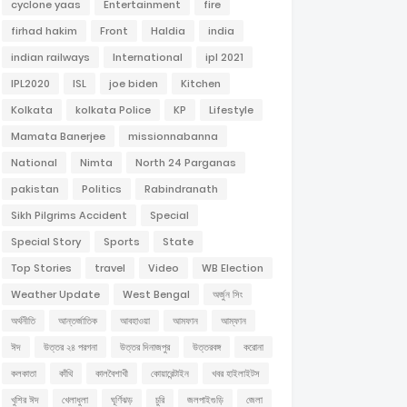
cyclone yaas
Entertainment
fire
firhad hakim
Front
Haldia
india
indian railways
International
ipl 2021
IPL2020
ISL
joe biden
Kitchen
Kolkata
kolkata Police
KP
Lifestyle
Mamata Banerjee
missionnabanna
National
Nimta
North 24 Parganas
pakistan
Politics
Rabindranath
Sikh Pilgrims Accident
Special
Special Story
Sports
State
Top Stories
travel
Video
WB Election
Weather Update
West Bengal
অর্জুন সিং
অর্থনীতি
আন্তর্জাতিক
আবহাওয়া
আমফান
আম্ফান
ঈদ
উত্তর ২৪ পরগনা
উত্তর দিনাজপুর
উত্তরবঙ্গ
করোনা
কলকাতা
কাঁথি
কালবৈশাখী
কোয়ারেন্টাইন
খবর হাইলাইটস
খুশির ঈদ
খেলাধুলা
ঘূর্ণিঝড়
চুরি
জলপাইগুড়ি
জেলা