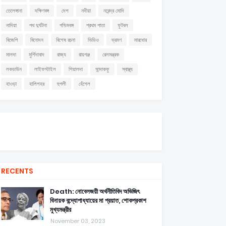
তেলেঙ্গানা
দক্ষিণবঙ্গ
দেশ
নদীয়া
নরেন্দ্র মোদি
নাদিয়া
পথ দুর্ঘটনা
পশ্চিমবঙ্গ
প্রথম পাতা
ফুটবল
বিজেপি
বিনোদন
বিশেষ রচনা
ভিডিও
ভ্রমণ
মারধোর
মালদা
মুর্শিদাবাদ
রাজ্য
রায়গঞ্জ
রেলমন্ত্রক
লকডাউন
লাইফস্টাইল
শিয়ালদা
সান্দাকফু
স্বাস্থ্য
হাওড়া
হালিশহর
হুগলী
হেঁশেল
RECENTS
Death: নোবেলজয়ী অর্থনীতিবিদ অভিজিৎ
বিনায়ক বন্দ্যোপাধ্যায়ের মা প্রয়াত, শোকপ্রকাশ
মুখ্যমন্ত্রীর
November 03, 2023