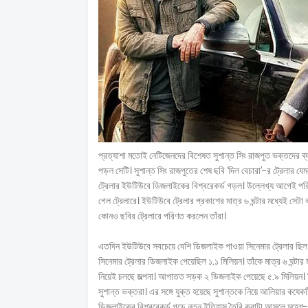
প্রত্যাশা মতোই নেটিজেনদের বিশেষত সুশান্ত সিং রাজপুত ভক্তদের ব
পড়ল সেটি। সুশান্ত সিং রাজপুতের শেষ ছবি ‘দিল বেচারা’-র ট্রেলার
ট্রেলার ইউটিউবে ডিজলাইকের বিশ্বরেকর্ড গড়ল। উল্লেখ্য আগেই প
গেল ট্রেলারে। ইউটিউবে ট্রেলার প্রকাশের মাত্র ৬ ঘন্টার মধ্যেই সে
কোনও ছবির ট্রেলারে পরিণত করলেন তাঁরা।
এতদিন ইউটিউবে সবচেয়ে বেশি ডিজলাইক পাওয়া সিনেমার ট্রেলার ছিল হল
সিনেমার ট্রেলার ডিজলাইক পেয়েছিল ১.১ মিলিয়ন। তাঁকে মাত্র ৬ ঘন্টা
নিয়েই চলছে জল্পনা। আপাতত সড়ক ২ ডিজলাইক পেয়েছে ৫.৯ মিলিয়ন। রিয়া
সুশান্ত ভক্তরা। এর সঙ্গে যুক্ত হয়েছে সুশান্তকে নিয়ে আলিয়ার কযেক
ডিজলাইকের বিশ্বরেকর্ড গড়ে নতুন ইতিহাস তৈরি করাটা আসলে মহেশ