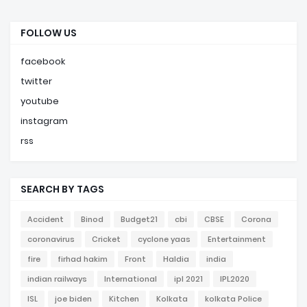
FOLLOW US
facebook
twitter
youtube
instagram
rss
SEARCH BY TAGS
Accident
Binod
Budget21
cbi
CBSE
Corona
coronavirus
Cricket
cyclone yaas
Entertainment
fire
firhad hakim
Front
Haldia
india
indian railways
International
ipl 2021
IPL2020
ISL
joe biden
Kitchen
Kolkata
kolkata Police