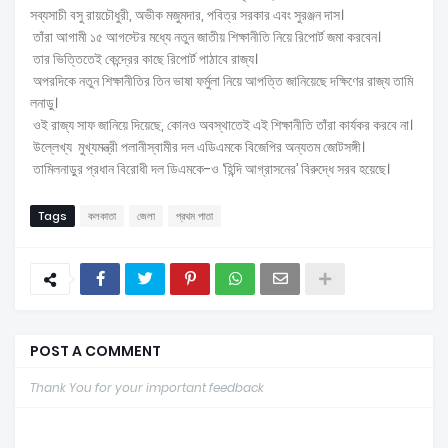
সব্যসাচী বসু রায়চৌধুরী, অভীক মজুমদার, পবিত্র সরকার এবং সুরঞ্জন দাস।
তাঁরা আগামী ১৫ আগস্টের মধ্যে নতুন জাতীয় শিক্ষানীতি নিয়ে রিপোর্ট জমা করবেন।
তার ভিত্তিতেই কেন্দ্রের কাছে রিপোর্ট পাঠাবে রাজ্য।
অপরদিকে নতুন শিক্ষানীতির তিন ভাষা ফর্মুলা নিয়ে আপত্তি জানিয়েছে দক্ষিণের রাজ্য তামি
লনাড়ু।
ওই রাজ্য সাফ জানিয়ে দিয়েছে, কোনও অবস্থাতেই এই শিক্ষানীতি তাঁরা কার্যকর করবে না।
উল্লেখ্য মুখ্যমন্ত্রী পলানীস্বামীর দল এডিএমকে বিজেপির অন্যতম জোটসঙ্গী।
তামিলনাড়ুর প্রধান বিরোধী দল ডিএমকে-ও ‘হিন্দি আগ্রাসনের’ বিরুদ্ধে সরব হয়েছে।
Tags
কলকাতা
জেলা
প্রথম পাতা
POST A COMMENT
Thank You for your important feedback