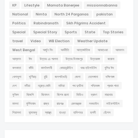
KP
Lifestyle
Mamata Banerjee
missionnabanna
National
Nimta
North 24 Parganas
pakistan
Politics
Rabindranath
Sikh Pilgrims Accident
Special
Special Story
Sports
State
Top Stories
travel
Video
WB Election
Weather Update
West Bengal
অর্জুন সিং
অর্থনীতি
আন্তর্জাতিক
আবহাওয়া
আমফান
আম্ফান
ঈদ
উত্তর ২৪ পরগনা
উত্তর দিনাজপুর
উত্তরবঙ্গ
করোনা
কলকাতা
কাঁথি
কালবৈশাখী
কোয়ারেন্টাইন
খবর হাইলাইটস
খুশির ঈদ
খেলাধুলা
ঘূর্ণিঝড়
চুরি
জলপাইগুড়ি
জেলা
তেলেঙ্গানা
দক্ষিণবঙ্গ
দেশ
নদীয়া
নরেন্দ্র মোদি
নাদিয়া
পথ দুর্ঘটনা
পশ্চিমবঙ্গ
প্রথম পাতা
ফুটবল
বিজেপি
বিনোদন
বিশেষ রচনা
ভিডিও
ভ্রমণ
মারধোর
মালদা
মুর্শিদাবাদ
রাজ্য
রায়গঞ্জ
রেলমন্ত্রক
লকডাউন
লাইফস্টাইল
শিয়ালদা
সান্দাকফু
স্বাস্থ্য
হাওড়া
হালিশহর
হুগলী
হেঁশেল