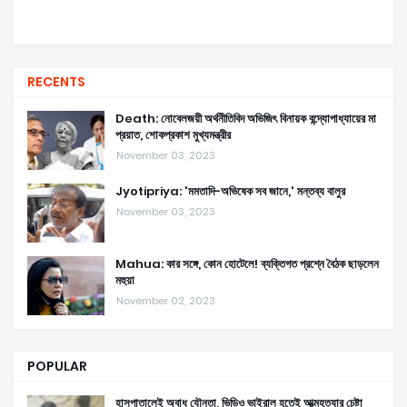
RECENTS
Death: নোবেলজয়ী অর্থনীতিবিদ অভিজিৎ বিনায়ক বন্দ্যোপাধ্যায়ের মা
প্রয়াত, শোকপ্রকাশ মুখ্যমন্ত্রীর
November 03, 2023
Jyotipriya: 'মমতাদি-অভিষেক সব জানে,' মন্তব্য বালুর
November 03, 2023
Mahua: কার সঙ্গে, কোন হোটেলে! ব্যক্তিগত প্রশ্নে বৈঠক ছাড়লেন
মহুয়া
November 02, 2023
POPULAR
হাসপাতালেই অবাধ যৌনতা, ভিডিও ভাইরাল হতেই আত্মহত্যার চেষ্টা