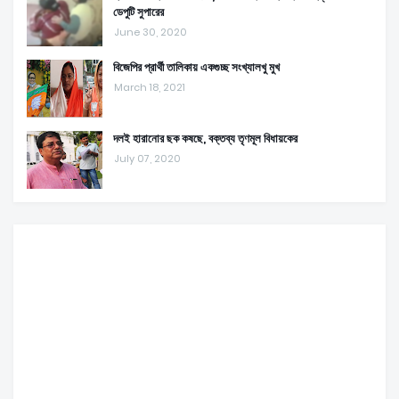
ডেপুটি সুপারের
June 30, 2020
বিজেপির প্রার্থী তালিকায় একগুচ্ছ সংখ্যালখু মুখ
March 18, 2021
দলই হারানোর ছক কষছে, বক্তব্য তৃণমূল বিধায়কের
July 07, 2020