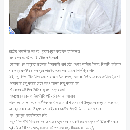
জাতীয় শিক্ষানীতি আগেই প্রত্যাখ্যান করেছিল তামিলনাড়ু।
এবার প্রায় সেই পথেই হাঁটল পশ্চিমবঙ্গ।
সোমবার এক অনুষ্ঠানে রাজ্যের শিক্ষামন্ত্রী পার্থ চট্টোপাধ্যায় জানিয়ে দিলেন, বিষয়টি পর্যালোচ
নার জন্য একটি ছয় সদস্যের কমিটিও গঠন করা হয়েছে। পার্থবাবুর দাবি,
‘এই নতুন শিক্ষানীতি নিয়ে আমাদের আপত্তি রয়েছে। আমরা লিখিত আকারে জানিয়েছিলাম।
শিক্ষানীতি চালু করতে গেলে আগে অনেক কিছু করতে হবে।
পাঁচবছরে এই শিক্ষানীতি চালু করা সম্ভব নয়।
পড়াশোনার কোনও নিয়মনীতি পরিবর্তন হল না, আলাপ-
আলোচনা হল না অথচ নির্দেশিকা জারি হয়ে গেল। পরিকাঠামো উন্নয়নের জন্য যে খরচ হবে,
তা বহন করবে কারা? হঠাৎ করে এইভাবে জাতীয় শিক্ষানীতি চালু করা যায় না।
সব প্রশ্নের সহজ উত্তর চাই’।
নতুন শিক্ষানীতি নিয়ে মতামত জানতে রাজ্য সরকার একটি ছয় সদস্যের কমিটিও গঠন করে
ছে। এই কমিটিতে রয়েছেন সাংসদ সৌগত রায় সহ নৃসিংহপ্রসাদ ভাদুড়ি,