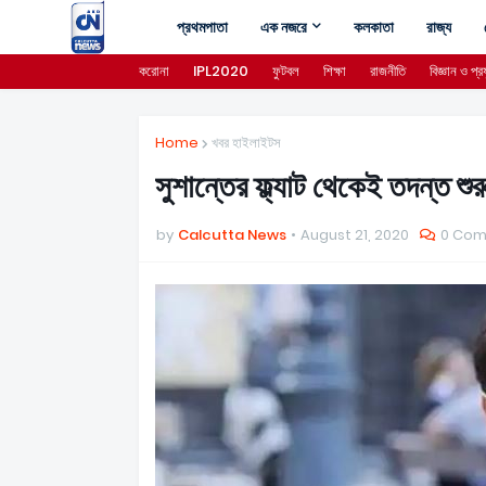
প্রথমপাতা
এক নজরে
কলকাতা
রাজ্য
করোনা
IPL2020
ফুটবল
শিক্ষা
রাজনীতি
বিজ্ঞান ও প্রয
Home
খবর হাইলাইটস
সুশান্তের ফ্ল্যাট থেকেই তদন্ত শ
by
Calcutta News
August 21, 2020
0 Co