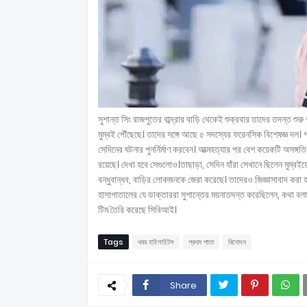
সুশান্ত সিং রাজপুতের বাব্দ্রার বাড়ি থেকেই শুক্রবার তাদের তদন্ত শু
মুম্বই পৌঁছেছে। তাদের সঙ্গে আছে ৫ সদস্যের ফরেনসিক বিশেষজ্ঞ দল। গত
সেদিনের ঘটনার পুনর্নির্মাণ করবেন। আত্মহত্যার পর বেশ কয়েকটি অসঙ্গতি ধ
রয়েছে। দেখা হবে সেগুলোও।তাছাড়া, সেদিন যাঁরা সেখানে ছিলেন মুম্বই
বন্ধুবান্ধব, বাড়ির লোকজনকে জেরা করেছে। তাদেরও জিজ্ঞাসাবাদ করা
হাসাপাতালের যে ডাক্তাররা সুশান্তের ময়নাতদন্ত করেছিলেন, কথা বলা হ
টিম তৈরি করেছে সিবিআই।
Tags
খবর হাইলাইটস
প্রথম পাতা
বিনোদন
Share