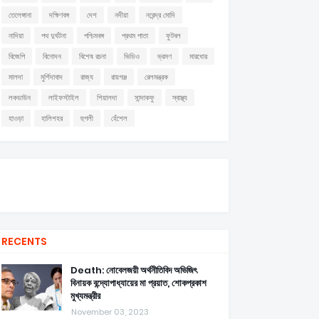
তেলেঙ্গানা
দক্ষিণবঙ্গ
দেশ
নদীয়া
নরেন্দ্র মোদি
নাদিয়া
পথ দুর্ঘটনা
পশ্চিমবঙ্গ
প্রথম পাতা
ফুটবল
বিজেপি
বিনোদন
বিশেষ রচনা
ভিডিও
ভ্রমণ
মারধোর
মালদা
মুর্শিদাবাদ
রাজ্য
রায়গঞ্জ
রেলমন্ত্রক
লকডাউন
লাইফস্টাইল
শিয়ালদা
সান্দাকফু
স্বাস্থ্য
হাওড়া
হালিশহর
হুগলী
হেঁশেল
RECENTS
Death: নোবেলজয়ী অর্থনীতিবিদ অভিজিৎ
বিনায়ক বন্দ্যোপাধ্যায়ের মা প্রয়াত, শোকপ্রকাশ
মুখ্যমন্ত্রীর
November 03, 2023