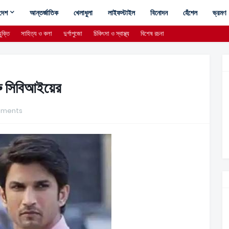
দেশ
আন্তর্জাতিক
খেলাধুলা
লাইফস্টাইল
বিনোদন
হেঁশেল
ভ্রমণ
ুক্তি
সাহিত্য ও কলা
দুর্গাপুজো
চিকিৎসা ও স্বাস্থ্য
বিশেষ রচনা
ুরু সিবিআইয়ের
mments