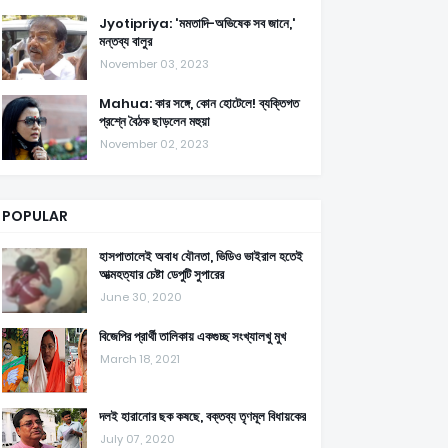
Jyotipriya: 'মমতাদি-অভিষেক সব জানে,'
মন্তব্য বালুর
November 03, 2023
Mahua: কার সঙ্গে, কোন হোটেলে! ব্যক্তিগত
প্রশ্নে বৈঠক ছাড়লেন মহুয়া
November 02, 2023
POPULAR
হাসপাতালেই অবাধ যৌনতা, ভিডিও ভাইরাল হতেই
আত্মহত্যার চেষ্টা ডেপুটি সুপারের
June 30, 2020
বিজেপির প্রার্থী তালিকায় একগুচ্ছ সংখ্যালখু মুখ
March 18, 2021
দলই হারানোর ছক কষছে, বক্তব্য তৃণমূল বিধায়কের
July 07, 2020