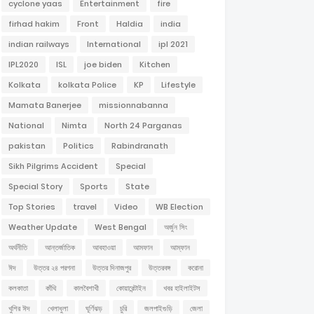
cyclone yaas
Entertainment
fire
firhad hakim
Front
Haldia
india
indian railways
International
ipl 2021
IPL2020
ISL
joe biden
Kitchen
Kolkata
kolkata Police
KP
Lifestyle
Mamata Banerjee
missionnabanna
National
Nimta
North 24 Parganas
pakistan
Politics
Rabindranath
Sikh Pilgrims Accident
Special
Special Story
Sports
State
Top Stories
travel
Video
WB Election
Weather Update
West Bengal
অর্জুন সিং
অর্থনীতি
আন্তর্জাতিক
আবহাওয়া
আমফান
আম্ফান
ঈদ
উত্তর ২৪ পরগনা
উত্তর দিনাজপুর
উত্তরবঙ্গ
করোনা
কলকাতা
কাঁথি
কালবৈশাখী
কোয়ারেন্টাইন
খবর হাইলাইটস
খুশির ঈদ
খেলাধুলা
ঘূর্ণিঝড়
চুরি
জলপাইগুড়ি
জেলা