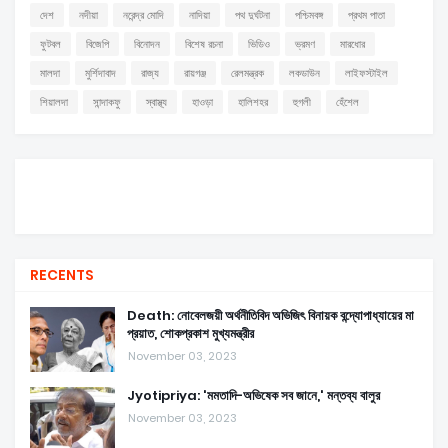
দেশ
নদীয়া
নরেন্দ্র মোদি
নাদিয়া
পথ দুর্ঘটনা
পশ্চিমবঙ্গ
প্রথম পাতা
ফুটবল
বিজেপি
বিনোদন
বিশেষ রচনা
ভিডিও
ভ্রমণ
মারধোর
মালদা
মুর্শিদাবাদ
রাজ্য
রায়গঞ্জ
রেলমন্ত্রক
লকডাউন
লাইফস্টাইল
শিয়ালদা
সান্দাকফু
স্বাস্থ্য
হাওড়া
হালিশহর
হুগলী
হেঁশেল
RECENTS
Death: নোবেলজয়ী অর্থনীতিবিদ অভিজিৎ বিনায়ক বন্দ্যোপাধ্যায়ের মা
প্রয়াত, শোকপ্রকাশ মুখ্যমন্ত্রীর
November 03, 2023
Jyotipriya: 'মমতাদি-অভিষেক সব জানে,' মন্তব্য বালুর
November 03, 2023