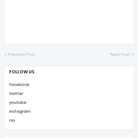
Previous Post
Next Post
FOLLOW US
facebook
twitter
youtube
instagram
rss