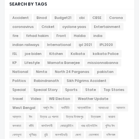
SEARCH BY TAGS
Accident
Binod
Budget21
cbi
CBSE
Corona
coronavirus
Cricket
cyclone yaas
Entertainment
fire
firhad hakim
Front
Haldia
india
indian railways
International
ipl 2021
IPL2020
ISL
joe biden
Kitchen
Kolkata
kolkata Police
KP
Lifestyle
Mamata Banerjee
missionnabanna
National
Nimta
North 24 Parganas
pakistan
Politics
Rabindranath
Sikh Pilgrims Accident
Special
Special Story
Sports
State
Top Stories
travel
Video
WB Election
Weather Update
West Bengal
অর্জুন সিং
অর্থনীতি
আন্তর্জাতিক
আবহাওয়া
আমফান
আম্ফান
ঈদ
উত্তর ২৪ পরগনা
উত্তর দিনাজপুর
উত্তরবঙ্গ
করোনা
কলকাতা
কাঁথি
কালবৈশাখী
কোয়ারেন্টাইন
খবর হাইলাইটস
খুশির ঈদ
খেলাধুলা
ঘূর্ণিঝড়
চুরি
জলপাইগুড়ি
জেলা
তেলেঙ্গানা
দক্ষিণবঙ্গ