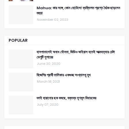
Mahua: কার সঙ্গে, কোন হোটেলে! ব্যক্তিগত প্রশ্নে বৈঠক ছাড়লেন
মহুয়া
November 02, 2023
POPULAR
হাসপাতালেই অবাধ যৌনতা, ভিডিও ভাইরাল হতেই আত্মহত্যার চেষ্টা
ডেপুটি সুপারের
June 30, 2020
বিজেপির প্রার্থী তালিকায় একগুচ্ছ সংখ্যালখু মুখ
March 18, 2021
দলই হারানোর ছক কষছে, বক্তব্য তৃণমূল বিধায়কের
July 07, 2020