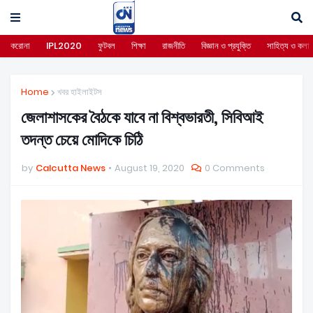
করোনা
IPL2020
ফুটবল
শিক্ষা
রাজনীতি
বিজ্ঞান ও প্রযুক্তি
সাহিত্য ও কলা
Home
খবর হাইলাইটস
জেলাশাসকের বৈঠকে যাবে না বিশ্বভারতী, সিবিআই
তদন্ত চেয়ে মোদিকে চিঠি
by
Calcutta News
August 19, 2020
0 Comments