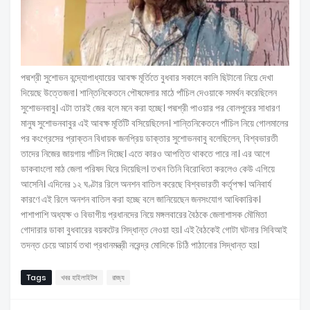
পদ্মশ্রী সুশোভন বন্দ্যোপাধ্যায়ের আবক্ষ মূর্তিতে বুধবার সকালে কালি ছিটানো নিয়ে দেখা
দিয়েছে উত্তেজনা। শান্তিনিকেতনে পৌষমেলার মাঠে পাঁচিল দেওয়াকে সমর্থন করেছিলেন
সুশোভনবাবু। এটা তারই জের বলে মনে করা হচ্ছে। পদ্মশ্রী পাওয়ার পর বোলপুরের সাধারণ
মানুষ সুশোভনবাবুর এই আবক্ষ মূর্তিটি বসিয়েছিলেন। শান্তিনিকেতনে পাঁচিল নিয়ে গোলমালের
পর কংগ্রেসের প্রাক্তন বিধায়ক জনপ্রিয় ডাক্তার সুশোভনবাবু বলেছিলেন, বিশ্বভারতী
তাদের নিজের জায়গায় পাঁচিল দিচ্ছে। এতে কারও আপত্তি থাকতে পারে না। এর আগে
ডাকবাংলো মাঠ জেলা পরিষদ ঘিরে দিয়েছিল। তখন তিনি বিরোধিতা করলেও কেউ এগিয়ে
আসেনি। এদিনের ১২ ঘণ্টার রিলে অনশন বাতিল করেছে বিশ্বভারতী কর্তৃপক্ষ। অনিবার্য
কারণে এই রিলে অনশন বাতিল করা হচ্ছে বলে জানিয়েছেন জনসংযোগ আধিকারিক।
পাশাপাশি অধ্যক্ষ ও বিভাগীয় প্রধানদের নিয়ে মঙ্গলবারের বৈঠকে জেলাশাসক মৌমিতা
গোদারার ডাকা বুধবারের বয়কটের সিদ্ধান্ত নেওয়া হয়। এই বৈঠকেই গোটা ঘটনার সিবিআই
তদন্ত চেয়ে আচার্য তথা প্রধানমন্ত্রী নরেন্দ্র মোদিকে চিঠি পাঠানোর সিদ্ধান্ত হয়।
Tags
খবর হাইলাইটস
রাজ্য