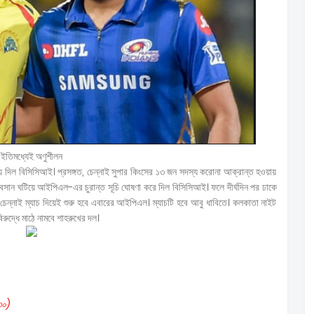
 ইতিমধ্যেই অণুশীলন
ে দিল বিসিসিআই। প্রসঙ্গত, চেন্নাই সুপার কিংসের ১৩ জন সদস্য করোনা আক্রান্ত হওয়ায়
সান ঘটিয়ে আইপিএল-এর চুরান্ত সূচি ঘোষণা করে দিল বিসিসিআই। ফলে দীর্ঘদিন পর ঢাকে
েন্নাই ম্যাচ দিয়েই শুরু হবে এবারের আইপিএল। ম্যাচটি হবে আবু ধাবিতে। কলকাতা নাইট
 বিরুদ্ধে মাঠে নামবে শাহরুখের দল।
৩০)