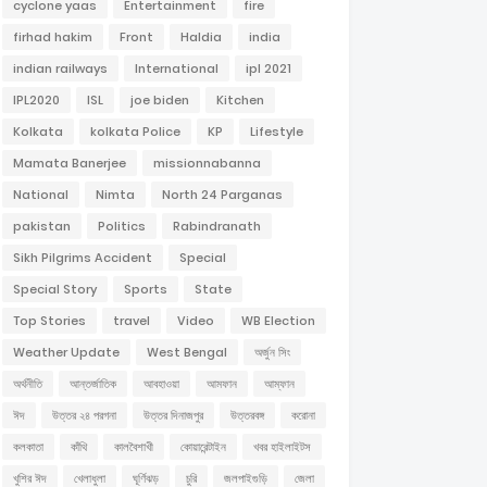
cyclone yaas
Entertainment
fire
firhad hakim
Front
Haldia
india
indian railways
International
ipl 2021
IPL2020
ISL
joe biden
Kitchen
Kolkata
kolkata Police
KP
Lifestyle
Mamata Banerjee
missionnabanna
National
Nimta
North 24 Parganas
pakistan
Politics
Rabindranath
Sikh Pilgrims Accident
Special
Special Story
Sports
State
Top Stories
travel
Video
WB Election
Weather Update
West Bengal
অর্জুন সিং
অর্থনীতি
আন্তর্জাতিক
আবহাওয়া
আমফান
আম্ফান
ঈদ
উত্তর ২৪ পরগনা
উত্তর দিনাজপুর
উত্তরবঙ্গ
করোনা
কলকাতা
কাঁথি
কালবৈশাখী
কোয়ারেন্টাইন
খবর হাইলাইটস
খুশির ঈদ
খেলাধুলা
ঘূর্ণিঝড়
চুরি
জলপাইগুড়ি
জেলা