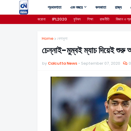
প্রথমপাতা
এক নজরে
কলকাতা
রাজ্য
করোনা
IPL2020
ফুটবল
শিক্ষা
রাজনীতি
বিজ্ঞান ও প্রয
Home
খেলাধুলা
চেন্নাই-মুম্বই ম্যাচ দিয়েই শুরু
by
Calcutta News
September 07, 2020