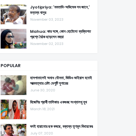
Jyotipriya: 'মমতাদি-অভিষেক সব জানে,'
মন্তব্য বালুর
November 03, 2023
Mahua: কার সঙ্গে, কোন হোটেলে! ব্যক্তিগত
প্রশ্নে বৈঠক ছাড়লেন মহুয়া
November 02, 2023
POPULAR
হাসপাতালেই অবাধ যৌনতা, ভিডিও ভাইরাল হতেই
আত্মহত্যার চেষ্টা ডেপুটি সুপারের
June 30, 2020
বিজেপির প্রার্থী তালিকায় একগুচ্ছ সংখ্যালখু মুখ
March 18, 2021
দলই হারানোর ছক কষছে, বক্তব্য তৃণমূল বিধায়কের
July 07, 2020