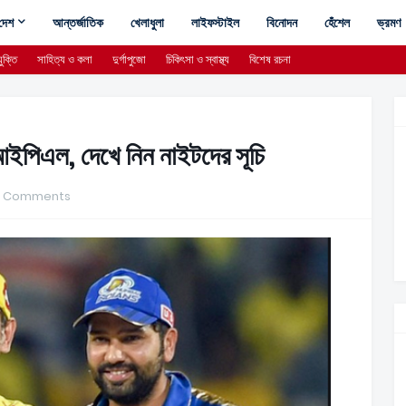
দেশ
আন্তর্জাতিক
খেলাধুলা
লাইফস্টাইল
বিনোদন
হেঁশেল
ভ্রমণ
ুক্তি
সাহিত্য ও কলা
দুর্গাপুজো
চিকিৎসা ও স্বাস্থ্য
বিশেষ রচনা
 আইপিএল, দেখে নিন নাইটদের সূচি
0 Comments