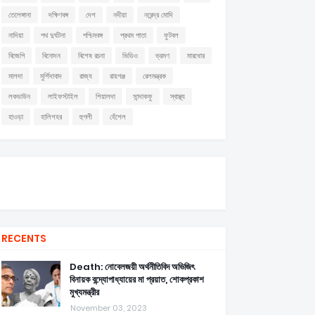
তেলেঙ্গানা
দক্ষিণবঙ্গ
দেশ
নদীয়া
নরেন্দ্র মোদি
নাদিয়া
পথ দুর্ঘটনা
পশ্চিমবঙ্গ
প্রথম পাতা
ফুটবল
বিজেপি
বিনোদন
বিশেষ রচনা
ভিডিও
ভ্রমণ
মারধোর
মালদা
মুর্শিদাবাদ
রাজ্য
রায়গঞ্জ
রেলমন্ত্রক
লকডাউন
লাইফস্টাইল
শিয়ালদা
সান্দাকফু
স্বাস্থ্য
হাওড়া
হালিশহর
হুগলী
হেঁশেল
RECENTS
Death: নোবেলজয়ী অর্থনীতিবিদ অভিজিৎ
বিনায়ক বন্দ্যোপাধ্যায়ের মা প্রয়াত, শোকপ্রকাশ
মুখ্যমন্ত্রীর
November 03, 2023