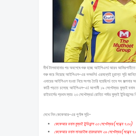
দীর্ঘ টালবাহানার পর অবশেষে শুরু হচ্ছে আইপিএল। আরব আমিরশাহীতে
শুরু করে দিয়েছে আইপিএল-এর দলগুলি। এরমধ্যেই চুরান্ত সূচি জানিয়
এবারের আইপিএল হওয়া নিয়ে সংশয় তৈরি হয়েছিল। তবে সব জল্পনার অব
কাঠি পড়তে চলেছে আইপিএল-এ। আগামী ১৯ সেপ্টেম্বর মুম্বই বনাম চ
রাইডার্সের প্রথম ম্যাচ ২৩ সেপ্টেম্বর। রোহিত শর্মার মুম্বই ইন্ডিয়ান্সের
দেখে নিন কেকেআর-এর পুর্ণাঙ্গ সূচি-
কেকেআর বনাম মুম্বই ইন্ডিয়ান্স ২৩ সেপ্টেম্বর (সন্ধ্যে ৭.৩০)
কেকেআর বনাম সানরাইজ হায়দরাবাদ ২৬ সেপ্টেম্বর (সন্ধ্যে ৭.