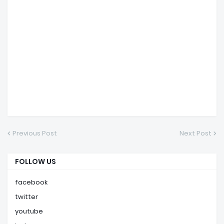
Previous Post
Next Post
FOLLOW US
facebook
twitter
youtube