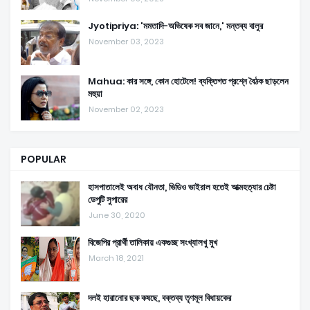
Jyotipriya: 'মমতাদি-অভিষেক সব জানে,' মন্তব্য বালুর
November 03, 2023
Mahua: কার সঙ্গে, কোন হোটেলে! ব্যক্তিগত প্রশ্নে বৈঠক ছাড়লেন
মহুয়া
November 02, 2023
POPULAR
হাসপাতালেই অবাধ যৌনতা, ভিডিও ভাইরাল হতেই আত্মহত্যার চেষ্টা
ডেপুটি সুপারের
June 30, 2020
বিজেপির প্রার্থী তালিকায় একগুচ্ছ সংখ্যালখু মুখ
March 18, 2021
দলই হারানোর ছক কষছে, বক্তব্য তৃণমূল বিধায়কের