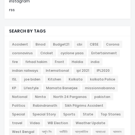
instagram
rss
SEARCH BY TAGS
Accident
Binod
Budget21
cbi
CBSE
Corona
coronavirus
Cricket
cyclone yaas
Entertainment
fire
firhad hakim
Front
Haldia
india
indian railways
International
ipl 2021
IPL2020
ISL
joe biden
Kitchen
Kolkata
kolkata Police
KP
Lifestyle
Mamata Banerjee
missionnabanna
National
Nimta
North 24 Parganas
pakistan
Politics
Rabindranath
Sikh Pilgrims Accident
Special
Special Story
Sports
State
Top Stories
travel
Video
WB Election
Weather Update
West Bengal
অর্জুন সিং
অর্থনীতি
আন্তর্জাতিক
আবহাওয়া
আমফান