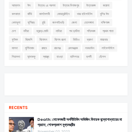
আম্ফান
ঈদ
উত্তর ২৪ পরগনা
উত্তর দিনাজপুর
উত্তরবঙ্গ
করোনা
কলকাতা
কাঁথি
কালবৈশাখী
কোয়ারেন্টাইন
খবর হাইলাইটস
খুশির ঈদ
খেলাধুলা
ঘূর্ণিঝড়
চুরি
জলপাইগুড়ি
জেলা
তেলেঙ্গানা
দক্ষিণবঙ্গ
দেশ
নদীয়া
নরেন্দ্র মোদি
নাদিয়া
পথ দুর্ঘটনা
পশ্চিমবঙ্গ
প্রথম পাতা
ফুটবল
বিজেপি
বিনোদন
বিশেষ রচনা
ভিডিও
ভ্রমণ
মারধোর
মালদা
মুর্শিদাবাদ
রাজ্য
রায়গঞ্জ
রেলমন্ত্রক
লকডাউন
লাইফস্টাইল
শিয়ালদা
সান্দাকফু
স্বাস্থ্য
হাওড়া
হালিশহর
হুগলী
হেঁশেল
RECENTS
Death: নোবেলজয়ী অর্থনীতিবিদ অভিজিৎ বিনায়ক বন্দ্যোপাধ্যায়ের মা
প্রয়াত, শোকপ্রকাশ মুখ্যমন্ত্রীর
November 03, 2023