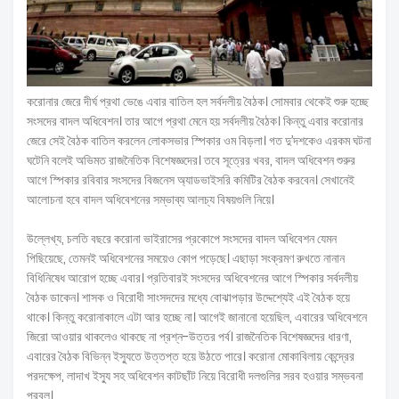
করোনার জেরে দীর্ঘ প্রথা ভেঙে এবার বাতিল হল সর্বদলীয় বৈঠক। সোমবার থেকেই শুরু হচ্ছে
সংসদের বাদল অধিবেশন। তার আগে প্রথা মেনে হয় সর্বদলীয় বৈঠক। কিন্তু এবার করোনার
জেরে সেই বৈঠক বাতিল করলেন লোকসভার স্পিকার ওম বিড়লা। গত দু’দশকেও এরকম ঘটনা
ঘটেনি বলেই অভিমত রাজনৈতিক বিশেষজ্ঞদের। তবে সূত্রের খবর, বাদল অধিবেশন শুরুর
আগে স্পিকার রবিবার সংসদের বিজনেস অ্যাডভাইসরি কমিটির বৈঠক করবেন। সেখানেই
আলোচনা হবে বাদল অধিবেশনের সম্ভাব্য আলচ্য বিষয়গুলি নিয়ে।
উল্লেখ্য, চলতি বছরে করোনা ভাইরাসের প্রকোপে সংসদের বাদল অধিবেশন যেমন
পিছিয়েছে, তেমনই অধিবেশনের সময়েও কোপ পড়েছে। এছাড়া সংক্রমণ রুখতে নানান
বিধিনিষেধ আরোপ হচ্ছে এবার। প্রতিবারই সংসদের অধিবেশনের আগে স্পিকার সর্বদলীয়
বৈঠক ডাকেন। শাসক ও বিরোধী সাংসদদের মধ্যে বোঝাপড়ার উদ্দেশ্যেই এই বৈঠক হয়ে
থাকে। কিন্তু করোনাকালে এটা আর হচ্ছে না। আগেই জানানো হয়েছিল, এবারের অধিবেশনে
জিরো আওয়ার থাকলেও থাকছে না প্রশ্ন-উত্তর পর্ব। রাজনৈতিক বিশেষজ্ঞদের ধারণা,
এবারের বৈঠক বিভিন্ন ইস্যুতে উত্তপ্ত হয়ে উঠতে পারে। করোনা মোকাবিলায় কেন্দ্রের
পরদক্ষেপ, লাদাখ ইস্যু সহ অধিবেশন কাটছাঁট নিয়ে বিরোধী দলগুলির সরব হওয়ার সম্ভবনা
প্রবল।