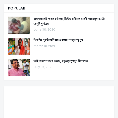
POPULAR
হাসপাতালেই অবাধ যৌনতা, ভিডিও ভাইরাল হতেই আত্মহত্যার চেষ্টা
ডেপুটি সুপারের
June 30, 2020
বিজেপির প্রার্থী তালিকায় একগুচ্ছ সংখ্যালখু মুখ
March 18, 2021
দলই হারানোর ছক কষছে, বক্তব্য তৃণমূল বিধায়কের
July 07, 2020