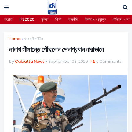
করোনা
IPL2020
ফুটবল
শিক্ষা
রাজনীতি
বিজ্ঞান ও প্রযুক্তি
সাহিত্য ও কলা
Home
খবর হাইলাইটস
লাদাখ সীমান্তে পৌঁছলেন সেনাপ্রধান নারাভানে
by
Calcutta News
September 03, 2020
0 Comments