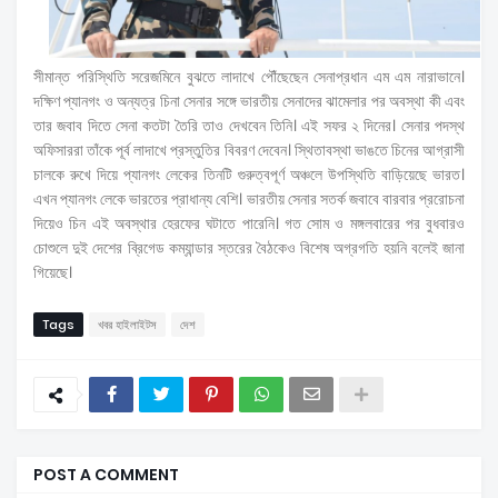
সীমান্ত পরিস্থিতি সরেজমিনে বুঝতে লাদাখে পৌঁছেছেন সেনাপ্রধান এম এম নারাভানে।
দক্ষিণ প্যানগং ও অন্যত্র চিনা সেনার সঙ্গে ভারতীয় সেনাদের ঝামেলার পর অবস্থা কী এবং
তার জবাব দিতে সেনা কতটা তৈরি তাও দেখবেন তিনি। এই সফর ২ দিনের। সেনার পদস্থ
অফিসাররা তাঁকে পূর্ব লাদাখে প্রস্তুতির বিবরণ দেবেন। স্থিতাবস্থা ভাঙতে চিনের আগ্রাসী
চালকে রুখে দিয়ে প্যানগং লেকের তিনটি গুরুত্বপূর্ণ অঞ্চলে উপস্থিতি বাড়িয়েছে ভারত।
এখন প্যানগং লেকে ভারতের প্রাধান্য বেশি। ভারতীয় সেনার সতর্ক জবাবে বারবার প্ররোচনা
দিয়েও চিন এই অবস্থার হেরফের ঘটাতে পারেনি। গত সোম ও মঙ্গলবারের পর বুধবারও
চোশুলে দুই দেশের ব্রিগেড কম্যান্ডার স্তরের বৈঠকেও বিশেষ অগ্রগতি হয়নি বলেই জানা
গিয়েছে।
Tags
খবর হাইলাইটস
দেশ
POST A COMMENT