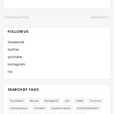
Previous Post
Next Post
FOLLOW US
facebook
twitter
youtube
instagram
rss
SEARCH BY TAGS
Accident
Binod
Budget21
cbi
CBSE
Corona
coronavirus
Cricket
cyclone yaas
Entertainment