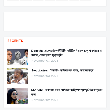
RECENTS
Death: নোবেলজয়ী অর্থনীতিবিদ অভিজিৎ বিনায়ক বন্দ্যোপাধ্যায়ের মা
প্রয়াত, শোকপ্রকাশ মুখ্যমন্ত্রীর
November 03, 2023
Jyotipriya: 'মমতাদি-অভিষেক সব জানে,' মন্তব্য বালুর
November 03, 2023
Mahua: কার সঙ্গে, কোন হোটেলে! ব্যক্তিগত প্রশ্নে বৈঠক ছাড়লেন
মহুয়া
November 02, 2023