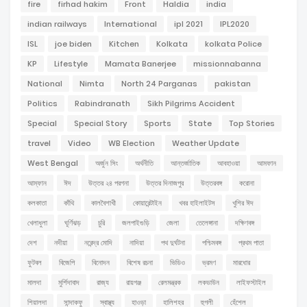
fire
firhad hakim
Front
Haldia
india
indian railways
International
ipl 2021
IPL2020
ISL
joe biden
Kitchen
Kolkata
kolkata Police
KP
Lifestyle
Mamata Banerjee
missionnabanna
National
Nimta
North 24 Parganas
pakistan
Politics
Rabindranath
Sikh Pilgrims Accident
Special
Special Story
Sports
State
Top Stories
travel
Video
WB Election
Weather Update
West Bengal
অর্জুন সিং
অর্থনীতি
আন্তর্জাতিক
আবহাওয়া
আমফান
আম্ফান
ঈদ
উত্তর ২৪ পরগনা
উত্তর দিনাজপুর
উত্তরবঙ্গ
করোনা
কলকাতা
কাঁথি
কালবৈশাখী
কোয়ারেন্টাইন
খবর হাইলাইটস
খুশির ঈদ
খেলাধুলা
ঘূর্ণিঝড়
চুরি
জলপাইগুড়ি
জেলা
তেলেঙ্গানা
দক্ষিণবঙ্গ
দেশ
নদীয়া
নরেন্দ্র মোদি
নাদিয়া
পথ দুর্ঘটনা
পশ্চিমবঙ্গ
প্রথম পাতা
ফুটবল
বিজেপি
বিনোদন
বিশেষ রচনা
ভিডিও
ভ্রমণ
মারধোর
মালদা
মুর্শিদাবাদ
রাজ্য
রায়গঞ্জ
রেলমন্ত্রক
লকডাউন
লাইফস্টাইল
শিয়ালদা
সান্দাকফু
স্বাস্থ্য
হাওড়া
হালিশহর
হুগলী
হেঁশেল