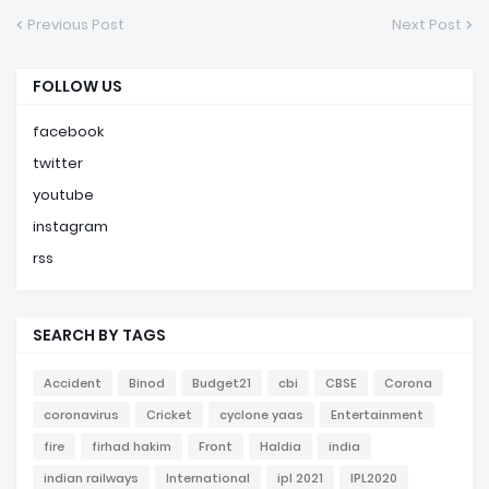
Previous Post
Next Post
FOLLOW US
facebook
twitter
youtube
instagram
rss
SEARCH BY TAGS
Accident
Binod
Budget21
cbi
CBSE
Corona
coronavirus
Cricket
cyclone yaas
Entertainment
fire
firhad hakim
Front
Haldia
india
indian railways
International
ipl 2021
IPL2020