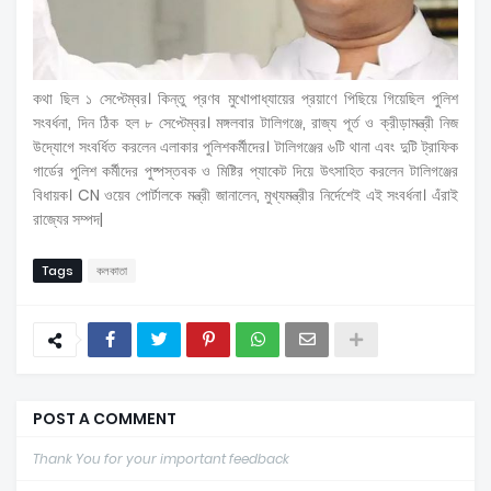
কথা ছিল ১ সেপ্টেম্বর। কিন্তু প্রণব মুখোপাধ্যায়ের প্রয়াণে পিছিয়ে গিয়েছিল পুলিশ
সংবর্ধনা, দিন ঠিক হল ৮ সেপ্টেম্বর। মঙ্গলবার টালিগঞ্জে, রাজ্য পূর্ত ও ক্রীড়ামন্ত্রী নিজ
উদ্যোগে সংবর্ধিত করলেন এলাকার পুলিশকর্মীদের। টালিগঞ্জের ৬টি থানা এবং দুটি ট্রাফিক
গার্ডের পুলিশ কর্মীদের পুষ্পস্তবক ও মিষ্টির প্যাকেট দিয়ে উৎসাহিত করলেন টালিগঞ্জের
বিধায়ক। CN ওয়েব পোর্টালকে মন্ত্রী জানালেন, মুখ্যমন্ত্রীর নির্দেশেই এই সংবর্ধনা। এঁরাই
রাজ্যের সম্পদ|
Tags
কলকাতা
POST A COMMENT
Thank You for your important feedback