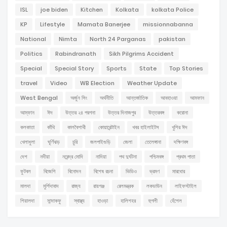
ISL
joe biden
Kitchen
Kolkata
kolkata Police
KP
Lifestyle
Mamata Banerjee
missionnabanna
National
Nimta
North 24 Parganas
pakistan
Politics
Rabindranath
Sikh Pilgrims Accident
Special
Special Story
Sports
State
Top Stories
travel
Video
WB Election
Weather Update
West Bengal
অর্জুন সিং
অর্থনীতি
আন্তর্জাতিক
আবহাওয়া
আমফান
আম্ফান
ঈদ
উত্তর ২৪ পরগনা
উত্তর দিনাজপুর
উত্তরবঙ্গ
করোনা
কলকাতা
কাঁথি
কালবৈশাখী
কোয়ারেন্টাইন
খবর হাইলাইটস
খুশির ঈদ
খেলাধুলা
ঘূর্ণিঝড়
চুরি
জলপাইগুড়ি
জেলা
তেলেঙ্গানা
দক্ষিণবঙ্গ
দেশ
নদীয়া
নরেন্দ্র মোদি
নাদিয়া
পথ দুর্ঘটনা
পশ্চিমবঙ্গ
প্রথম পাতা
ফুটবল
বিজেপি
বিনোদন
বিশেষ রচনা
ভিডিও
ভ্রমণ
মারধোর
মালদা
মুর্শিদাবাদ
রাজ্য
রায়গঞ্জ
রেলমন্ত্রক
লকডাউন
লাইফস্টাইল
শিয়ালদা
সান্দাকফু
স্বাস্থ্য
হাওড়া
হালিশহর
হুগলী
হেঁশেল