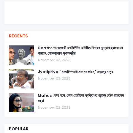
RECENTS
Death: নোবেলজয়ী অর্থনীতিবিদ অভিজিৎ বিনায়ক বন্দ্যোপাধ্যায়ের মা
প্রয়াত, শোকপ্রকাশ মুখ্যমন্ত্রীর
November 03, 2023
Jyotipriya: 'মমতাদি-অভিষেক সব জানে,' মন্তব্য বালুর
November 03, 2023
Mahua: কার সঙ্গে, কোন হোটেলে! ব্যক্তিগত প্রশ্নে বৈঠক ছাড়লেন
মহুয়া
November 02, 2023
POPULAR