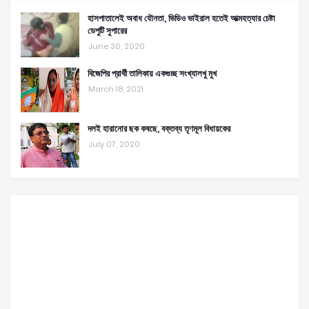
হাসপাতালেই অবাধ যৌনতা, ভিডিও ভাইরাল হতেই আত্মহত্যার চেষ্টা
ডেপুটি সুপারের
June 30, 2020
বিজেপির প্রার্থী তালিকায় একগুচ্ছ সংখ্যালখু মুখ
March 18, 2021
দলই হারানোর ছক কষছে, বক্তব্য তৃণমূল বিধায়কের
July 07, 2020