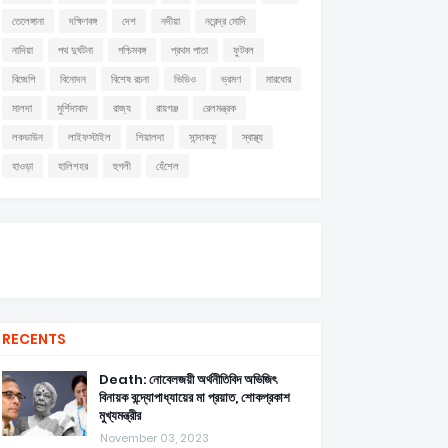
তেলেঙ্গানা
দক্ষিণবঙ্গ
দেশ
নদীয়া
নরেন্দ্র মোদি
নাদিয়া
পথ দুর্ঘটনা
পশ্চিমবঙ্গ
প্রথম পাতা
ফুটবল
বিজেপি
বিনোদন
বিশেষ রচনা
ভিডিও
ভ্রমণ
মারধোর
মালদা
মুর্শিদাবাদ
রাজ্য
রায়গঞ্জ
রেলমন্ত্রক
লকডাউন
লাইফস্টাইল
শিয়ালদা
সান্দাকফু
স্বাস্থ্য
হাওড়া
হালিশহর
হুগলী
হেঁশেল
RECENTS
Death: নোবেলজয়ী অর্থনীতিবিদ অভিজিৎ
বিনায়ক বন্দ্যোপাধ্যায়ের মা প্রয়াত, শোকপ্রকাশ
মুখ্যমন্ত্রীর
November 03, 2023