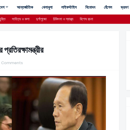
দেশ
আন্তর্জাতিক
খেলাধুলা
লাইফস্টাইল
বিনোদন
হেঁশেল
ভ্রমণ
ুক্তি
সাহিত্য ও কলা
দুর্গাপুজো
চিকিৎসা ও স্বাস্থ্য
বিশেষ রচনা
প্রতিরক্ষামন্ত্রীর
0 Comments