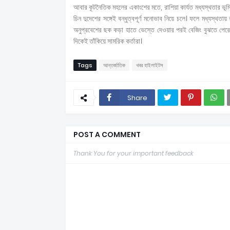
আবার কূটনৈতিক মহলের একাংশের মতে, রাশিয়া কার্যত মধ্যস্থতার ভূমি
চিন দুদেশের সঙ্গেই বন্ধুত্বপূর্ণ মনোভাব নিয়ে চলে। ফলে মধ্যস্থ
অনুপ্রবেশের ছক কড়া হাতে ভেস্তে দেওয়ার পরই বেজিং বুঝতে পেরে
দিকেই তাঁকিয়ে সামরিক কর্তারা।
Tags
আন্তর্জাতিক
খবর হাইলাইটস
Share
POST A COMMENT
Thank You for your important feedback