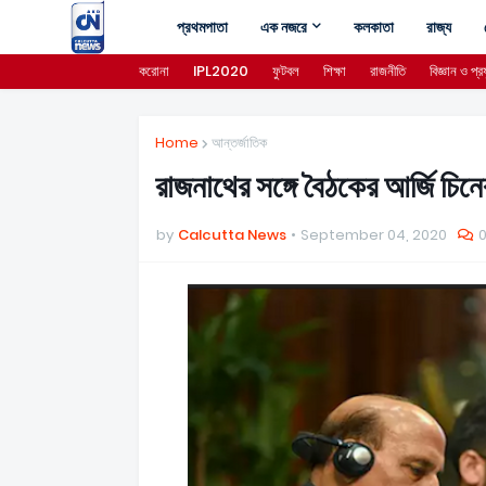
প্রথমপাতা
এক নজরে
কলকাতা
রাজ্য
করোনা
IPL2020
ফুটবল
শিক্ষা
রাজনীতি
বিজ্ঞান ও প্রয
Home
আন্তর্জাতিক
রাজনাথের সঙ্গে বৈঠকের আর্জি চিনের 
by
Calcutta News
September 04, 2020