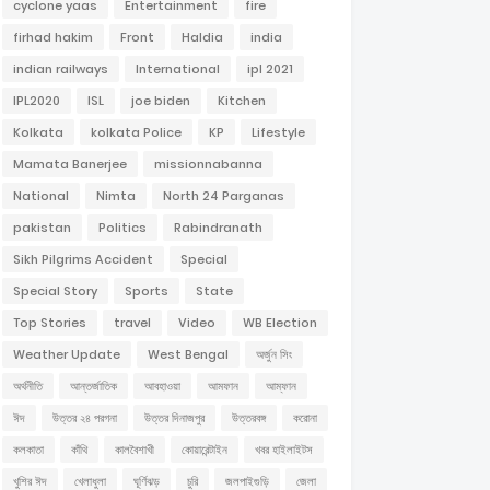
cyclone yaas
Entertainment
fire
firhad hakim
Front
Haldia
india
indian railways
International
ipl 2021
IPL2020
ISL
joe biden
Kitchen
Kolkata
kolkata Police
KP
Lifestyle
Mamata Banerjee
missionnabanna
National
Nimta
North 24 Parganas
pakistan
Politics
Rabindranath
Sikh Pilgrims Accident
Special
Special Story
Sports
State
Top Stories
travel
Video
WB Election
Weather Update
West Bengal
অর্জুন সিং
অর্থনীতি
আন্তর্জাতিক
আবহাওয়া
আমফান
আম্ফান
ঈদ
উত্তর ২৪ পরগনা
উত্তর দিনাজপুর
উত্তরবঙ্গ
করোনা
কলকাতা
কাঁথি
কালবৈশাখী
কোয়ারেন্টাইন
খবর হাইলাইটস
খুশির ঈদ
খেলাধুলা
ঘূর্ণিঝড়
চুরি
জলপাইগুড়ি
জেলা