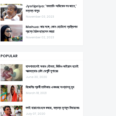
Jyotipriya: 'মমতাদি-অভিষেক সব জানে,'
মন্তব্য বালুর
November 03, 2023
Mahua: কার সঙ্গে, কোন হোটেলে! ব্যক্তিগত
প্রশ্নে বৈঠক ছাড়লেন মহুয়া
November 02, 2023
POPULAR
হাসপাতালেই অবাধ যৌনতা, ভিডিও ভাইরাল হতেই
আত্মহত্যার চেষ্টা ডেপুটি সুপারের
June 30, 2020
বিজেপির প্রার্থী তালিকায় একগুচ্ছ সংখ্যালখু মুখ
March 18, 2021
দলই হারানোর ছক কষছে, বক্তব্য তৃণমূল বিধায়কের
July 07, 2020