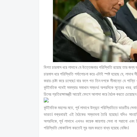
বিগত চারমাস ধরে লাদাখে যে উত্তেজনার পরিস্থিতি রয়েছে তার জন্য 
চারমাস ধরে পরিস্থিতি পর্যালোচনা করে এটাই স্পষ্ট হয়েছে যে, লাদাখ 
করার চেষ্টা করে চলেছে। যার ফলে গত তিন দশকে সীমান্তে যে শান্তি ও
কূটনৈতিক পথেই সমস্যার সমাধান সম্ভব। অপরদিকে সূত্রের খবর, রাশিয়ায়
চিনের প্রতিরক্ষামন্ত্রী আয়েই ফেংগে আলাদা করে বৈঠক করতে চেয়েছেন
কূটনৈতিক মহলের মতে, পূর্ব লাদাখে উদ্ভূত পরিস্থিতিতে ভারতীয় সেনার 
ভারত। শুক্রবারই এই বৈঠকের সম্ভাবনা তৈরি হয়েছে। যদিও সাংহাই রা
অপরদিকে, পূর্ব লাদাখে এখনও কয়েক জায়গায় সেনা না সরানো এবং চিন
পরিস্থিতি মোকাবিলা করতেই সুর নরম করতে বাধ্য হয়েছে বেজিং।