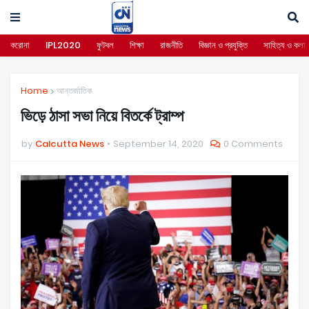
করোনা
IPL2020
ফুটবল
শিক্ষা
রাজনীতি
বিজ্ঞান ও প্রযুক্তি
সাহিত্য ও কলা
Home
আন্তর্জাতিক
ভিড়ে ঠাসা সভা নিয়ে বিতর্কে ট্রাম্প
by
Calcutta News
September 14, 2020
0 Comments