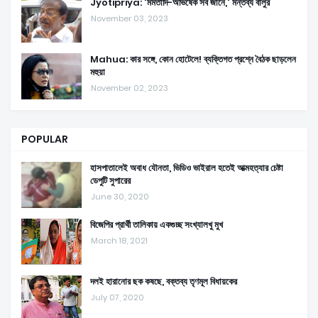
Jyotipriya: 'মমতাদি-অভিষেক সব জানে,' মন্তব্য বালুর
November 03, 2023
Mahua: কার সঙ্গে, কোন হোটেলে! ব্যক্তিগত প্রশ্নে বৈঠক ছাড়লেন
মহুয়া
November 02, 2023
POPULAR
হাসপাতালেই অবাধ যৌনতা, ভিডিও ভাইরাল হতেই আত্মহত্যার চেষ্টা
ডেপুটি সুপারের
June 30, 2020
বিজেপির প্রার্থী তালিকায় একগুচ্ছ সংখ্যালখু মুখ
March 18, 2021
দলই হারানোর ছক কষছে, বক্তব্য তৃণমূল বিধায়কের
July 07, 2020