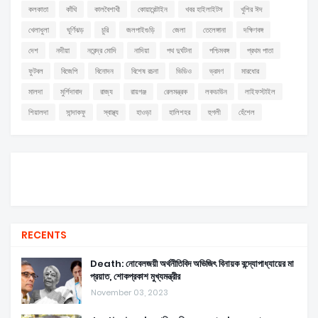
কলকাতা
কাঁথি
কালবৈশাখী
কোয়ারেন্টাইন
খবর হাইলাইটস
খুশির ঈদ
খেলাধুলা
ঘূর্ণিঝড়
চুরি
জলপাইগুড়ি
জেলা
তেলেঙ্গানা
দক্ষিণবঙ্গ
দেশ
নদীয়া
নরেন্দ্র মোদি
নাদিয়া
পথ দুর্ঘটনা
পশ্চিমবঙ্গ
প্রথম পাতা
ফুটবল
বিজেপি
বিনোদন
বিশেষ রচনা
ভিডিও
ভ্রমণ
মারধোর
মালদা
মুর্শিদাবাদ
রাজ্য
রায়গঞ্জ
রেলমন্ত্রক
লকডাউন
লাইফস্টাইল
শিয়ালদা
সান্দাকফু
স্বাস্থ্য
হাওড়া
হালিশহর
হুগলী
হেঁশেল
RECENTS
Death: নোবেলজয়ী অর্থনীতিবিদ অভিজিৎ বিনায়ক বন্দ্যোপাধ্যায়ের মা
প্রয়াত, শোকপ্রকাশ মুখ্যমন্ত্রীর
November 03, 2023