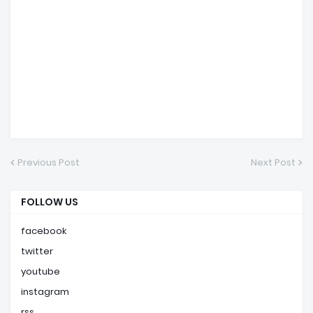
Previous Post
Next Post
FOLLOW US
facebook
twitter
youtube
instagram
rss