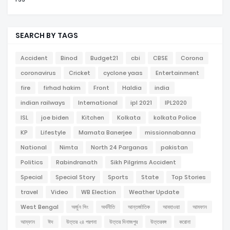
SEARCH BY TAGS
Accident
Binod
Budget21
cbi
CBSE
Corona
coronavirus
Cricket
cyclone yaas
Entertainment
fire
firhad hakim
Front
Haldia
india
indian railways
International
ipl 2021
IPL2020
ISL
joe biden
Kitchen
Kolkata
kolkata Police
KP
Lifestyle
Mamata Banerjee
missionnabanna
National
Nimta
North 24 Parganas
pakistan
Politics
Rabindranath
Sikh Pilgrims Accident
Special
Special Story
Sports
State
Top Stories
travel
Video
WB Election
Weather Update
West Bengal
অর্জুন সিং
অর্থনীতি
আন্তর্জাতিক
আবহাওয়া
আমফান
আম্ফান
ঈদ
উত্তর ২৪ পরগনা
উত্তর দিনাজপুর
উত্তরবঙ্গ
করোনা