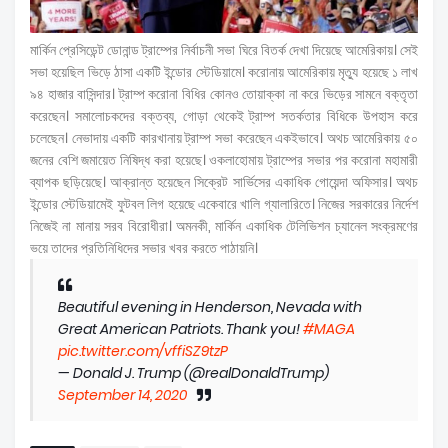
মার্কিন প্রেসিডেন্ট ডোনান্ড ট্রাম্পের নির্বাচনী সভা ঘিরে বিতর্ক দেখা দিয়েছে আমেরিকায়। সেই
সভা হয়েছিল ভিড়ে ঠাসা একটি ইন্ডোর স্টেডিয়ামে। করোনায় আমেরিকায় মৃত্যু হয়েছে ১ লাখ
৯৪ হাজার বাসিন্দার। ট্রাম্প করোনা বিধির কোনও তোয়াক্কা না করে ভিড়ের সামনে বক্তৃতা
করেছেন। সমালোচকদের বক্তব্য, গোড়া থেকেই ট্রাম্প সতর্কতার বিধিকে উপহাস করে
চলেছেন। নেভাদায় একটি কারখানায় ট্রাম্প সভা করেছেন একইভাবে। অথচ আমেরিকায় ৫০
জনের বেশি জমায়েত নিষিদ্ধ করা হয়েছে। ওকলাহোমায় ট্রাম্পের সভার পর করোনা মহামারী
ব্যাপক ছড়িয়েছে। আক্রান্ত হয়েছেন সিক্রেট সার্ভিসের একাধিক গোয়েন্দা অফিসার। অথচ
ইন্ডোর স্টেডিয়ামেই ফুটবল লিগ হয়েছে একেবারে খালি গ্যালারিতে। নিজের সরকারের নির্দেশ
নিজেই না মানায় সরব বিরোধীরা। অমনকী, মার্কিন একাধিক টেলিভিশন চ্যানেল সংক্রমণের
ভয়ে তাদের প্রতিনিধিদের সভার খবর করতে পাঠায়নি।
Beautiful evening in Henderson, Nevada with
Great American Patriots. Thank you!
#MAGA
pic.twitter.com/vffiSZ9tzP
— Donald J. Trump (@realDonaldTrump)
September 14, 2020