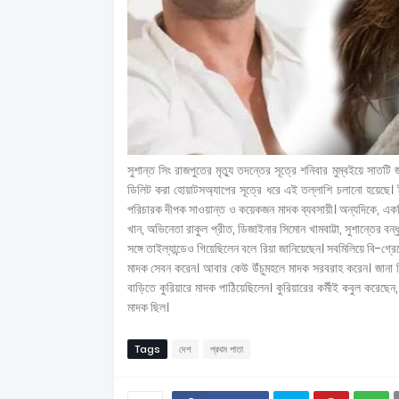
সুশান্ত সিং রাজপুতের মৃত্যু তদন্তের সূত্রে শনিবার মুম্বইয়ে সাতটি জা
ডিলিট করা হোয়াটসঅ্যাপের সূত্রে ধরে এই তল্লাশি চলানো হয়েছে। ইত
পরিচারক দীপক সাওয়ান্ত ও কয়েকজন মাদক ব্যবসায়ী। অন্যদিকে, একটি
খান, অভিনেতা রাকুল প্রীত, ডিজাইনার সিমোন খামবাট্টা, সুশান্তের ব
সঙ্গে তাইল্যান্ডেও গিয়েছিলেন বলে রিয়া জানিয়েছেন। সবমিলিয়ে বি-
মাদক সেবন করেন। আবার কেউ উঁচুমহলে মাদক সরবরাহ করেন। জানা গিয়
বাড়িতে কুরিয়ারে মাদক পাঠিয়েছিলেন। কুরিয়ারের কর্মীই কবুল করে
মাদক ছিল।
Tags
দেশ
প্রথম পাতা