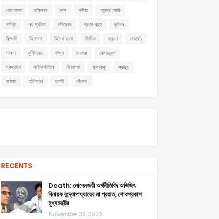
তেলেঙ্গানা
দক্ষিণবঙ্গ
দেশ
নদীয়া
নরেন্দ্র মোদি
নাদিয়া
পথ দুর্ঘটনা
পশ্চিমবঙ্গ
প্রথম পাতা
ফুটবল
বিজেপি
বিনোদন
বিশেষ রচনা
ভিডিও
ভ্রমণ
মারধোর
মালদা
মুর্শিদাবাদ
রাজ্য
রায়গঞ্জ
রেলমন্ত্রক
লকডাউন
লাইফস্টাইল
শিয়ালদা
সান্দাকফু
স্বাস্থ্য
হাওড়া
হালিশহর
হুগলী
হেঁশেল
RECENTS
Death: নোবেলজয়ী অর্থনীতিবিদ অভিজিৎ
বিনায়ক বন্দ্যোপাধ্যায়ের মা প্রয়াত, শোকপ্রকাশ
মুখ্যমন্ত্রীর
November 03, 2023