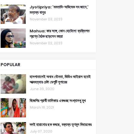
Jyotipriya: 'মমতাদি-অভিষেক সব জানে,'
মন্তব্য বালুর
November 03, 2023
Mahua: কার সঙ্গে, কোন হোটেলে! ব্যক্তিগত
প্রশ্নে বৈঠক ছাড়লেন মহুয়া
November 02, 2023
POPULAR
হাসপাতালেই অবাধ যৌনতা, ভিডিও ভাইরাল হতেই
আত্মহত্যার চেষ্টা ডেপুটি সুপারের
June 30, 2020
বিজেপির প্রার্থী তালিকায় একগুচ্ছ সংখ্যালখু মুখ
March 18, 2021
দলই হারানোর ছক কষছে, বক্তব্য তৃণমূল বিধায়কের
July 07, 2020