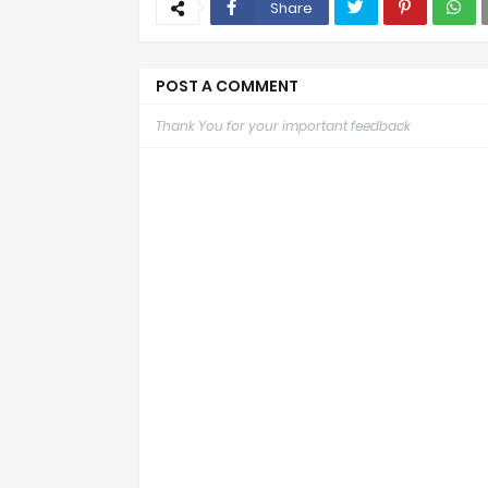
Share
POST A COMMENT
Thank You for your important feedback