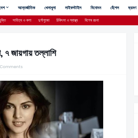
দেশ
আন্তর্জাতিক
খেলাধুলা
লাইফস্টাইল
বিনোদন
হেঁশেল
ভ্রমণ
ুক্তি
সাহিত্য ও কলা
দুর্গাপুজো
চিকিৎসা ও স্বাস্থ্য
বিশেষ রচনা
গ, ৭ জায়গায় তল্লাশি
 Comments