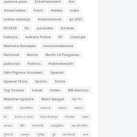
cyclone yaas
Entertainment
fire
firhad hakim
Front
Haldia
india
indian railways
International
ipl 2021
IPL2020
ISL
joe biden
Kitchen
Kolkata
kolkata Police
KP
Lifestyle
Mamata Banerjee
missionnabanna
National
Nimta
North 24 Parganas
pakistan
Politics
Rabindranath
Sikh Pilgrims Accident
Special
Special Story
Sports
State
Top Stories
travel
Video
WB Election
Weather Update
West Bengal
অর্জুন সিং
অর্থনীতি
আন্তর্জাতিক
আবহাওয়া
আমফান
আম্ফান
ঈদ
উত্তর ২৪ পরগনা
উত্তর দিনাজপুর
উত্তরবঙ্গ
করোনা
কলকাতা
কাঁথি
কালবৈশাখী
কোয়ারেন্টাইন
খবর হাইলাইটস
খুশির ঈদ
খেলাধুলা
ঘূর্ণিঝড়
চুরি
জলপাইগুড়ি
জেলা