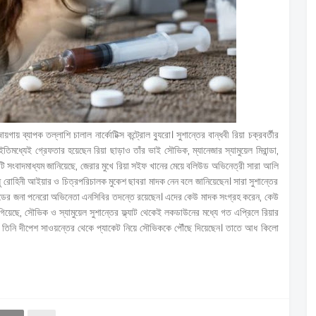
য়গায় ব্যাপক তল্লাশি চালাল নার্কোটিক্স কন্ট্রোল ব্যুরো। সুশান্তের বান্ধবী রিয়া চক্রবর্তীর
িমধ্যেই গ্রেফতার হয়েছেন রিয়া ছাড়াও তাঁর ভাই সৌভিক, ম্যানেজার স্যামুয়েল মিরান্ডা,
 সংবাদমাধ্যম জানিয়েছে, জেরার মুখে রিয়া সইফ খানের মেয়ে বলিউড অভিনেত্রী সারা আলি
ন্ধু রোহিনী আইয়ার ও চিত্রপরিচালক মুকেশ ছাবরা মাদক নেন বলে জানিয়েছেন। সারা সুশান্তের
গ্রেডের জনা পনেরো অভিনেতা এনসিবির তদন্তে রয়েছেন। এদের কেউ মাদক সংগ্রহ করেন, কেউ
েছে, সৌভিক ও স্যামুয়েল সুশান্তের ফ্ল্যাট থেকেই লকডাউনের মধ্যে গত এপ্রিলে রিয়ার
ছেন, তিনি দীপেশ সাওয়ন্তের থেকে প্যাকেট নিয়ে সৌভিককে পৌঁছে দিয়েছেন। তাতে আধ কিলো