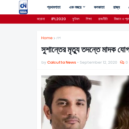
প্রথমপাতা
এক নজরে
কলকাতা
রাজ্য
করোনা
IPL2020
ফুটবল
শিক্ষা
রাজনীতি
বিজ্ঞান ও প্রয
Home
দেশ
সুশান্তের মৃত্যু তদন্তে মাদক যো
by
Calcutta News
September 12, 2020
0