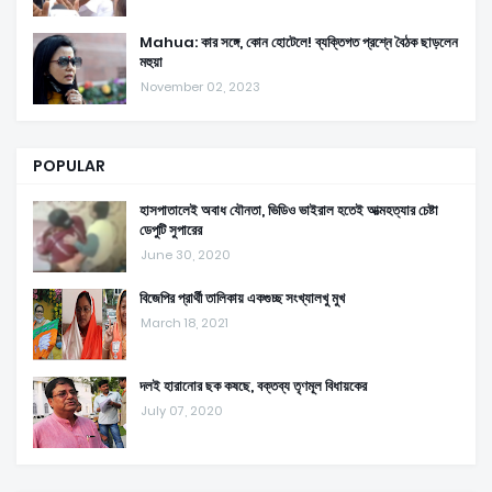
Mahua: কার সঙ্গে, কোন হোটেলে! ব্যক্তিগত প্রশ্নে বৈঠক ছাড়লেন
মহুয়া
November 02, 2023
POPULAR
হাসপাতালেই অবাধ যৌনতা, ভিডিও ভাইরাল হতেই আত্মহত্যার চেষ্টা
ডেপুটি সুপারের
June 30, 2020
বিজেপির প্রার্থী তালিকায় একগুচ্ছ সংখ্যালখু মুখ
March 18, 2021
দলই হারানোর ছক কষছে, বক্তব্য তৃণমূল বিধায়কের
July 07, 2020