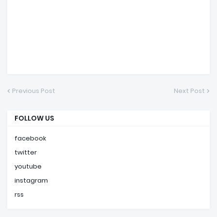
Previous Post
Next Post
FOLLOW US
facebook
twitter
youtube
instagram
rss