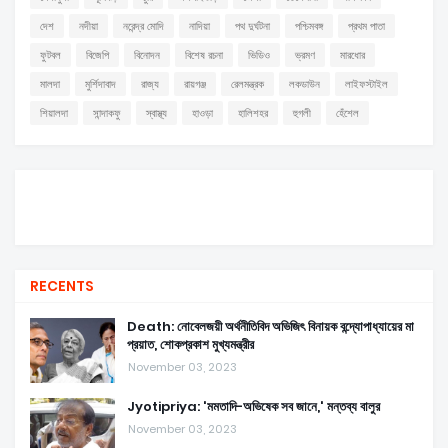
দেশ
নদীয়া
নরেন্দ্র মোদি
নাদিয়া
পথ দুর্ঘটনা
পশ্চিমবঙ্গ
প্রথম পাতা
ফুটবল
বিজেপি
বিনোদন
বিশেষ রচনা
ভিডিও
ভ্রমণ
মারধোর
মালদা
মুর্শিদাবাদ
রাজ্য
রায়গঞ্জ
রেলমন্ত্রক
লকডাউন
লাইফস্টাইল
শিয়ালদা
সান্দাকফু
স্বাস্থ্য
হাওড়া
হালিশহর
হুগলী
হেঁশেল
RECENTS
Death: নোবেলজয়ী অর্থনীতিবিদ অভিজিৎ বিনায়ক বন্দ্যোপাধ্যায়ের মা
প্রয়াত, শোকপ্রকাশ মুখ্যমন্ত্রীর
November 03, 2023
Jyotipriya: 'মমতাদি-অভিষেক সব জানে,' মন্তব্য বালুর
November 03, 2023