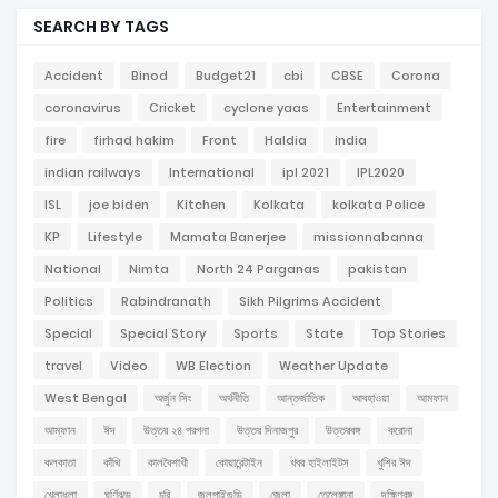
SEARCH BY TAGS
Accident
Binod
Budget21
cbi
CBSE
Corona
coronavirus
Cricket
cyclone yaas
Entertainment
fire
firhad hakim
Front
Haldia
india
indian railways
International
ipl 2021
IPL2020
ISL
joe biden
Kitchen
Kolkata
kolkata Police
KP
Lifestyle
Mamata Banerjee
missionnabanna
National
Nimta
North 24 Parganas
pakistan
Politics
Rabindranath
Sikh Pilgrims Accident
Special
Special Story
Sports
State
Top Stories
travel
Video
WB Election
Weather Update
West Bengal
অর্জুন সিং
অর্থনীতি
আন্তর্জাতিক
আবহাওয়া
আমফান
আম্ফান
ঈদ
উত্তর ২৪ পরগনা
উত্তর দিনাজপুর
উত্তরবঙ্গ
করোনা
কলকাতা
কাঁথি
কালবৈশাখী
কোয়ারেন্টাইন
খবর হাইলাইটস
খুশির ঈদ
খেলাধুলা
ঘূর্ণিঝড়
চুরি
জলপাইগুড়ি
জেলা
তেলেঙ্গানা
দক্ষিণবঙ্গ