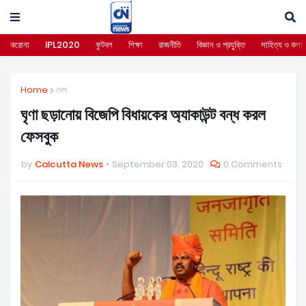
করোনা
IPL2020
ফুটবল
শিক্ষা
রাজনীতি
বিজ্ঞান ও প্রযুক্তি
সাহিত্য ও কলা
Home
দেশ
ঘৃণা ছড়ানোয় বিজেপি বিধায়কের অ্যাকাউন্ট বন্ধ করল
ফেসবুক
by
Calcutta News
September 03, 2020
0 Comments