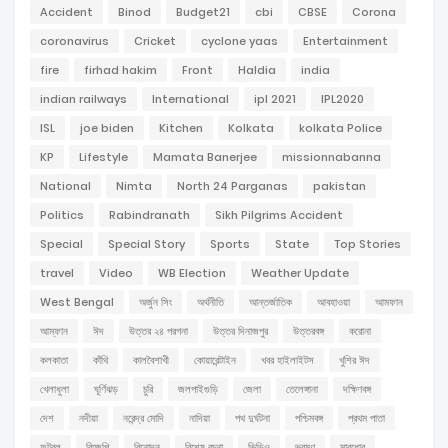
Accident
Binod
Budget21
cbi
CBSE
Corona
coronavirus
Cricket
cyclone yaas
Entertainment
fire
firhad hakim
Front
Haldia
india
indian railways
International
ipl 2021
IPL2020
ISL
joe biden
Kitchen
Kolkata
kolkata Police
KP
Lifestyle
Mamata Banerjee
missionnabanna
National
Nimta
North 24 Parganas
pakistan
Politics
Rabindranath
Sikh Pilgrims Accident
Special
Special Story
Sports
State
Top Stories
travel
Video
WB Election
Weather Update
West Bengal
অর্জুন সিং
অর্থনীতি
আন্তর্জাতিক
আবহাওয়া
আমফান
আম্ফান
ঈদ
উত্তর ২৪ পরগনা
উত্তর দিনাজপুর
উত্তরবঙ্গ
করোনা
কলকাতা
কাঁথি
কালবৈশাখী
কোয়ারেন্টাইন
খবর হাইলাইটস
খুশির ঈদ
খেলাধুলা
ঘূর্ণিঝড়
চুরি
জলপাইগুড়ি
জেলা
তেলেঙ্গানা
দক্ষিণবঙ্গ
দেশ
নদীয়া
নরেন্দ্র মোদি
নাদিয়া
পথ দুর্ঘটনা
পশ্চিমবঙ্গ
প্রথম পাতা
ফুটবল
বিজেপি
বিনোদন
বিশেষ রচনা
ভিডিও
ভ্রমণ
মারধোর