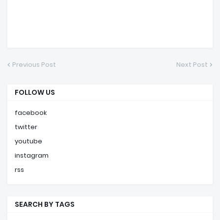
Previous Post
Next Post
FOLLOW US
facebook
twitter
youtube
instagram
rss
SEARCH BY TAGS