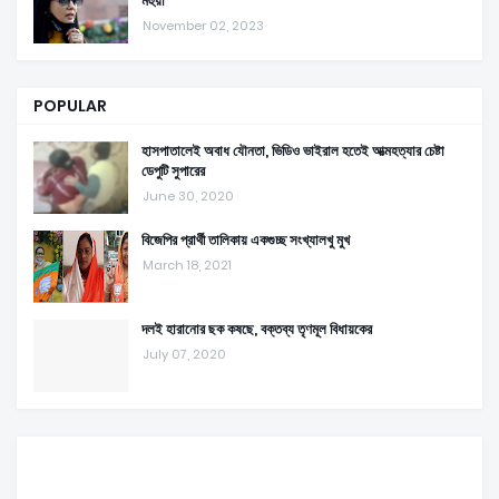
মহুয়া
November 02, 2023
POPULAR
হাসপাতালেই অবাধ যৌনতা, ভিডিও ভাইরাল হতেই আত্মহত্যার চেষ্টা
ডেপুটি সুপারের
June 30, 2020
বিজেপির প্রার্থী তালিকায় একগুচ্ছ সংখ্যালখু মুখ
March 18, 2021
দলই হারানোর ছক কষছে, বক্তব্য তৃণমূল বিধায়কের
July 07, 2020