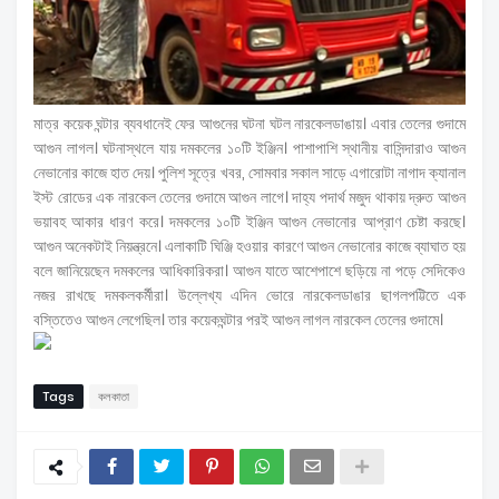
মাত্র কয়েক ঘন্টার ব্যবধানেই ফের আগুনের ঘটনা ঘটল নারকেলডাঙায়। এবার তেলের গুদামে
আগুন লাগল। ঘটনাস্থলে যায় দমকলের ১০টি ইঞ্জিন। পাশাপাশি স্থানীয় বাসিন্দারাও আগুন
নেভানোর কাজে হাত দেয়। পুলিশ সূত্রে খবর, সোমবার সকাল সাড়ে এগারোটা নাগাদ ক্যানাল
ইস্ট রোডের এক নারকেল তেলের গুদামে আগুন লাগে। দাহ্য পদার্থ মজুদ থাকায় দ্রুত আগুন
ভয়াবহ আকার ধারণ করে। দমকলের ১০টি ইঞ্জিন আগুন নেভানোর আপ্রাণ চেষ্টা করছে।
আগুন অনেকটাই নিয়ন্ত্রনে। এলাকাটি ঘিঞ্জি হওয়ার কারণে আগুন নেভানোর কাজে ব্যাঘাত হয়
বলে জানিয়েছেন দমকলের আধিকারিকরা। আগুন যাতে আশেপাশে ছড়িয়ে না পড়ে সেদিকেও
নজর রাখছে দমকলকর্মীরা। উল্লেখ্য এদিন ভোরে নারকেলডাঙার ছাগলপট্টিতে এক
বস্তিতেও আগুন লেগেছিল। তার কয়েকঘন্টার পরই আগুন লাগল নারকেল তেলের গুদামে।
Tags
কলকাতা