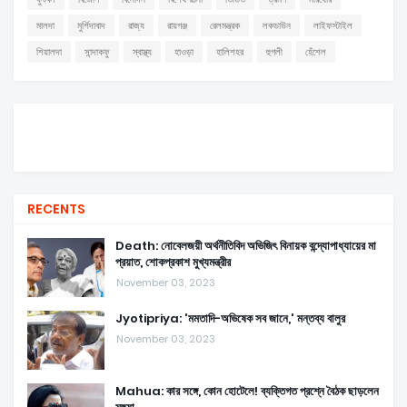
মালদা
মুর্শিদাবাদ
রাজ্য
রায়গঞ্জ
রেলমন্ত্রক
লকডাউন
লাইফস্টাইল
শিয়ালদা
সান্দাকফু
স্বাস্থ্য
হাওড়া
হালিশহর
হুগলী
হেঁশেল
RECENTS
Death: নোবেলজয়ী অর্থনীতিবিদ অভিজিৎ বিনায়ক বন্দ্যোপাধ্যায়ের মা
প্রয়াত, শোকপ্রকাশ মুখ্যমন্ত্রীর
November 03, 2023
Jyotipriya: 'মমতাদি-অভিষেক সব জানে,' মন্তব্য বালুর
November 03, 2023
Mahua: কার সঙ্গে, কোন হোটেলে! ব্যক্তিগত প্রশ্নে বৈঠক ছাড়লেন