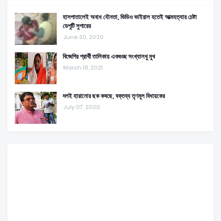
হাসপাতালেই অবাধ যৌনতা, ভিডিও ভাইরাল হতেই আত্মহত্যার চেষ্টা
ডেপুটি সুপারের
June 30, 2020
বিজেপির প্রার্থী তালিকায় একগুচ্ছ সংখ্যালখু মুখ
March 18, 2021
দলই হারানোর ছক কষছে, বক্তব্য তৃণমূল বিধায়কের
July 07, 2020