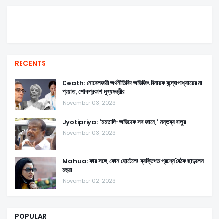
RECENTS
Death: নোবেলজয়ী অর্থনীতিবিদ অভিজিৎ বিনায়ক বন্দ্যোপাধ্যায়ের মা
প্রয়াত, শোকপ্রকাশ মুখ্যমন্ত্রীর
November 03, 2023
Jyotipriya: 'মমতাদি-অভিষেক সব জানে,' মন্তব্য বালুর
November 03, 2023
Mahua: কার সঙ্গে, কোন হোটেলে! ব্যক্তিগত প্রশ্নে বৈঠক ছাড়লেন
মহুয়া
November 02, 2023
POPULAR