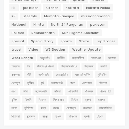
ISL
joe biden
Kitchen
Kolkata
kolkata Police
KP
Lifestyle
Mamata Banerjee
missionnabanna
National
Nimta
North 24 Parganas
pakistan
Politics
Rabindranath
Sikh Pilgrims Accident
Special
Special Story
Sports
State
Top Stories
travel
Video
WB Election
Weather Update
West Bengal
অর্জুন সিং
অর্থনীতি
আন্তর্জাতিক
আবহাওয়া
আমফান
আম্ফান
ঈদ
উত্তর ২৪ পরগনা
উত্তর দিনাজপুর
উত্তরবঙ্গ
করোনা
কলকাতা
কাঁথি
কালবৈশাখী
কোয়ারেন্টাইন
খবর হাইলাইটস
খুশির ঈদ
খেলাধুলা
ঘূর্ণিঝড়
চুরি
জলপাইগুড়ি
জেলা
তেলেঙ্গানা
দক্ষিণবঙ্গ
দেশ
নদীয়া
নরেন্দ্র মোদি
নাদিয়া
পথ দুর্ঘটনা
পশ্চিমবঙ্গ
প্রথম পাতা
ফুটবল
বিজেপি
বিনোদন
বিশেষ রচনা
ভিডিও
ভ্রমণ
মারধোর
মালদা
মুর্শিদাবাদ
রাজ্য
রায়গঞ্জ
রেলমন্ত্রক
লকডাউন
লাইফস্টাইল
শিয়ালদা
সান্দাকফু
স্বাস্থ্য
হাওড়া
হালিশহর
হুগলী
হেঁশেল