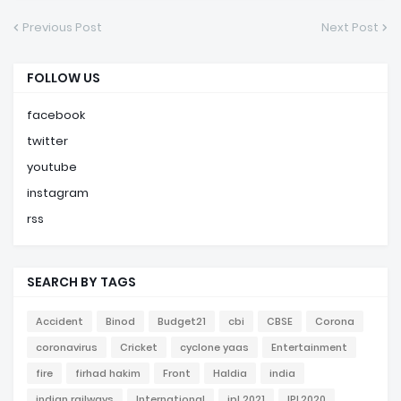
Previous Post
Next Post
FOLLOW US
facebook
twitter
youtube
instagram
rss
SEARCH BY TAGS
Accident
Binod
Budget21
cbi
CBSE
Corona
coronavirus
Cricket
cyclone yaas
Entertainment
fire
firhad hakim
Front
Haldia
india
indian railways
International
ipl 2021
IPL2020