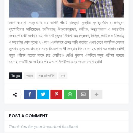
দেশে করোনা সংক্রমণের ৬২ ভাগই পাঁচটি রাজ্যে। কেন্দ্রীয় স্বাস্থ্যসচিব রাজেশভূষণ
বৃহস্পতিবার জানিয়েছেন, তামিলনাডু, উত্তরপ্রদেশ, কর্নাটক, অন্ধ্রপ্রদেশ ও মহারাষ্ট্রে
সংক্রমণ মোট সংখ্যার ৬২ শতাংশ। মৃত্যুর নিরিখে অন্ধ্রপ্রদেশ, দিল্লি, কর্নাটক তামিলনাডু
ও মহারাষ্ট্র মোট মৃতের ৭০ ভাগ। একইসঙ্গে কেন্দ্র দাবি করেছে, এখন দেশে অ্যাক্টিভ কেসের
তুলনায় সুস্থ হওয়ার হার সাড়ে তিনগুণ বেশি। সংখ্যার বিচারে তা ২৯ লাখ ৭০ হাজার বেশি।
নমুনা পরীক্ষা হয়েছে সাড়ে চার কোটিরও বেশি। বুধবার একদিনে নমুনা পরীক্ষা হয়েছে
১১,৭২,১৭৯টি। আমেরিকার পর এত বেশি পরীক্ষা অন্য কোনও দেশে হয়নি।
Tags
করোনা
খবর হাইলাইটস
দেশ
POST A COMMENT
Thank You for your important feedback