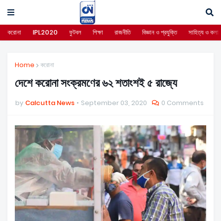
করোনা
IPL2020
ফুটবল
শিক্ষা
রাজনীতি
বিজ্ঞান ও প্রযুক্তি
সাহিত্য ও কলা
Home
করোনা
দেশে করোনা সংক্রমণের ৬২ শতাংশই ৫ রাজ্যে
by
Calcutta News
September 03, 2020
0 Comments