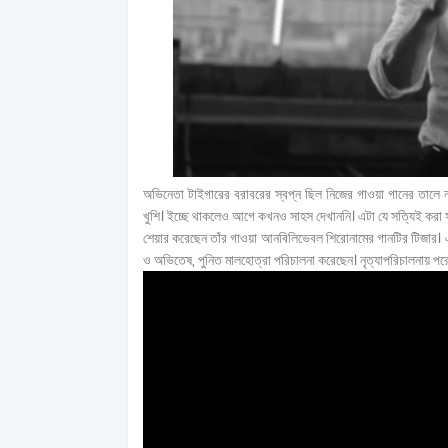
অভিনেতা টাইগারের বরাবরের স্বপ্ন ছিল নিজের গাওয়া গানের তালে
খুশি। ইচ্ছে থাকলেও আগে কখনও সাহস দেখাননি। এটা যে সত্যিই করা স
শেয়ার করেছেন তাঁর গাওয়া আনবিলিভেবল শিরোনামের গানটির টিজার।
ও অভিতেষ, পুনিত মালহোত্রা পরিচালনা করেছেন। নৃত্যাপরিচালনায় পরেশ। 