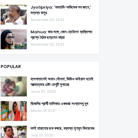
Jyotipriya: 'মমতাদি-অভিষেক সব জানে,'
মন্তব্য বালুর
November 03, 2023
Mahua: কার সঙ্গে, কোন হোটেলে! ব্যক্তিগত
প্রশ্নে বৈঠক ছাড়লেন মহুয়া
November 02, 2023
POPULAR
হাসপাতালেই অবাধ যৌনতা, ভিডিও ভাইরাল হতেই
আত্মহত্যার চেষ্টা ডেপুটি সুপারের
June 30, 2020
বিজেপির প্রার্থী তালিকায় একগুচ্ছ সংখ্যালখু মুখ
March 18, 2021
দলই হারানোর ছক কষছে, বক্তব্য তৃণমূল বিধায়কের
July 07, 2020