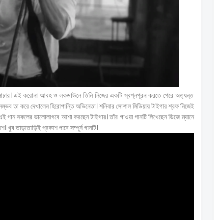
 নাচার। এই করোনা আবহ ও লকডাউনে তিনি নিজের একটি স্বপ্নপূরন করতে পেরে অত্যন্ত
ম্ভব তা করে দেখালেন হিরোপান্তি অভিনেতা। শনিবার সোশাল মিডিয়ায় টাইগার শ্রফ নিজেই
 এই গান সকলের ভালোলাগবে আশা করছেন টাইগার। তাঁর গাওয়া গানটি লিখেছেন ডিজে ম্যানে
খুব তাড়াতাড়িই প্রকাশ পাবে সম্পূর্ন গানটি।