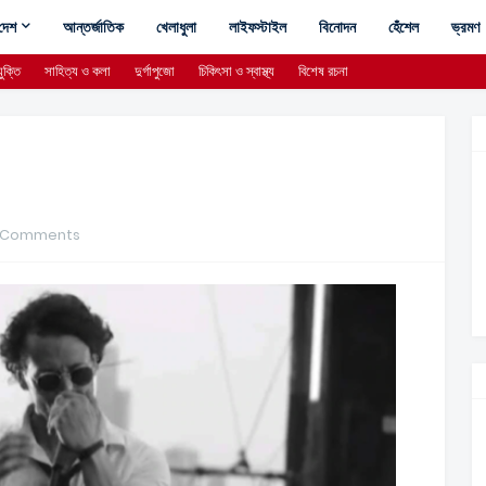
দেশ
আন্তর্জাতিক
খেলাধুলা
লাইফস্টাইল
বিনোদন
হেঁশেল
ভ্রমণ
ুক্তি
সাহিত্য ও কলা
দুর্গাপুজো
চিকিৎসা ও স্বাস্থ্য
বিশেষ রচনা
 Comments