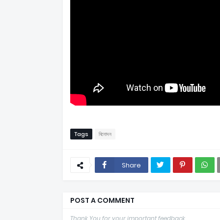
Tags
বিনোদন
Share
POST A COMMENT
Thank You for your important feedback