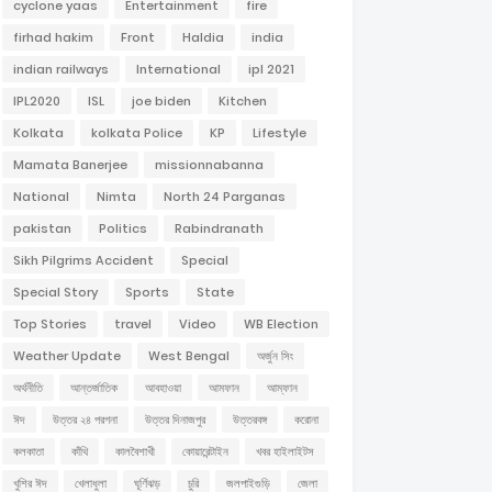
cyclone yaas
Entertainment
fire
firhad hakim
Front
Haldia
india
indian railways
International
ipl 2021
IPL2020
ISL
joe biden
Kitchen
Kolkata
kolkata Police
KP
Lifestyle
Mamata Banerjee
missionnabanna
National
Nimta
North 24 Parganas
pakistan
Politics
Rabindranath
Sikh Pilgrims Accident
Special
Special Story
Sports
State
Top Stories
travel
Video
WB Election
Weather Update
West Bengal
অর্জুন সিং
অর্থনীতি
আন্তর্জাতিক
আবহাওয়া
আমফান
আম্ফান
ঈদ
উত্তর ২৪ পরগনা
উত্তর দিনাজপুর
উত্তরবঙ্গ
করোনা
কলকাতা
কাঁথি
কালবৈশাখী
কোয়ারেন্টাইন
খবর হাইলাইটস
খুশির ঈদ
খেলাধুলা
ঘূর্ণিঝড়
চুরি
জলপাইগুড়ি
জেলা