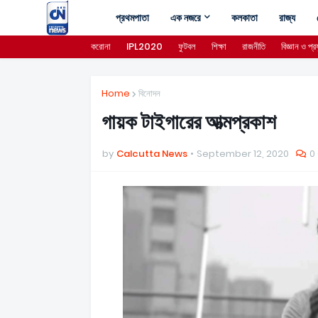
প্রথমপাতা
এক নজরে
কলকাতা
রাজ্য
করোনা
IPL2020
ফুটবল
শিক্ষা
রাজনীতি
বিজ্ঞান ও প্রয
Home
বিনোদন
গায়ক টাইগারের আত্মপ্রকাশ
by
Calcutta News
September 12, 2020
0