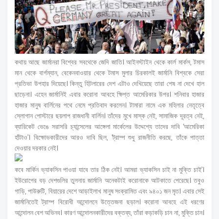
কথায় আছে জার্মানরা বিশ্বের সবথেকে জেদি জাতি। আইনস্টাইন থেকে কার্ল মার্কস, টমাস
মান থেকে বার্গম্যান, বেকেনবাওয়ার থেকে টমাস মুলার চিরকালই জার্মানি বিশ্বকে সেরা
প্রতিভা উপহার দিয়েছে। কিন্তু হিটলারের দেশ এটাও দেখিয়েছে তারা শেষ না দেখে হাল
ছাড়েনা। এহেন জার্মানিই এবার করোনা আবহে ক্ষিপ্ত আমেরিকার উপর। শনিবার হাজার
হাজার মানুষ বার্লিনের পথে নেমে প্রতিবাদ করলেন। টামারা নামে এক মহিলার নেতৃত্বে
স্লোগান পোস্টারে ছয়লাপ রাজধানী বার্লিন। তাঁদের মুখে মাস্ক নেই, সামাজিক দূরত্ব নেই,
ব্যারিকেট ভেঙে সরাসরি চ্যান্সেলের আঙ্গেলা মার্কেলের উদ্দেশ্যে তাদের দাবি ‘আমেরিকা
হাঁটাও’। বিক্ষোভকারীদের আরও দাবি ছিল, ‘ট্রাম্প শুধু রাজনীতি করছে, তাঁকে পাত্তা
দেওয়ার দরকার নেই।
কবে মার্কিন ভ্যাকসিন পাওয়া যাবে তার ঠিক নেই। আমরা ভ্যাকসিন চাই না মুক্তি চাই’।
ইউরোপের বড় দেশগুলির তুলনায় জার্মানি অনেকটাই করোনাকে আটকাতে পেরেছে। তবুও
গাড়ি, পাউরুটি, বিয়ারের দেশে আড়াইলাখ মানুষ সংক্রামিত এবং ৯৪০১ জন মৃত। এবার সেই
জার্মানিতেই ট্রাম্প বিরোধী আন্দোলনে উত্তেজনা ছড়াল। করোনা আবহে এই ধরণের
আন্দোলন বেশ অভিনব। কারণ আন্দোলনকারীদের বক্তব্য, তাঁরা কড়াকড়ি চান না, মুক্তি চান।