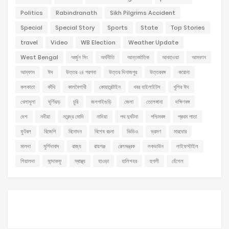
Politics
Rabindranath
Sikh Pilgrims Accident
Special
Special Story
Sports
State
Top Stories
travel
Video
WB Election
Weather Update
West Bengal
অর্জুন সিং
অর্থনীতি
আন্তর্জাতিক
আবহাওয়া
আমফান
আম্ফান
ঈদ
উত্তর ২৪ পরগনা
উত্তর দিনাজপুর
উত্তরবঙ্গ
করোনা
কলকাতা
কাঁথি
কালবৈশাখী
কোয়ারেন্টাইন
খবর হাইলাইটস
খুশির ঈদ
খেলাধুলা
ঘূর্ণিঝড়
চুরি
জলপাইগুড়ি
জেলা
তেলেঙ্গানা
দক্ষিণবঙ্গ
দেশ
নদীয়া
নরেন্দ্র মোদি
নাদিয়া
পথ দুর্ঘটনা
পশ্চিমবঙ্গ
প্রথম পাতা
ফুটবল
বিজেপি
বিনোদন
বিশেষ রচনা
ভিডিও
ভ্রমণ
মারধোর
মালদা
মুর্শিদাবাদ
রাজ্য
রায়গঞ্জ
রেলমন্ত্রক
লকডাউন
লাইফস্টাইল
শিয়ালদা
সান্দাকফু
স্বাস্থ্য
হাওড়া
হালিশহর
হুগলী
হেঁশেল