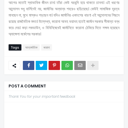
আগের মতোই স্বাভাবিক জীবন চান। তাঁরা কেউ ঘরবন্দি হয়ে থাকতে চাননা। এই ধরণের
আন্দোলন শুধু বার্লিনেই নয়, জার্মানির অন্যান্য শহরেও ছড়িয়েছে। কেউই সামাজিক দূরত্ব
মানছেন না, মুখে মাস্কও পড়ছেন না। যদিও জার্মানির একাংশের ধারণা এই আন্দোলনের পিছনে
রয়েছে রাজনৈতিক মদত। উল্লেখ্য, করোনা আবহ ভয়াবহ হতেই জার্মান সরকার সীমান্ত বন্ধ
করে দেয়। কড়া লকডাউন, ও বিধিনিষেধেই জার্মানিতে করোনা ঠেকিয়ে দিতে সক্ষম হয়েছেন
অ্যাঙ্গেলা মর্কেলের সরকার।
Tags
আন্তর্জাতিক
করোনা
POST A COMMENT
Thank You for your important feedback