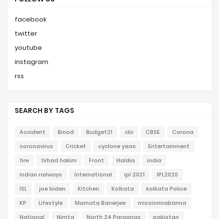
facebook
twitter
youtube
instagram
rss
SEARCH BY TAGS
Accident
Binod
Budget21
cbi
CBSE
Corona
coronavirus
Cricket
cyclone yaas
Entertainment
fire
firhad hakim
Front
Haldia
india
indian railways
International
ipl 2021
IPL2020
ISL
joe biden
Kitchen
Kolkata
kolkata Police
KP
Lifestyle
Mamata Banerjee
missionnabanna
National
Nimta
North 24 Parganas
pakistan