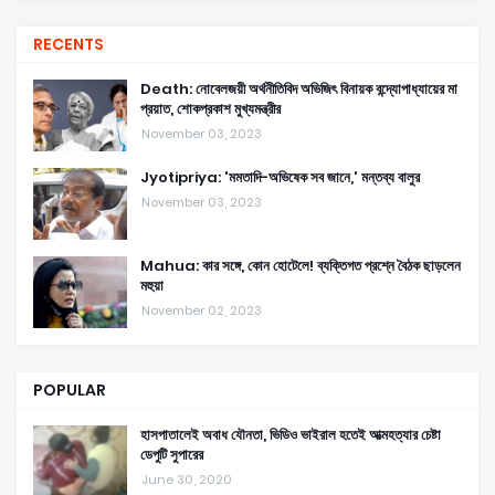
RECENTS
Death: নোবেলজয়ী অর্থনীতিবিদ অভিজিৎ বিনায়ক বন্দ্যোপাধ্যায়ের মা
প্রয়াত, শোকপ্রকাশ মুখ্যমন্ত্রীর
November 03, 2023
Jyotipriya: 'মমতাদি-অভিষেক সব জানে,' মন্তব্য বালুর
November 03, 2023
Mahua: কার সঙ্গে, কোন হোটেলে! ব্যক্তিগত প্রশ্নে বৈঠক ছাড়লেন
মহুয়া
November 02, 2023
POPULAR
হাসপাতালেই অবাধ যৌনতা, ভিডিও ভাইরাল হতেই আত্মহত্যার চেষ্টা
ডেপুটি সুপারের
June 30, 2020