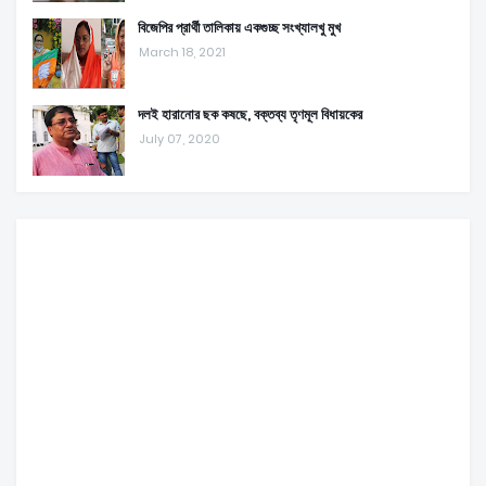
বিজেপির প্রার্থী তালিকায় একগুচ্ছ সংখ্যালখু মুখ
March 18, 2021
দলই হারানোর ছক কষছে, বক্তব্য তৃণমূল বিধায়কের
July 07, 2020