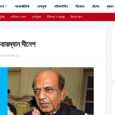
দেশ
আন্তর্জাতিক
খেলাধুলা
লাইফস্টাইল
বিনোদন
হেঁশেল
ভ্রমণ
ুক্তি
সাহিত্য ও কলা
দুর্গাপুজো
চিকিৎসা ও স্বাস্থ্য
বিশেষ রচনা
েয়ারম্যান দীনেশ
 Comments