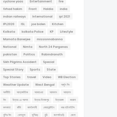
cyclone yaas
Entertainment
fire
firhad hakim
Front
Haldia
india
indian railways
International
ipl 2021
IPL2020
ISL
joe biden
Kitchen
Kolkata
kolkata Police
KP
Lifestyle
Mamata Banerjee
missionnabanna
National
Nimta
North 24 Parganas
pakistan
Politics
Rabindranath
Sikh Pilgrims Accident
Special
Special Story
Sports
State
Top Stories
travel
Video
WB Election
Weather Update
West Bengal
অর্জুন সিং
অর্থনীতি
আন্তর্জাতিক
আবহাওয়া
আমফান
আম্ফান
ঈদ
উত্তর ২৪ পরগনা
উত্তর দিনাজপুর
উত্তরবঙ্গ
করোনা
কলকাতা
কাঁথি
কালবৈশাখী
কোয়ারেন্টাইন
খবর হাইলাইটস
খুশির ঈদ
খেলাধুলা
ঘূর্ণিঝড়
চুরি
জলপাইগুড়ি
জেলা