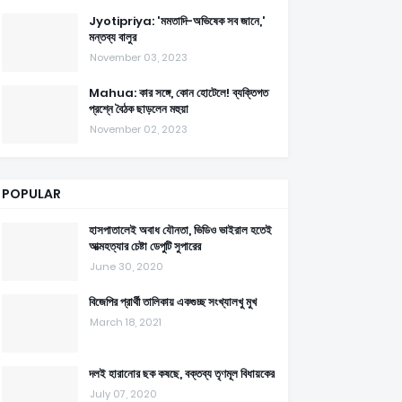
Jyotipriya: 'মমতাদি-অভিষেক সব জানে,'
মন্তব্য বালুর
November 03, 2023
Mahua: কার সঙ্গে, কোন হোটেলে! ব্যক্তিগত
প্রশ্নে বৈঠক ছাড়লেন মহুয়া
November 02, 2023
POPULAR
হাসপাতালেই অবাধ যৌনতা, ভিডিও ভাইরাল হতেই
আত্মহত্যার চেষ্টা ডেপুটি সুপারের
June 30, 2020
বিজেপির প্রার্থী তালিকায় একগুচ্ছ সংখ্যালখু মুখ
March 18, 2021
দলই হারানোর ছক কষছে, বক্তব্য তৃণমূল বিধায়কের
July 07, 2020