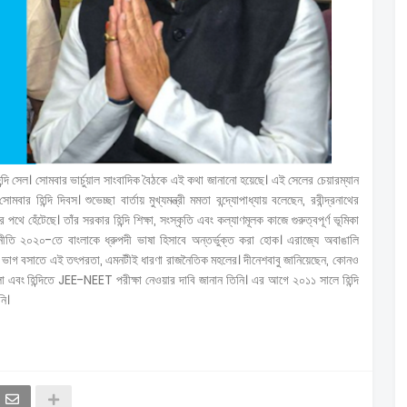
িন্দি সেল। সোমবার ভার্চুয়াল সাংবাদিক বৈঠকে এই কথা জানানো হয়েছে। এই সেলের চেয়ারম্যান
র হিন্দি দিবস। শুভেচ্ছা বার্তায় মুখ্যমন্ত্রী মমতা বন্দ্যোপাধ্যায় বলেছেন, রবীন্দ্রনাথের
থে হেঁটেছে। তাঁর সরকার হিন্দি শিক্ষা, সংস্কৃতি এবং কল্যাণমূলক কাজে গুরুত্বপূর্ণ ভূমিকা
ষানীতি ২০২০-তে বাংলাকে ধ্রুপদী ভাষা হিসাবে অন্তর্ভুক্ত করা হোক। এরাজ্যে অবাঙালি
োটে ভাগ বসাতে এই তৎপরতা, এমনটীই ধারণা রাজনৈতিক মহলের। দীনেশবাবু জানিয়েছেন, কোনও
ংলা এবং হিন্দিতে JEE-NEET পরীক্ষা নেওয়ার দাবি জানান তিনি। এর আগে ২০১১ সালে হিন্দি
নি।