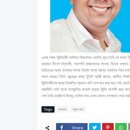
এবার লক্ষ্য হিন্দিভাষী ভোটার। বিধানসভা ভোটের মুখে তৈরি হব দলের হ
হয়েছেন দীনেশ দ্বিবেদী, সভাপতি রাজ্যসভার সাংসদ বিবেক গুপ্তা। সোমবা
বৈচিত্রের মধ্যে ঐক্যের ভাবনা নিয়েই বাংলা বরাবর সবাইকে নিয়ে চলার প
পালন করছে। তিনি কেন্দ্রের কাছে টুইটে আর্জি জানান, জাতীয় শিক্
হিন্দিভাষীদের মধ্যে বিজেপির প্রভাব বেশি বলে মনে করা হয়। সেই ভ
রাজনীতি নেই। বাংলা সংস্কৃতির মধ্যেই রয়েছে হিন্দি। আগামী বছর বা
সেল তৈরি হয়েছিল। কিন্তু এতদিন তার তেমন কোনও তৎপরতা দেখা যায়
Tags
কলকাতা
প্রথম পাতা
Share