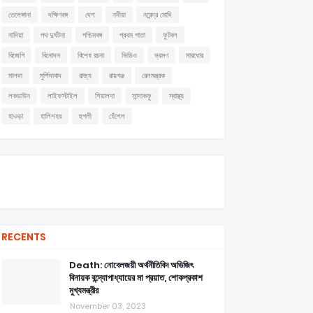
তেলেঙ্গানা
দক্ষিণবঙ্গ
দেশ
নদীয়া
নরেন্দ্র মোদি
নাদিয়া
পথ দুর্ঘটনা
পশ্চিমবঙ্গ
প্রথম পাতা
ফুটবল
বিজেপি
বিনোদন
বিশেষ রচনা
ভিডিও
ভ্রমণ
মারধোর
মালদা
মুর্শিদাবাদ
রাজ্য
রায়গঞ্জ
রেলমন্ত্রক
লকডাউন
লাইফস্টাইল
শিয়ালদা
সান্দাকফু
স্বাস্থ্য
হাওড়া
হালিশহর
হুগলী
হেঁশেল
RECENTS
Death: নোবেলজয়ী অর্থনীতিবিদ অভিজিৎ
বিনায়ক বন্দ্যোপাধ্যায়ের মা প্রয়াত, শোকপ্রকাশ
মুখ্যমন্ত্রীর
November 03, 2023