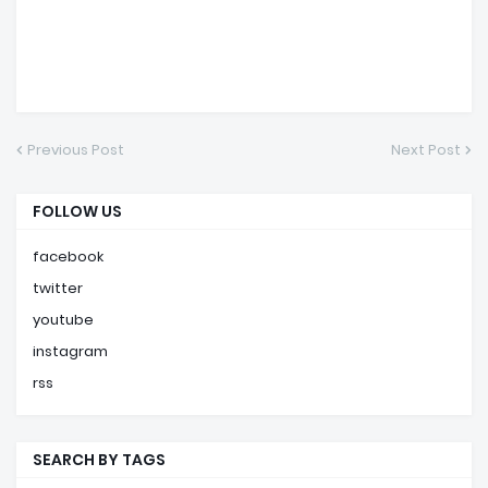
Previous Post
Next Post
FOLLOW US
facebook
twitter
youtube
instagram
rss
SEARCH BY TAGS