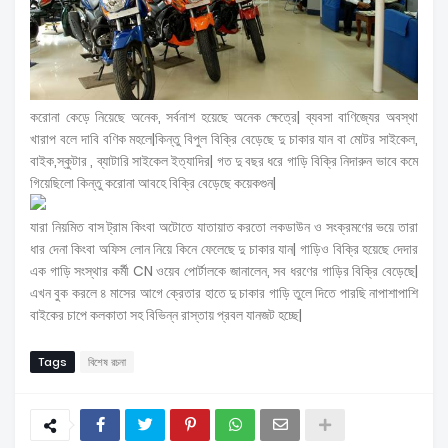
করোনা কেড়ে নিয়েছে অনেক, সর্বনাশ হয়েছে অনেক ক্ষেত্রে| ব্যবসা বাণিজ্যের অবস্থা
খারাপ বলে দাবি বণিক মহলে|কিন্তু বিপুল বিক্রি বেড়েছে দু চাকার যান বা মোটর সাইকেল,
বাইক,স্কুটার , ব্যাটারি সাইকেল ইত্যাদির| গত দু বছর ধরে গাড়ি বিক্রি নিদারুন ভাবে কমে
গিয়েছিলো কিন্তু করোনা আবহে বিক্রি বেড়েছে কয়েকগুন|
যারা নিয়মিত বাস ট্রাম কিংবা অটোতে যাতায়াত করতো লকডাউন ও সংক্রমণের ভয়ে তারা
ধার দেনা কিংবা অফিস লোন নিয়ে কিনে ফেলেছে দু চাকার যান| গাড়িও বিক্রি হয়েছে দেদার
এক গাড়ি সংস্থার কর্মী CN ওয়েব পোর্টালকে জানালেন, সব ধরণের গাড়ির বিক্রি বেড়েছে|
এখন বুক করলে ৪ মাসের আগে ক্রেতার হাতে দু চাকার গাড়ি তুলে দিতে পারছি নাপাশাপাশি
বাইকের চাপে কলকাতা সহ বিভিন্ন রাস্তায় প্রবল যানজট হচ্ছে|
Tags
বিশেষ রচনা