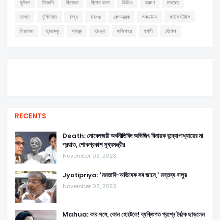
ফুটবল
বিজেপি
বিনোদন
বিশেষ রচনা
ভিডিও
ভ্রমণ
মারধোর
মালদা
মুর্শিদাবাদ
রাজ্য
রায়গঞ্জ
রেলমন্ত্রক
লকডাউন
লাইফস্টাইল
শিয়ালদা
সান্দাকফু
স্বাস্থ্য
হাওড়া
হালিশহর
হুগলী
হেঁশেল
RECENTS
Death: নোবেলজয়ী অর্থনীতিবিদ অভিজিৎ বিনায়ক বন্দ্যোপাধ্যায়ের মা
প্রয়াত, শোকপ্রকাশ মুখ্যমন্ত্রীর
November 03, 2023
Jyotipriya: 'মমতাদি-অভিষেক সব জানে,' মন্তব্য বালুর
November 03, 2023
Mahua: কার সঙ্গে, কোন হোটেলে! ব্যক্তিগত প্রশ্নে বৈঠক ছাড়লেন