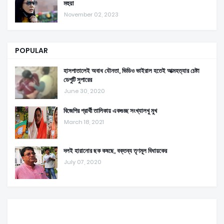
মহুয়া
November 02, 2023
POPULAR
হাসপাতালেই অবাধ যৌনতা, ভিডিও ভাইরাল হতেই আত্মহত্যার চেষ্টা
ডেপুটি সুপারের
June 30, 2020
বিজেপির প্রার্থী তালিকায় একগুচ্ছ সংখ্যালখু মুখ
March 18, 2021
দলই হারানোর ছক কষছে, বক্তব্য তৃণমূল বিধায়কের
July 07, 2020