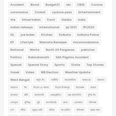
Accident
Binod
Budget21
cbi
CBSE
Corona
coronavirus
Cricket
cyclone yaas
Entertainment
fire
firhad hakim
Front
Haldia
india
indian railways
International
ipl 2021
IPL2020
ISL
joe biden
Kitchen
Kolkata
kolkata Police
KP
Lifestyle
Mamata Banerjee
missionnabanna
National
Nimta
North 24 Parganas
pakistan
Politics
Rabindranath
Sikh Pilgrims Accident
Special
Special Story
Sports
State
Top Stories
travel
Video
WB Election
Weather Update
West Bengal
অর্জুন সিং
অর্থনীতি
আন্তর্জাতিক
আবহাওয়া
আমফান
আম্ফান
ঈদ
উত্তর ২৪ পরগনা
উত্তর দিনাজপুর
উত্তরবঙ্গ
করোনা
কলকাতা
কাঁথি
কালবৈশাখী
কোয়ারেন্টাইন
খবর হাইলাইটস
খুশির ঈদ
খেলাধুলা
ঘূর্ণিঝড়
চুরি
জলপাইগুড়ি
জেলা
তেলেঙ্গানা
দক্ষিণবঙ্গ
দেশ
নদীয়া
নরেন্দ্র মোদি
নাদিয়া
পথ দুর্ঘটনা
পশ্চিমবঙ্গ
প্রথম পাতা