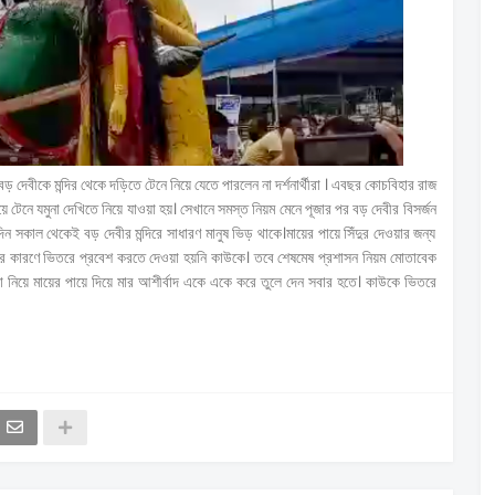
েবীকে মন্দির থেকে দড়িতে টেনে নিয়ে যেতে পারলেন না দর্শনার্থীরা । এবছর কোচবিহার রাজ
 টেনে যমুনা দেখিতে নিয়ে যাওয়া হয়। সেখানে সমস্ত নিয়ম মেনে পূজার পর বড় দেবীর বিসর্জন
ন সকাল থেকেই বড় দেবীর মন্দিরে সাধারণ মানুষ ভিড় থাকে।মায়ের পায়ে সিঁদুর দেওয়ার জন্য
র কারণে ভিতরে প্রবেশ করতে দেওয়া হয়নি কাউকে। তবে শেষমেষ প্রশাসন নিয়ম মোতাবেক
লা নিয়ে মায়ের পায়ে দিয়ে মার আশীর্বাদ একে একে করে তুলে দেন সবার হতে। কাউকে ভিতরে