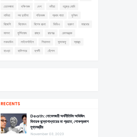
তেলেঙ্গানা
দক্ষিণবঙ্গ
দেশ
নদীয়া
নরেন্দ্র মোদি
নাদিয়া
পথ দুর্ঘটনা
পশ্চিমবঙ্গ
প্রথম পাতা
ফুটবল
বিজেপি
বিনোদন
বিশেষ রচনা
ভিডিও
ভ্রমণ
মারধোর
মালদা
মুর্শিদাবাদ
রাজ্য
রায়গঞ্জ
রেলমন্ত্রক
লকডাউন
লাইফস্টাইল
শিয়ালদা
সান্দাকফু
স্বাস্থ্য
হাওড়া
হালিশহর
হুগলী
হেঁশেল
RECENTS
Death: নোবেলজয়ী অর্থনীতিবিদ অভিজিৎ
বিনায়ক বন্দ্যোপাধ্যায়ের মা প্রয়াত, শোকপ্রকাশ
মুখ্যমন্ত্রীর
November 03, 2023