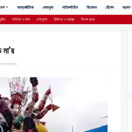
দেশ
আন্তর্জাতিক
খেলাধুলা
লাইফস্টাইল
বিনোদন
হেঁশেল
ভ্রমণ
ুক্তি
সাহিত্য ও কলা
দুর্গাপুজো
চিকিৎসা ও স্বাস্থ্য
বিশেষ রচনা
় মা'র
omments