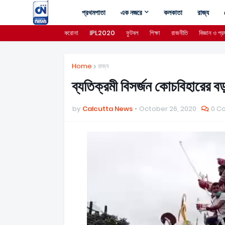
প্রথমপাতা
এক নজরে
কলকাতা
রাজ্য
করোনা
IPL2020
ফুটবল
শিক্ষা
রাজনীতি
বিজ্ঞান ও প্রয
Home
রাজ্য
ব্যতিক্রমী বিসর্জন কোচবিহারের বড
by
Calcutta News
October 26, 2020
0 C