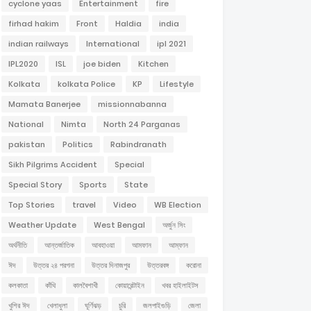
cyclone yaas
Entertainment
fire
firhad hakim
Front
Haldia
india
indian railways
International
ipl 2021
IPL2020
ISL
joe biden
Kitchen
Kolkata
kolkata Police
KP
Lifestyle
Mamata Banerjee
missionnabanna
National
Nimta
North 24 Parganas
pakistan
Politics
Rabindranath
Sikh Pilgrims Accident
Special
Special Story
Sports
State
Top Stories
travel
Video
WB Election
Weather Update
West Bengal
অর্জুন সিং
অর্থনীতি
আন্তর্জাতিক
আবহাওয়া
আমফান
আম্ফান
ঈদ
উত্তর ২৪ পরগনা
উত্তর দিনাজপুর
উত্তরবঙ্গ
করোনা
কলকাতা
কাঁথি
কালবৈশাখী
কোয়ারেন্টাইন
খবর হাইলাইটস
খুশির ঈদ
খেলাধুলা
ঘূর্ণিঝড়
চুরি
জলপাইগুড়ি
জেলা