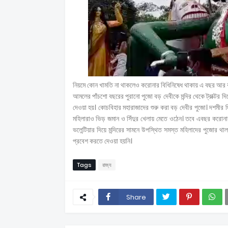
নিয়মে কোন খামতি না থাকলেও করোনার বিধিনিষেধ থাকায় এ বছর আর বড় দ
আমলের পাঁচশো বছরের পুরানো পুজো বড় দেবীকে মন্দির থেকে ট্রাক্টর দিয়ে
দেওয়া হয়। কোচবিহার মহারাজাদের শুরু করা বড় দেবীর পুজো। দশমীর দি
মহিলারাও ভিড় জমান ও সিঁদুর খেলায় মেতে ওঠেন। তবে এবছর করোনা
ভলেন্টিয়ার দিয়ে মন্দিরের সামনে উপস্থিত সমস্ত মহিলাদের পুজোর থা
প্রবেশ করতে দেওয়া হয়নি।
Tags
রাজ্য
Share