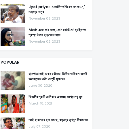
Jyotipriya: 'মমতাদি-অভিষেক সব জানে,'
মন্তব্য বালুর
November 03, 2023
Mahua: কার সঙ্গে, কোন হোটেলে! ব্যক্তিগত
প্রশ্নে বৈঠক ছাড়লেন মহুয়া
November 02, 2023
POPULAR
হাসপাতালেই অবাধ যৌনতা, ভিডিও ভাইরাল হতেই
আত্মহত্যার চেষ্টা ডেপুটি সুপারের
June 30, 2020
বিজেপির প্রার্থী তালিকায় একগুচ্ছ সংখ্যালখু মুখ
March 18, 2021
দলই হারানোর ছক কষছে, বক্তব্য তৃণমূল বিধায়কের
July 07, 2020