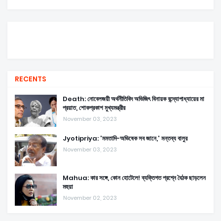
RECENTS
Death: নোবেলজয়ী অর্থনীতিবিদ অভিজিৎ বিনায়ক বন্দ্যোপাধ্যায়ের মা
প্রয়াত, শোকপ্রকাশ মুখ্যমন্ত্রীর
November 03, 2023
Jyotipriya: 'মমতাদি-অভিষেক সব জানে,' মন্তব্য বালুর
November 03, 2023
Mahua: কার সঙ্গে, কোন হোটেলে! ব্যক্তিগত প্রশ্নে বৈঠক ছাড়লেন
মহুয়া
November 02, 2023