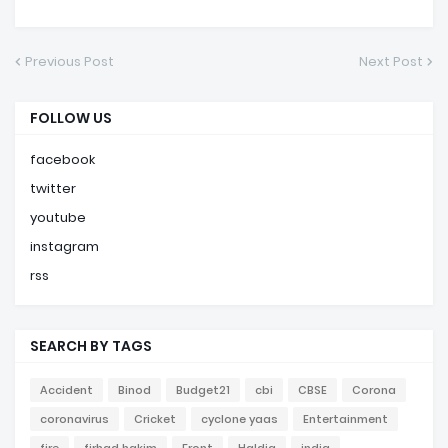
Previous Post
Next Post
FOLLOW US
facebook
twitter
youtube
instagram
rss
SEARCH BY TAGS
Accident
Binod
Budget21
cbi
CBSE
Corona
coronavirus
Cricket
cyclone yaas
Entertainment
fire
firhad hakim
Front
Haldia
india