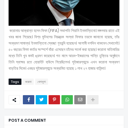
করোনায় আক্রান্ত হলেন ফিফা (FIFA) সভাপতি গিয়ানি ইনফান্তিনো। মঙ্গলবার রাতে এই
খবর জানা গিয়েছে। বিশ্ব ফুটবলের নিয়ন্ত্রক সংস্থা ফিফার তরফে জানানো হয়েছে, তাঁর
সংক্রমণ সামান্য। ইনফান্তিনো স্বেচ্ছা গৃহবন্দি হয়েছেন। আগামী দশদিন থাকবেন সেখানেই।
৫০ বছরের ফিফা কর্তার সংস্পর্শে যাঁরা এসেছেন তাঁদের সতর্ক করা হয়েছে। করোনা অতিমারির
মধ্যে তিনি খুব কমই ঙ্রমণ করেছেন। গত মাসে আরব-ইজরালের শান্তি চুক্তির অনুষ্ঠানে
তিনি স্বাক্ষর রতে হোয়াইট হাউসে গিয়েছিলেন। সুইজারল্যান্ডে এখন করোনা সংক্রমণ
বাড়তির দিকে। এবছর সুইজারল্যান্ডে সংক্রমিত হয়েছে ১ লাখ ২৭ হাজার বাসিন্দা।
Tags
করোনা
খেলাধুলা
POST A COMMENT