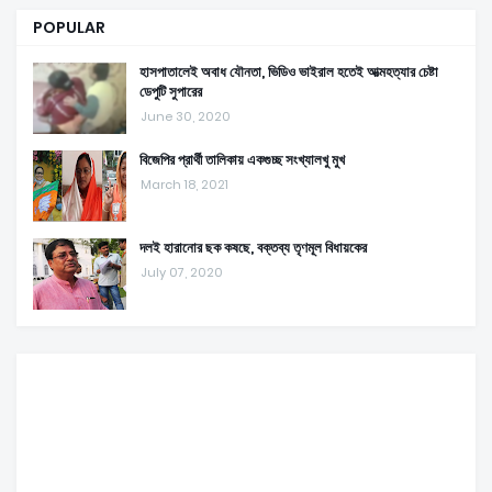
POPULAR
হাসপাতালেই অবাধ যৌনতা, ভিডিও ভাইরাল হতেই আত্মহত্যার চেষ্টা
ডেপুটি সুপারের
June 30, 2020
বিজেপির প্রার্থী তালিকায় একগুচ্ছ সংখ্যালখু মুখ
March 18, 2021
দলই হারানোর ছক কষছে, বক্তব্য তৃণমূল বিধায়কের
July 07, 2020