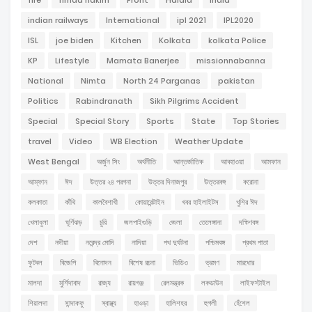
indian railways
International
ipl 2021
IPL2020
ISL
joe biden
Kitchen
Kolkata
kolkata Police
KP
Lifestyle
Mamata Banerjee
missionnabanna
National
Nimta
North 24 Parganas
pakistan
Politics
Rabindranath
Sikh Pilgrims Accident
Special
Special Story
Sports
State
Top Stories
travel
Video
WB Election
Weather Update
West Bengal
অর্জুন সিং
অর্থনীতি
আন্তর্জাতিক
আবহাওয়া
আমফান
আম্ফান
ঈদ
উত্তর ২৪ পরগনা
উত্তর দিনাজপুর
উত্তরবঙ্গ
করোনা
কলকাতা
কাঁথি
কালবৈশাখী
কোয়ারেন্টাইন
খবর হাইলাইটস
খুশির ঈদ
খেলাধুলা
ঘূর্ণিঝড়
চুরি
জলপাইগুড়ি
জেলা
তেলেঙ্গানা
দক্ষিণবঙ্গ
দেশ
নদীয়া
নরেন্দ্র মোদি
নাদিয়া
পথ দুর্ঘটনা
পশ্চিমবঙ্গ
প্রথম পাতা
ফুটবল
বিজেপি
বিনোদন
বিশেষ রচনা
ভিডিও
ভ্রমণ
মারধোর
মালদা
মুর্শিদাবাদ
রাজ্য
রায়গঞ্জ
রেলমন্ত্রক
লকডাউন
লাইফস্টাইল
শিয়ালদা
সান্দাকফু
স্বাস্থ্য
হাওড়া
হালিশহর
হুগলী
হেঁশেল