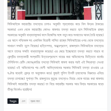
সিবিআইকে মহারাষ্ট্রে তদন্তের ঢালাও অনুমতি প্রত্যাহার করে নিল উদ্ধব ঠাকরের
সরকার। এখন থেকে মহারাষ্ট্রে কোনও মামলার তদন্ত করতে হলে সিবিআইকে রাজ্য
সরকারের অনুমতি বাধ্যতামূলক। ফলে বিজেপির সঙ্গে নতুন করে সংঘাতের আবহ তৈরি হয়েছে।
এর আগে পশ্চিমবঙ্গ সহ একাধিক বিরোধী শাসিত রাজ্যে সিবিআইয়ের ওপর থেকে তদন্তের
সাধারণ সম্মতি তুলে নিয়েছে। ছত্তিশগড়, অন্ধ্রপ্রদেশ, রাজস্থান সিবিআইকে তদন্তের
আগে তাদের সম্মতি বাধ্যতামূলক করেছে। এর জেরে ইচ্ছেমতো তদন্ত করতে পারবে না
কেন্দ্রীয় তদন্তকারী সংস্থাটি। উত্তরপ্রদেশে দায়ের করা অভিযোগের ভিত্তিতে বার্কের
টেলিভিশন রেটিং কেলেঙ্কারির তদন্তে সিবিআই মামলা করার পরই এই সিদ্ধান্ত নেওয়া
হয়েছে। ওই অভিযোগের পর যোগী আদিত্যনাথের সরকার সিবিআই তদন্ত চাওয়ার ২৪
ঘণ্টার মধ্যেই কেন্দ্র তা অনুমোদন করে। মুম্বই পুলিশ তিনটি চ্যানেলের বিরুদ্ধে এনিয়ে
তদন্ত চালাচ্ছে। সুশান্ত সিং রাজপুতের মৃত্যুর তদন্তেও বিহার থেকে দায়ের করা মামলায়
সিবিআই মহারাষ্ট্রে তদন্ত করছে। তা নিয়ে মহারাষ্ট্র সরকার আর বিহার সরকারের মধ্যে
তীব্র বিতর্কও হয়েছিল।
Tags
দেশ
প্রথম পাতা