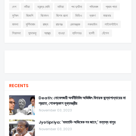
দেশ
নদীয়া
নরেন্দ্র মোদি
নাদিয়া
পথ দুর্ঘটনা
পশ্চিমবঙ্গ
প্রথম পাতা
ফুটবল
বিজেপি
বিনোদন
বিশেষ রচনা
ভিডিও
ভ্রমণ
মারধোর
মালদা
মুর্শিদাবাদ
রাজ্য
রায়গঞ্জ
রেলমন্ত্রক
লকডাউন
লাইফস্টাইল
শিয়ালদা
সান্দাকফু
স্বাস্থ্য
হাওড়া
হালিশহর
হুগলী
হেঁশেল
RECENTS
Death: নোবেলজয়ী অর্থনীতিবিদ অভিজিৎ বিনায়ক বন্দ্যোপাধ্যায়ের মা
প্রয়াত, শোকপ্রকাশ মুখ্যমন্ত্রীর
November 03, 2023
Jyotipriya: 'মমতাদি-অভিষেক সব জানে,' মন্তব্য বালুর
November 03, 2023