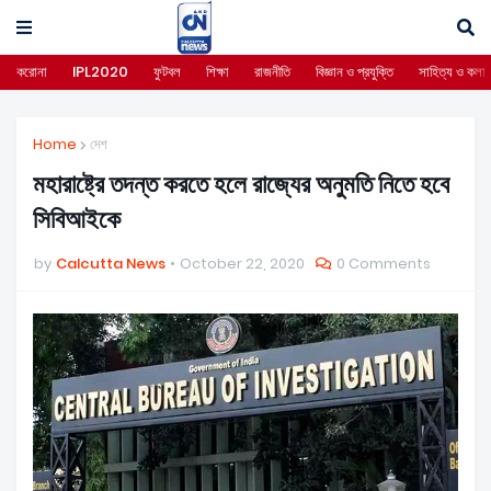
করোনা
IPL2020
ফুটবল
শিক্ষা
রাজনীতি
বিজ্ঞান ও প্রযুক্তি
সাহিত্য ও কলা
Home
দেশ
মহারাষ্ট্রে তদন্ত করতে হলে রাজ্যের অনুমতি নিতে হবে
সিবিআইকে
by
Calcutta News
October 22, 2020
0 Comments