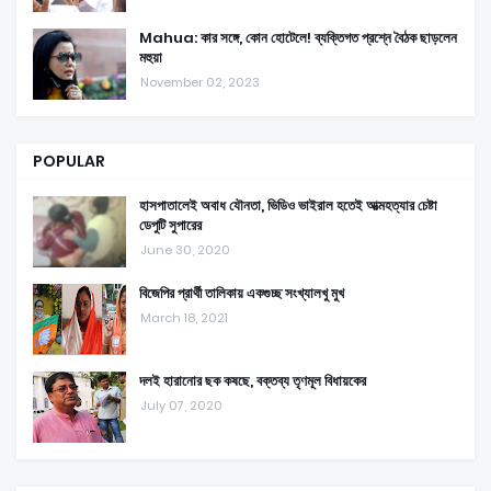
Mahua: কার সঙ্গে, কোন হোটেলে! ব্যক্তিগত প্রশ্নে বৈঠক ছাড়লেন
মহুয়া
November 02, 2023
POPULAR
হাসপাতালেই অবাধ যৌনতা, ভিডিও ভাইরাল হতেই আত্মহত্যার চেষ্টা
ডেপুটি সুপারের
June 30, 2020
বিজেপির প্রার্থী তালিকায় একগুচ্ছ সংখ্যালখু মুখ
March 18, 2021
দলই হারানোর ছক কষছে, বক্তব্য তৃণমূল বিধায়কের
July 07, 2020