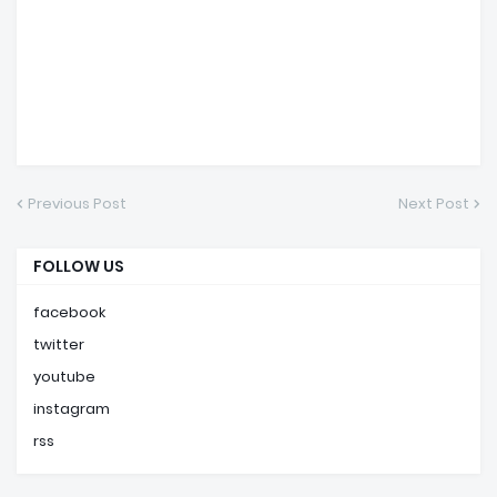
Previous Post
Next Post
FOLLOW US
facebook
twitter
youtube
instagram
rss