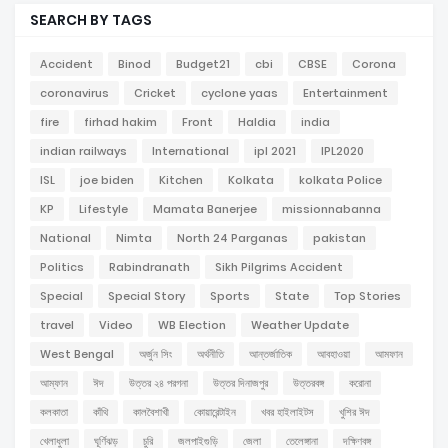
SEARCH BY TAGS
Accident
Binod
Budget21
cbi
CBSE
Corona
coronavirus
Cricket
cyclone yaas
Entertainment
fire
firhad hakim
Front
Haldia
india
indian railways
International
ipl 2021
IPL2020
ISL
joe biden
Kitchen
Kolkata
kolkata Police
KP
Lifestyle
Mamata Banerjee
missionnabanna
National
Nimta
North 24 Parganas
pakistan
Politics
Rabindranath
Sikh Pilgrims Accident
Special
Special Story
Sports
State
Top Stories
travel
Video
WB Election
Weather Update
West Bengal
অর্জুন সিং
অর্থনীতি
আন্তর্জাতিক
আবহাওয়া
আমফান
আম্ফান
ঈদ
উত্তর ২৪ পরগনা
উত্তর দিনাজপুর
উত্তরবঙ্গ
করোনা
কলকাতা
কাঁথি
কালবৈশাখী
কোয়ারেন্টাইন
খবর হাইলাইটস
খুশির ঈদ
খেলাধুলা
ঘূর্ণিঝড়
চুরি
জলপাইগুড়ি
জেলা
তেলেঙ্গানা
দক্ষিণবঙ্গ