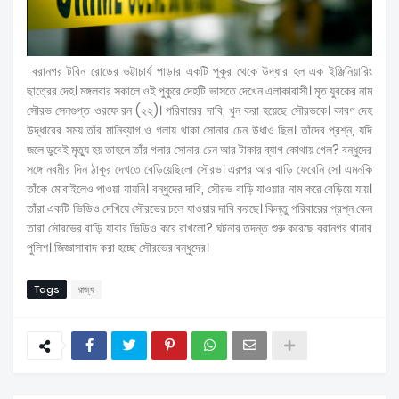
বরানগর টবিন রোডের ভট্টাচার্য পাড়ার একটি পুকুর থেকে উদ্ধার হল এক ইঞ্জিনিয়ারিং
ছাত্রের দেহ। মঙ্গলবার সকালে ওই পুকুরে দেহটি ভাসতে দেখেন এলাকাবাসী। মৃত যুবকের নাম
সৌরভ সেনগুপ্ত ওরফে রন (২২)। পরিবারের দাবি, খুন করা হয়েছে সৌরভকে। কারণ দেহ
উদ্ধারের সময় তাঁর মানিব্যাগ ও গলায় থাকা সোনার চেন উধাও ছিল। তাঁদের প্রশ্ন, যদি
জলে ডুবেই মৃত্যু হয় তাহলে তাঁর গলার সোনার চেন আর টাকার ব্যাগ কোথায় গেল? বন্ধুদের
সঙ্গে নবমীর দিন ঠাকুর দেখতে বেড়িয়েছিলো সৌরভ। এরপর আর বাড়ি ফেরেনি সে। এমনকি
তাঁকে মোবাইলেও পাওয়া যায়নি। বন্ধুদের দাবি, সৌরভ বাড়ি যাওয়ার নাম করে বেড়িয়ে যায়।
তাঁরা একটি ভিডিও দেখিয়ে সৌরভের চলে যাওয়ার দাবি করছে। কিন্তু পরিবারের প্রশ্ন কেন
তারা সৌরভের বাড়ি যাবার ভিডিও করে রাখলো? ঘটনার তদন্ত শুরু করেছে বরানগর থানার
পুলিশ। জিজ্ঞাসাবাদ করা হচ্ছে সৌরভের বন্ধুদের।
Tags
রাজ্য