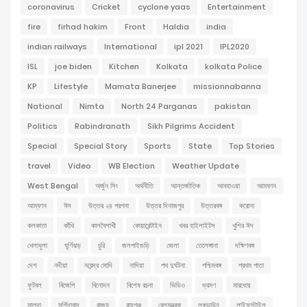
coronavirus
Cricket
cyclone yaas
Entertainment
fire
firhad hakim
Front
Haldia
india
indian railways
International
ipl 2021
IPL2020
ISL
joe biden
Kitchen
Kolkata
kolkata Police
KP
Lifestyle
Mamata Banerjee
missionnabanna
National
Nimta
North 24 Parganas
pakistan
Politics
Rabindranath
Sikh Pilgrims Accident
Special
Special Story
Sports
State
Top Stories
travel
Video
WB Election
Weather Update
West Bengal
অর্জুন সিং
অর্থনীতি
আন্তর্জাতিক
আবহাওয়া
আমফান
আম্ফান
ঈদ
উত্তর ২৪ পরগনা
উত্তর দিনাজপুর
উত্তরবঙ্গ
করোনা
কলকাতা
কাঁথি
কালবৈশাখী
কোয়ারেন্টাইন
খবর হাইলাইটস
খুশির ঈদ
খেলাধুলা
ঘূর্ণিঝড়
চুরি
জলপাইগুড়ি
জেলা
তেলেঙ্গানা
দক্ষিণবঙ্গ
দেশ
নদীয়া
নরেন্দ্র মোদি
নাদিয়া
পথ দুর্ঘটনা
পশ্চিমবঙ্গ
প্রথম পাতা
ফুটবল
বিজেপি
বিনোদন
বিশেষ রচনা
ভিডিও
ভ্রমণ
মারধোর
মালদা
মুর্শিদাবাদ
রাজ্য
রায়গঞ্জ
রেলমন্ত্রক
লকডাউন
লাইফস্টাইল