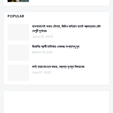
POPULAR
হাসপাতালেই অবাধ যৌনতা, ভিডিও ভাইরাল হতেই আত্মহত্যার চেষ্টা
ডেপুটি সুপারের
June 30, 2020
বিজেপির প্রার্থী তালিকায় একগুচ্ছ সংখ্যালখু মুখ
March 18, 2021
দলই হারানোর ছক কষছে, বক্তব্য তৃণমূল বিধায়কের
July 07, 2020