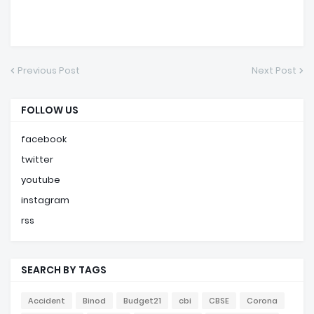
Previous Post
Next Post
FOLLOW US
facebook
twitter
youtube
instagram
rss
SEARCH BY TAGS
Accident
Binod
Budget21
cbi
CBSE
Corona