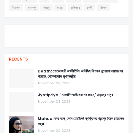
শিয়ালদা
সান্দাকফু
স্বাস্থ্য
হাওড়া
হালিশহর
হুগলী
হেঁশেল
RECENTS
Death: নোবেলজয়ী অর্থনীতিবিদ অভিজিৎ বিনায়ক বন্দ্যোপাধ্যায়ের মা
প্রয়াত, শোকপ্রকাশ মুখ্যমন্ত্রীর
November 03, 2023
Jyotipriya: 'মমতাদি-অভিষেক সব জানে,' মন্তব্য বালুর
November 03, 2023
Mahua: কার সঙ্গে, কোন হোটেলে! ব্যক্তিগত প্রশ্নে বৈঠক ছাড়লেন
মহুয়া
November 02, 2023