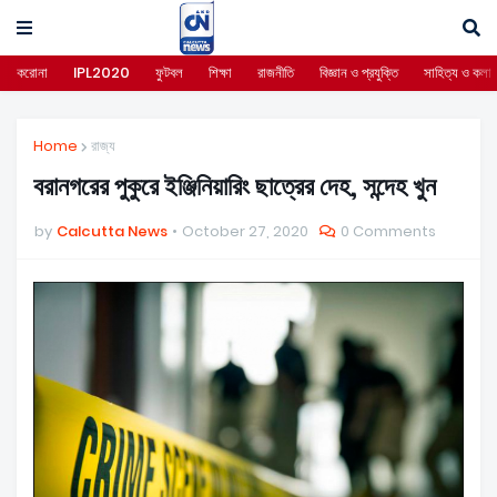
করোনা
IPL2020
ফুটবল
শিক্ষা
রাজনীতি
বিজ্ঞান ও প্রযুক্তি
সাহিত্য ও কলা
Home
রাজ্য
বরানগরের পুকুরে ইঞ্জিনিয়ারিং ছাত্রের দেহ, সন্দেহ খুন
by
Calcutta News
October 27, 2020
0 Comments