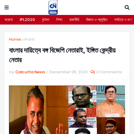
করোনা
IPL2020
ফুটবল
শিক্ষা
রাজনীতি
বিজ্ঞান ও প্রযুক্তি
সাহিত্য ও কলা
Home
Front
বাংলার দায়িত্বে বঙ্গ বিজেপি নেতারাই, ইঙ্গিত কেন্দ্রীয়
নেতার
by
Calcutta News
December 06, 2020
0 Comments