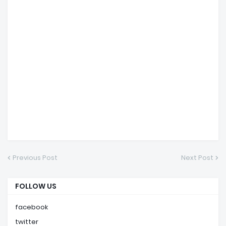
Previous Post
Next Post
FOLLOW US
facebook
twitter