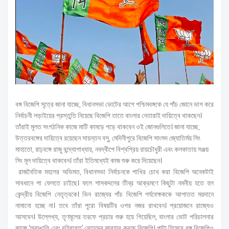
বঙ্গ বিজেপি সূত্রে জানা যাচ্ছে, বিধানসভা ভোটের আগে পশ্চিমবঙ্গকে যে পাঁচ জোনে ভাগ করে
নির্বাচনী লড়াইয়ের প্রস্তুতি নিয়েছে বিজেপি তাতে বাংলার নেতারাই দায়িত্বে থাকছেন।
তাঁরাই মূলত সংগঠনিক কাজে মাটি কামড়ে পড়ে থাকবেন ওই জোনগুলিতে। জানা যাচ্ছে,
উত্তরবঙ্গের দায়িত্বে রয়েছেন সায়ন্তন বসু, মেদিনীপুরে বিজেপি সাংসদ জ্যোতির্ময় সিং
মাহাতো, রাঢ়বঙ্গে রাজু বন্দ্যোপাধ্যায়, নবদ্বীপে বিশ্বপ্রিয় রায়চৌধুরী এবং কলকাতায় সঞ্জয়
সিং মূল দায়িত্বে থাকবেন। তাঁরা ইতিমধ্যেই কাজ শুরু করে দিয়েছেন।
রাজনৈতিক মহলের অভিমত, বিধানসভা নির্বাচনকে পাখির চোখ করা বিজেপি অনেকটাই
সাবধানে পা ফেলতে চাইছে। ফলে শাসকদলের তীব্র আক্রমণে কিছুটা নমনীয় হতে হল
কেন্দ্রীয় বিজেপি নেতৃত্বকে। ভিন রাজ্যের পাঁচ বিজেপি পর্যবেক্ষককে আপাতত ময়দানে
নামানো হচ্ছে না। তবে তাঁরা পুরো বিষয়টির ওপর নজর রাখবেন। প্রয়োজনে রাজ্যেও
আসবেন। উল্লেখ্য, তৃণমূলের তরফে প্রচার শুরু হয়ে গিয়েছিল, বাংলার ভোট পরিচালনার
কাজে ‘অবাঙালি এবং বহিরাগত’ নেতাদের ব্যবহার করছে বিজেপি। পাল্টা হিসেবে বঙ্গ বিজেপিও