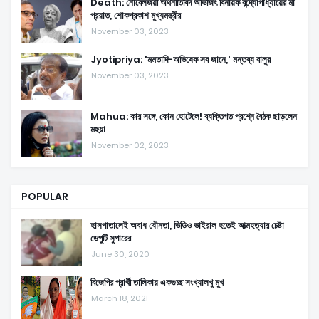
Death: নোবেলজয়ী অর্থনীতিবিদ অভিজিৎ বিনায়ক বন্দ্যোপাধ্যায়ের মা
প্রয়াত, শোকপ্রকাশ মুখ্যমন্ত্রীর
November 03, 2023
Jyotipriya: 'মমতাদি-অভিষেক সব জানে,' মন্তব্য বালুর
November 03, 2023
Mahua: কার সঙ্গে, কোন হোটেলে! ব্যক্তিগত প্রশ্নে বৈঠক ছাড়লেন
মহুয়া
November 02, 2023
POPULAR
হাসপাতালেই অবাধ যৌনতা, ভিডিও ভাইরাল হতেই আত্মহত্যার চেষ্টা
ডেপুটি সুপারের
June 30, 2020
বিজেপির প্রার্থী তালিকায় একগুচ্ছ সংখ্যালখু মুখ
March 18, 2021