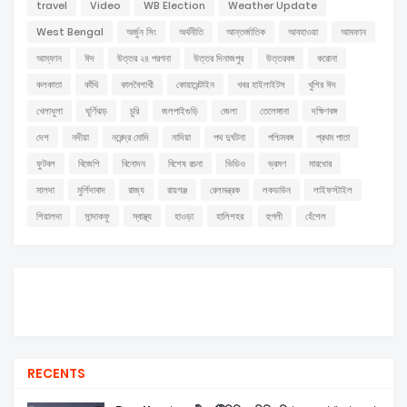
travel
Video
WB Election
Weather Update
West Bengal
অর্জুন সিং
অর্থনীতি
আন্তর্জাতিক
আবহাওয়া
আমফান
আম্ফান
ঈদ
উত্তর ২৪ পরগনা
উত্তর দিনাজপুর
উত্তরবঙ্গ
করোনা
কলকাতা
কাঁথি
কালবৈশাখী
কোয়ারেন্টাইন
খবর হাইলাইটস
খুশির ঈদ
খেলাধুলা
ঘূর্ণিঝড়
চুরি
জলপাইগুড়ি
জেলা
তেলেঙ্গানা
দক্ষিণবঙ্গ
দেশ
নদীয়া
নরেন্দ্র মোদি
নাদিয়া
পথ দুর্ঘটনা
পশ্চিমবঙ্গ
প্রথম পাতা
ফুটবল
বিজেপি
বিনোদন
বিশেষ রচনা
ভিডিও
ভ্রমণ
মারধোর
মালদা
মুর্শিদাবাদ
রাজ্য
রায়গঞ্জ
রেলমন্ত্রক
লকডাউন
লাইফস্টাইল
শিয়ালদা
সান্দাকফু
স্বাস্থ্য
হাওড়া
হালিশহর
হুগলী
হেঁশেল
RECENTS