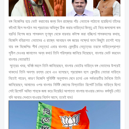
বঙ্গ বিজেপির হয়ে ভোট করানোর জন্য ভিন রাজ্যের পাঁচ নেতাকে পাঠানো হয়েছিল। তাঁদের
কাঁধেই ছিল সংগঠন সহ প্রচারের অভিমুখ ঠিক করার দায়িত্ব। কিন্তু এই নিয়ে জলঘোলা কম
হয়নি। বিশেষ করে শাসকদল তৃণমূল থেকে বারবার কটাক্ষ করা হচ্ছিল। শাসকদলের কথায়,
বিজেপি বহিরাগত নেতাদের এ রাজ্যে আনছেন বঙ্গ জয়ের লক্ষ্যে। ফলে কিছুটা চাপেই পড়ে
যায় বঙ্গ বিজেপির শীর্ষ নেতৃত্ব। এবার বাংলায় কেন্দ্রীয় নেতৃত্বের তরফে দায়িত্বপ্রাপ্ত
সুনীল দেওধর জানালেন অন্য কথা। তিনি পরিস্কার জানিয়ে দিয়েছেন, বাংলার ভোট করবেন
বাংলার নেতারাই।
সূত্রের খবর, ঘনিষ্ঠ মহলে তিনি জানিয়েছেন, বাংলার ভোটের দায়িত্ব বঙ্গ নেতাদের উপরেই
থাকবে। তিনি অবশ্য রহস্য রেখে এও বলেছেন, প্রয়োজন হলে কেন্দ্রীয় নেতারা দায়িত্ব
নিতেই পারেন, কারণ বিজেপি সুনির্দিষ্ট অনুশাসন মেনে চলে। এক সর্বভারতীয় দৈনিকে তিনি
জানিয়েছেন, আমাদের ওপর বাংলার নির্দিষ্ট জোনের বিস্তারিত রিপোর্ট তৈরির দায়িত্ব ছিল।
সেই রিপোর্ট অমিত শাহকে জমা করে দিয়েছি। আপাতত বাংলায় যাওয়ার কোনও কর্মসূচি নেই।
যদি আবার সেখানে যাওয়ার নির্দেশ আসে, তবেই যাব।