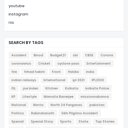
youtube
instagram
rss
SEARCH BY TAGS
Accident
Binod
Budget21
cbi
CBSE
Corona
coronavirus
Cricket
cyclone yaas
Entertainment
fire
firhad hakim
Front
Haldia
india
indian railways
International
ipl 2021
IPL2020
ISL
joe biden
Kitchen
Kolkata
kolkata Police
KP
Lifestyle
Mamata Banerjee
missionnabanna
National
Nimta
North 24 Parganas
pakistan
Politics
Rabindranath
Sikh Pilgrims Accident
Special
Special Story
Sports
State
Top Stories