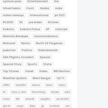
cyclone yaas
Entertainment
fire
firhad hakim
Front
Haldia
india
indian railways
International
ipl 2021
IPL2020
ISL
joe biden
Kitchen
Kolkata
kolkata Police
KP
Lifestyle
Mamata Banerjee
missionnabanna
National
Nimta
North 24 Parganas
pakistan
Politics
Rabindranath
Sikh Pilgrims Accident
Special
Special Story
Sports
State
Top Stories
travel
Video
WB Election
Weather Update
West Bengal
অর্জুন সিং
অর্থনীতি
আন্তর্জাতিক
আবহাওয়া
আমফান
আম্ফান
ঈদ
উত্তর ২৪ পরগনা
উত্তর দিনাজপুর
উত্তরবঙ্গ
করোনা
কলকাতা
কাঁথি
কালবৈশাখী
কোয়ারেন্টাইন
খবর হাইলাইটস
খুশির ঈদ
খেলাধুলা
ঘূর্ণিঝড়
চুরি
জলপাইগুড়ি
জেলা