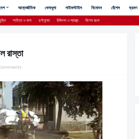
দেশ
আন্তর্জাতিক
খেলাধুলা
লাইফস্টাইল
বিনোদন
হেঁশেল
ভ্রমণ
ুক্তি
সাহিত্য ও কলা
দুর্গাপুজো
চিকিৎসা ও স্বাস্থ্য
বিশেষ রচনা
ল রাস্তা
Comments