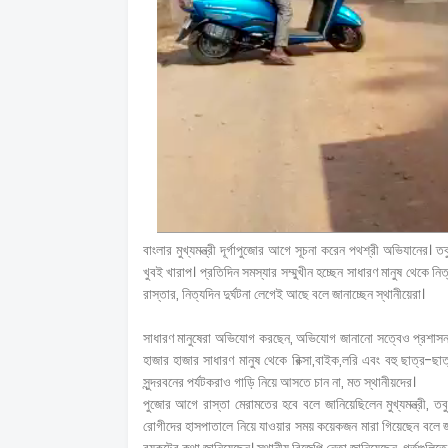
বাংলার মুখ্যমন্ত্রী দূর্গাপুজোর আগে সূচনা করেন পথশ্রী অভিযানের। 
খুবই খারাপ। প্রতিদিন সমস্যার সম্মুখীন হচ্ছেন সাধারণ মানুষ থেকে 
রাস্তার, নিত্যদিন দুর্ঘটনা লেগেই আছে বলে জানাচ্ছেন স্থানীয়েরা।
সাধারণ মানুষেরা অভিযোগ করছেন, অভিযোগ জানানো সত্বেও প্রশাসন থ
হাজার হাজার সাধারণ মানুষ থেকে রিক্সা,বাইক,লরি এবং বহু ছাত্র-ছাত্র
সুন্দরবনের পর্যটকরাও গাড়ি নিয়ে আসতে চান না, মত স্থানীয়দের।
পুজোর আগে রাস্তা মেরামতের হবে বলে জানিয়েছিলেন মুখ্যমন্ত্রী, 
রোগীদের হাসপাতালে নিয়ে যাওয়ার সময় কয়েকজন মারা গিয়েছেন বলে জা