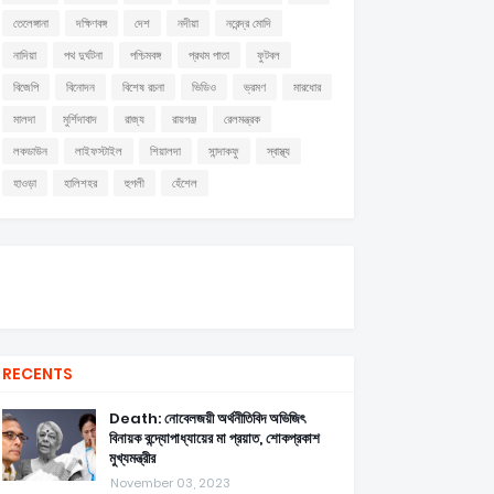
তেলেঙ্গানা
দক্ষিণবঙ্গ
দেশ
নদীয়া
নরেন্দ্র মোদি
নাদিয়া
পথ দুর্ঘটনা
পশ্চিমবঙ্গ
প্রথম পাতা
ফুটবল
বিজেপি
বিনোদন
বিশেষ রচনা
ভিডিও
ভ্রমণ
মারধোর
মালদা
মুর্শিদাবাদ
রাজ্য
রায়গঞ্জ
রেলমন্ত্রক
লকডাউন
লাইফস্টাইল
শিয়ালদা
সান্দাকফু
স্বাস্থ্য
হাওড়া
হালিশহর
হুগলী
হেঁশেল
RECENTS
Death: নোবেলজয়ী অর্থনীতিবিদ অভিজিৎ
বিনায়ক বন্দ্যোপাধ্যায়ের মা প্রয়াত, শোকপ্রকাশ
মুখ্যমন্ত্রীর
November 03, 2023