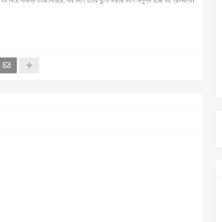
ট দিয়ে সামান্য তাপ্পি দিয়েছে, যার ফলে ইটের ধুলো উড়ছে ফলে অসুস্থ হচ্ছে বহু গ্রামবাসী।