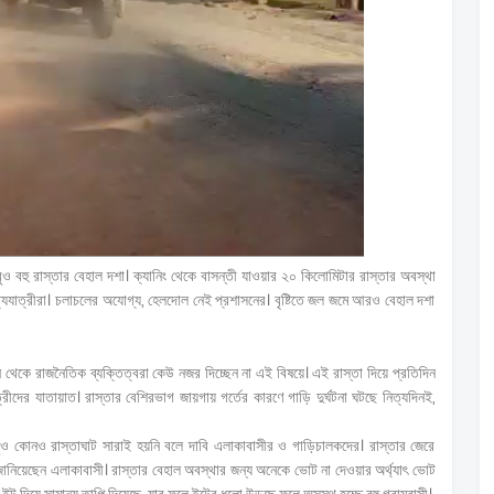
তবুও বহু রাস্তার বেহাল দশা। ক্যানিং থেকে বাসন্তী যাওয়ার ২০ কিলোমিটার রাস্তার অবস্থা
নিত্যযাত্রীরা। চলাচলের অযোগ্য, হেলদোল নেই প্রশাসনের। বৃষ্টিতে জল জমে আরও বেহাল দশা
েকে রাজনৈতিক ব্যক্তিত্বরা কেউ নজর দিচ্ছেন না এই বিষয়ে। এই রাস্তা দিয়ে প্রতিদিন
ীদের যাতায়াত। রাস্তার বেশিরভাগ জায়গায় গর্তের কারণে গাড়ি দুর্ঘটনা ঘটছে নিত্যদিনই,
তবুও কোনও রাস্তাঘাট সারাই হয়নি বলে দাবি এলাকাবাসীর ও গাড়িচালকদের। রাস্তার জেরে
নিয়েছেন এলাকাবাসী। রাস্তার বেহাল অবস্থার জন্য অনেকে ভোট না দেওয়ার অর্থ্যাৎ ভোট