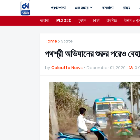
প্রথমপাতা
এক নজরে
কলকাতা
রাজ্য
করোনা
IPL2020
ফুটবল
শিক্ষা
রাজনীতি
বিজ্ঞান ও প্রয
Home
State
পথশ্রী অভিযানের শুরুর পরেও বেহা
by
Calcutta News
December 01, 2020
0 