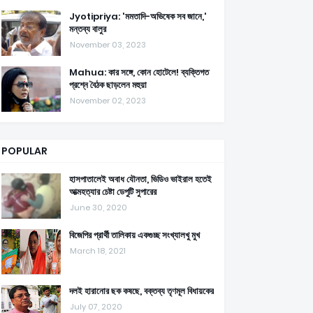
Jyotipriya: 'মমতাদি-অভিষেক সব জানে,'
মন্তব্য বালুর
November 03, 2023
Mahua: কার সঙ্গে, কোন হোটেলে! ব্যক্তিগত
প্রশ্নে বৈঠক ছাড়লেন মহুয়া
November 02, 2023
POPULAR
হাসপাতালেই অবাধ যৌনতা, ভিডিও ভাইরাল হতেই
আত্মহত্যার চেষ্টা ডেপুটি সুপারের
June 30, 2020
বিজেপির প্রার্থী তালিকায় একগুচ্ছ সংখ্যালখু মুখ
March 18, 2021
দলই হারানোর ছক কষছে, বক্তব্য তৃণমূল বিধায়কের
July 07, 2020