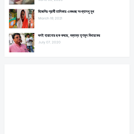
বিজেপির প্রার্থী তালিকায় একগুচ্ছ সংখ্যালখু মুখ
March 18, 2021
দলই হারানোর ছক কষছে, বক্তব্য তৃণমূল বিধায়কের
July 07, 2020