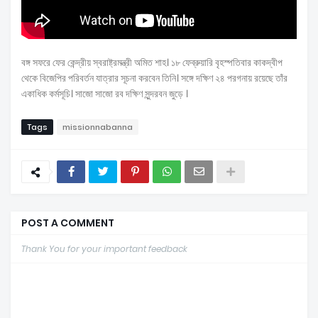
বঙ্গ সফরে ফের কেন্দ্রীয় স্বরাষ্ট্রমন্ত্রী অমিত শাহ। ১৮ ফেব্রুয়ারি বৃহস্পতিবার কাকদ্বীপ
থেকে বিজেপির পরিবর্তন যাত্রার সূচনা করবেন তিনি। সঙ্গে দক্ষিণ ২৪ পরগনায় রয়েছে তাঁর
একাধিক কর্মসূচি। সাজো সাজো রব দক্ষিণ সুন্দরবন জুড়ে ।
Tags
missionnabanna
POST A COMMENT
Thank You for your important feedback