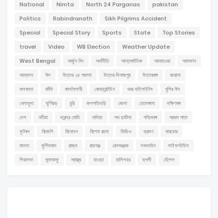
National
Nimta
North 24 Parganas
pakistan
Politics
Rabindranath
Sikh Pilgrims Accident
Special
Special Story
Sports
State
Top Stories
travel
Video
WB Election
Weather Update
West Bengal
অর্জুন সিং
অর্থনীতি
আন্তর্জাতিক
আবহাওয়া
আমফান
আম্ফান
ঈদ
উত্তর ২৪ পরগনা
উত্তর দিনাজপুর
উত্তরবঙ্গ
করোনা
কলকাতা
কাঁথি
কালবৈশাখী
কোয়ারেন্টাইন
খবর হাইলাইটস
খুশির ঈদ
খেলাধুলা
ঘূর্ণিঝড়
চুরি
জলপাইগুড়ি
জেলা
তেলেঙ্গানা
দক্ষিণবঙ্গ
দেশ
নদীয়া
নরেন্দ্র মোদি
নাদিয়া
পথ দুর্ঘটনা
পশ্চিমবঙ্গ
প্রথম পাতা
ফুটবল
বিজেপি
বিনোদন
বিশেষ রচনা
ভিডিও
ভ্রমণ
মারধোর
মালদা
মুর্শিদাবাদ
রাজ্য
রায়গঞ্জ
রেলমন্ত্রক
লকডাউন
লাইফস্টাইল
শিয়ালদা
সান্দাকফু
স্বাস্থ্য
হাওড়া
হালিশহর
হুগলী
হেঁশেল