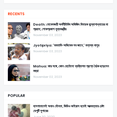
RECENTS
Death: নোবেলজয়ী অর্থনীতিবিদ অভিজিৎ বিনায়ক বন্দ্যোপাধ্যায়ের মা
প্রয়াত, শোকপ্রকাশ মুখ্যমন্ত্রীর
November 03, 2023
Jyotipriya: 'মমতাদি-অভিষেক সব জানে,' মন্তব্য বালুর
November 03, 2023
Mahua: কার সঙ্গে, কোন হোটেলে! ব্যক্তিগত প্রশ্নে বৈঠক ছাড়লেন
মহুয়া
November 02, 2023
POPULAR
হাসপাতালেই অবাধ যৌনতা, ভিডিও ভাইরাল হতেই আত্মহত্যার চেষ্টা
ডেপুটি সুপারের
June 30, 2020