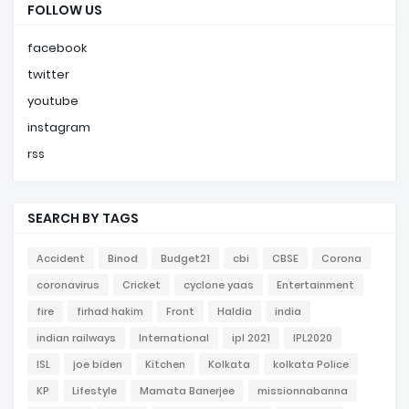
FOLLOW US
facebook
twitter
youtube
instagram
rss
SEARCH BY TAGS
Accident
Binod
Budget21
cbi
CBSE
Corona
coronavirus
Cricket
cyclone yaas
Entertainment
fire
firhad hakim
Front
Haldia
india
indian railways
International
ipl 2021
IPL2020
ISL
joe biden
Kitchen
Kolkata
kolkata Police
KP
Lifestyle
Mamata Banerjee
missionnabanna