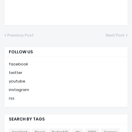
Previous Post
Next Post
FOLLOW US
facebook
twitter
youtube
instagram
rss
SEARCH BY TAGS