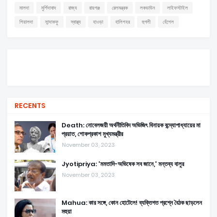
মালদা
মুর্শিদাবাদ
রাজ্য
রায়গঞ্জ
রেলমন্ত্রক
লকডাউন
লাইফস্টাইল
শিয়ালদা
সান্দাকফু
স্বাস্থ্য
হাওড়া
হালিশহর
হুগলী
হেঁশেল
RECENTS
Death: নোবেলজয়ী অর্থনীতিবিদ অভিজিৎ বিনায়ক বন্দ্যোপাধ্যায়ের মা
প্রয়াত, শোকপ্রকাশ মুখ্যমন্ত্রীর
November 03, 2023
Jyotipriya: 'মমতাদি-অভিষেক সব জানে,' মন্তব্য বালুর
November 03, 2023
Mahua: কার সঙ্গে, কোন হোটেলে! ব্যক্তিগত প্রশ্নে বৈঠক ছাড়লেন
মহুয়া