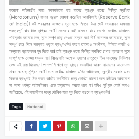
করোনা অতিমারীর সময় লকডাউনের ছয় মাসের ব্যাঙ্ক ঋণের কিস্তি স্থগিত
(Moratorium) রাখার প্রকল্প ঘোষণা করেছিল আরবিআই (Reserve Bank
of India)। ওই প্রকল্পের আওতায় সুদে ছাড় মিলবে কিনা সেই সংক্রান্ত মামলায়
গুরুত্বপূর্ণ রায় দিল সুপ্রিম কোর্ট। মঙ্গলবার এই মামলার রায়ে দেশের সর্বোচ্চ আদালত
পরিস্কার জানিয়ে দিল, সুদে সম্পূর্ণ ছাড় দেওয়া সম্ভব নয়। শীর্ষ আদালত জানিয়েছে, সুদে
সম্পূর্ণ ছাড় দিলে সমস্যায় পড়বে ব্যাঙ্কগুলি। কারণ তাদেরও অংশীদার, বিনিয়োগকারী ও
অন্যান্য গ্রাহকদের সুদ দিতে হয়। তাই ব্যাঙ্ক ঋণের কিস্তি স্থগিত রাখার প্রকল্পের সুদে
সম্পূর্ণ ছাড় দেওয়া সম্ভব নয়। বিচারপতি অশোক ভূষণের নেতৃত্বে তিন সদস্যের ডিভিশন
বেঞ্চ এই রায় দিয়েছেন। পাশাপাশি ঋণে সুদ ছাড়ের সময়সীমা আরও বাড়ানোর আবেদনও
নাকচ করেছে সুপ্রিম কোর্ট। তবে সর্বোচ্চ আদালত এদিন জানিয়েছে, কেন্দ্রীয় সরকার এবং
রিজার্ভ ব্যাঙ্কই ঠিক করবে জাতীয় অর্থনীতির জন্য কোনটা ভালো। ফলে দুর্নীতির অভিযোগ
না আসা পর্যন্ত আইনবিভাগ এতে হস্তক্ষেপ করতে পারে না। যদিও সুপ্রিম কোর্ট আরও
জানিয়েছে, এই সময়সীমার মধ্যে যৌগিক হারে সুদ নিতে পারবে না ব্যাঙ্কগুলি।
Tags
National