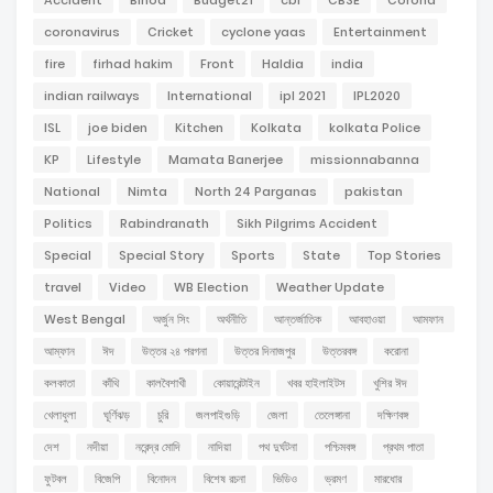
Accident
Binod
Budget21
cbi
CBSE
Corona
coronavirus
Cricket
cyclone yaas
Entertainment
fire
firhad hakim
Front
Haldia
india
indian railways
International
ipl 2021
IPL2020
ISL
joe biden
Kitchen
Kolkata
kolkata Police
KP
Lifestyle
Mamata Banerjee
missionnabanna
National
Nimta
North 24 Parganas
pakistan
Politics
Rabindranath
Sikh Pilgrims Accident
Special
Special Story
Sports
State
Top Stories
travel
Video
WB Election
Weather Update
West Bengal
অর্জুন সিং
অর্থনীতি
আন্তর্জাতিক
আবহাওয়া
আমফান
আম্ফান
ঈদ
উত্তর ২৪ পরগনা
উত্তর দিনাজপুর
উত্তরবঙ্গ
করোনা
কলকাতা
কাঁথি
কালবৈশাখী
কোয়ারেন্টাইন
খবর হাইলাইটস
খুশির ঈদ
খেলাধুলা
ঘূর্ণিঝড়
চুরি
জলপাইগুড়ি
জেলা
তেলেঙ্গানা
দক্ষিণবঙ্গ
দেশ
নদীয়া
নরেন্দ্র মোদি
নাদিয়া
পথ দুর্ঘটনা
পশ্চিমবঙ্গ
প্রথম পাতা
ফুটবল
বিজেপি
বিনোদন
বিশেষ রচনা
ভিডিও
ভ্রমণ
মারধোর