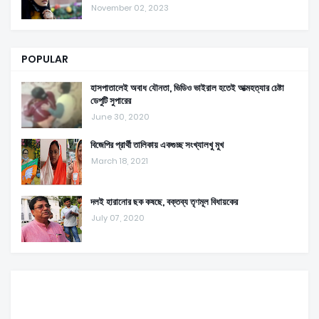
November 02, 2023
POPULAR
হাসপাতালেই অবাধ যৌনতা, ভিডিও ভাইরাল হতেই আত্মহত্যার চেষ্টা
ডেপুটি সুপারের
June 30, 2020
বিজেপির প্রার্থী তালিকায় একগুচ্ছ সংখ্যালখু মুখ
March 18, 2021
দলই হারানোর ছক কষছে, বক্তব্য তৃণমূল বিধায়কের
July 07, 2020