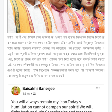
দলীয় প্রার্থী এবং টিকিট নিয়ে বনিবনা না হওয়ায় দল ছাড়ার সিদ্ধান্ত নিলেন বিজেপির
কলকাতা জোনের পর্যবেক্ষক শোভন চট্টোপাধ্যায়। তাঁর বান্ধবীও একই সিদ্ধান্ত নিয়েছেন।
তিনি আবার বিজেপির কলকাতা জোনের সহ আহ্বায়ক পদে রয়েছেন। সবমিলিয়ে তৃতীয় ও
চতুর্থ দফার প্রার্থী তালিকা প্রকাশ হতেই জোড়দার ধাক্কা খেতে হচ্ছে বিজেপিকে। সূত্রের
খবর, বিজেপির রাজ্য সভাপতি দিলীপ ঘোষকে চিঠি দিয়ে দলের সঙ্গে সম্পর্ক ত্যাগ করতে
চাইলেন শোভন-বৈশাখী। তবে ফেসবুকে নিজের ক্ষোভ জানিয়ে দল ছাড়ার ইঙ্গিত দিয়েছেন
বৈশাখী বন্দ্যোপাধ্যায়। তিনি লিখেছেন, ‘ষড়যন্ত্রকারীরা সফল হবে না। আমরাই জিতবো।
বেহালা পূর্বের মানুষের আশীর্বাদ আমাদের সঙ্গে রয়েছে’।