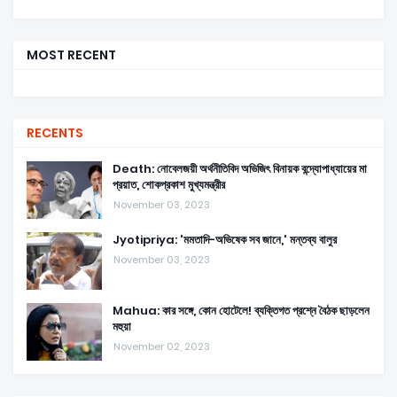
MOST RECENT
RECENTS
Death: নোবেলজয়ী অর্থনীতিবিদ অভিজিৎ বিনায়ক বন্দ্যোপাধ্যায়ের মা
প্রয়াত, শোকপ্রকাশ মুখ্যমন্ত্রীর
November 03, 2023
Jyotipriya: 'মমতাদি-অভিষেক সব জানে,' মন্তব্য বালুর
November 03, 2023
Mahua: কার সঙ্গে, কোন হোটেলে! ব্যক্তিগত প্রশ্নে বৈঠক ছাড়লেন
মহুয়া
November 02, 2023