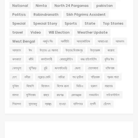
National
Nimta
North 24 Parganas
pakistan
Politics
Rabindranath
Sikh Pilgrims Accident
Special
Special Story
Sports
State
Top Stories
travel
Video
WB Election
Weather Update
West Bengal
অর্জুন সিং
অর্থনীতি
আন্তর্জাতিক
আবহাওয়া
আমফান
আম্ফান
ঈদ
উত্তর ২৪ পরগনা
উত্তর দিনাজপুর
উত্তরবঙ্গ
করোনা
কলকাতা
কাঁথি
কালবৈশাখী
কোয়ারেন্টাইন
খবর হাইলাইটস
খুশির ঈদ
খেলাধুলা
ঘূর্ণিঝড়
চুরি
জলপাইগুড়ি
জেলা
তেলেঙ্গানা
দক্ষিণবঙ্গ
দেশ
নদীয়া
নরেন্দ্র মোদি
নাদিয়া
পথ দুর্ঘটনা
পশ্চিমবঙ্গ
প্রথম পাতা
ফুটবল
বিজেপি
বিনোদন
বিশেষ রচনা
ভিডিও
ভ্রমণ
মারধোর
মালদা
মুর্শিদাবাদ
রাজ্য
রায়গঞ্জ
রেলমন্ত্রক
লকডাউন
লাইফস্টাইল
শিয়ালদা
সান্দাকফু
স্বাস্থ্য
হাওড়া
হালিশহর
হুগলী
হেঁশেল