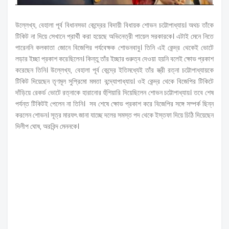
উল্লেখ্য, বেহালা পূর্ব বিধানসভা কেন্দ্রের বিদায়ী বিধায়ক শোভন চট্টোপাধ্যায়। অথচ তাঁকে
টিকিট না দিয়ে সেখানে প্রার্থী করা হয়েছে অভিনেত্রী পায়েল সরকারকে। এটাই মেনে নিতে
পারেননি কলকাতা জোনে বিজেপির পর্যবেক্ষক শোভনবাবু। তিনি এই কেন্দ্র থেকেই ভোটে
লড়ার ইচ্ছা প্রকাশ করেছিলেন। কিন্তু তাঁর ইচ্ছার গুরুত্ব দেওয়া হয়নি বলেই ক্ষোভ প্রকাশ
করেছেন তিনি। উল্লেখ্য, বেহালা পূর্ব কেন্দ্রে ইতিমধ্যেই তাঁর স্ত্রী রত্না চট্টোপাধ্যায়কে
টিকিট দিয়েছেন তৃণমূল সুপ্রিমো মমতা বন্দ্যোপাধ্যায়। ওই কেন্দ্র থেকে বিজেপির টিকিটে
দাঁড়িয়ে রেকর্ড ভোটে রত্নাকে হারানোর হুঁশিয়ারি দিয়েছিলেন শোভন চট্টোপাধ্যায়। তবে শেষ
পর্যন্ত টিকিটই পেলেন না তিনি। সব শেষে ক্ষোভ প্রকাশ করে বিজেপির সঙ্গে সম্পর্ক ছিন্ন
করলেন শোভন। সূত্র মারফৎ জানা যাচ্ছে দলের সমস্ত পদ থেকে ইস্তফা দিয়ে চিঠি দিয়েছেন
দিলীপ ঘোষ, অরবিন্দ মেননকে।