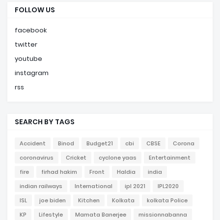
FOLLOW US
facebook
twitter
youtube
instagram
rss
SEARCH BY TAGS
Accident
Binod
Budget21
cbi
CBSE
Corona
coronavirus
Cricket
cyclone yaas
Entertainment
fire
firhad hakim
Front
Haldia
india
indian railways
International
ipl 2021
IPL2020
ISL
joe biden
Kitchen
Kolkata
kolkata Police
KP
Lifestyle
Mamata Banerjee
missionnabanna