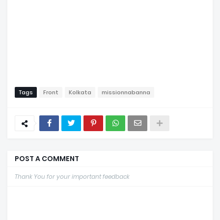
Tags
Front
Kolkata
missionnabanna
POST A COMMENT
Thank You for your important feedback