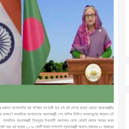
গুরুত্ব অনেকখানি। নয়া বাণিজ্য পথ তৈরী হবে এই দুই দেশের মধ্যে। এছাড়া প্রধানমন্ত্রীর
জায় থাকবে’। অন্যদিকে বাংলাদেশের প্রধানমন্ত্রী শেখ হাসিনা ভিডিও কনফারেন্সের মাধ্যমে এই
োদিকে। অপরদিকে প্রধানমন্ত্রী ত্রিপুরার উনকোটি জেলাসদর থেকে খোয়াই জেলার সদরের মধ্যে
োট খরচ ধরা হয়েছে ১,০৭৮ কোটি টাকা। পাশাপাশি প্রধানমন্ত্রী আবাস যোজনায় ৪০ হাজারের