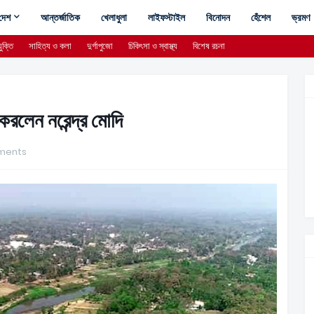
দেশ
আন্তর্জাতিক
খেলাধুলা
লাইফস্টাইল
বিনোদন
হেঁশেল
ভ্রমণ
ুক্তি
সাহিত্য ও কলা
দুর্গাপুজো
চিকিৎসা ও স্বাস্থ্য
বিশেষ রচনা
করলেন নরেন্দ্র মোদি
ments