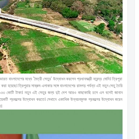
রত বাংলাদেশের মধ্যে 'মৈত্রী সেতুর' উদ্বোধন করলেন প্রধানমন্ত্রী নরেন্দ্র মোদি। ত্রিপুরা
করা হয়েছে। ত্রিপুরার সাব্রুম এলাকার সঙ্গে বাংলাদেশের রামগড় পর্যন্ত এই নতুন সেতু তৈরি
ছে ১৩৩ কোটি টাকা। নতুন এই সেতুর জন্য দুই দেশ আরও কাছাকাছি চলে এল বলেই জানান
বেশ কয়েকটি প্রকল্পের উদ্বোধন করতে। সেখানে একাধিক উন্নয়নমূলক প্রকল্পের উদ্বোধন করেন
ি।