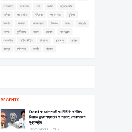
তেলেঙ্গানা
দক্ষিণবঙ্গ
দেশ
নদীয়া
নরেন্দ্র মোদি
নাদিয়া
পথ দুর্ঘটনা
পশ্চিমবঙ্গ
প্রথম পাতা
ফুটবল
বিজেপি
বিনোদন
বিশেষ রচনা
ভিডিও
ভ্রমণ
মারধোর
মালদা
মুর্শিদাবাদ
রাজ্য
রায়গঞ্জ
রেলমন্ত্রক
লকডাউন
লাইফস্টাইল
শিয়ালদা
সান্দাকফু
স্বাস্থ্য
হাওড়া
হালিশহর
হুগলী
হেঁশেল
RECENTS
Death: নোবেলজয়ী অর্থনীতিবিদ অভিজিৎ
বিনায়ক বন্দ্যোপাধ্যায়ের মা প্রয়াত, শোকপ্রকাশ
মুখ্যমন্ত্রীর
November 03, 2023