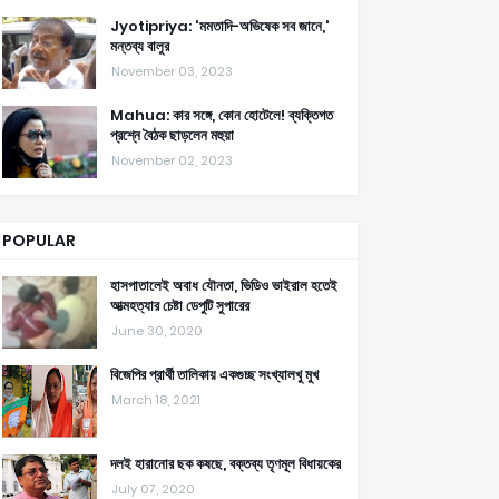
Jyotipriya: 'মমতাদি-অভিষেক সব জানে,'
মন্তব্য বালুর
November 03, 2023
Mahua: কার সঙ্গে, কোন হোটেলে! ব্যক্তিগত
প্রশ্নে বৈঠক ছাড়লেন মহুয়া
November 02, 2023
POPULAR
হাসপাতালেই অবাধ যৌনতা, ভিডিও ভাইরাল হতেই
আত্মহত্যার চেষ্টা ডেপুটি সুপারের
June 30, 2020
বিজেপির প্রার্থী তালিকায় একগুচ্ছ সংখ্যালখু মুখ
March 18, 2021
দলই হারানোর ছক কষছে, বক্তব্য তৃণমূল বিধায়কের
July 07, 2020