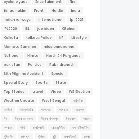
cyclone yaas
Entertainment
fire
firhad hakim
Front
Haldia
india
indian railways
International
ipl 2021
IPL2020
ISL
joe biden
Kitchen
Kolkata
kolkata Police
KP
Lifestyle
Mamata Banerjee
missionnabanna
National
Nimta
North 24 Parganas
pakistan
Politics
Rabindranath
Sikh Pilgrims Accident
Special
Special Story
Sports
State
Top Stories
travel
Video
WB Election
Weather Update
West Bengal
অর্জুন সিং
অর্থনীতি
আন্তর্জাতিক
আবহাওয়া
আমফান
আম্ফান
ঈদ
উত্তর ২৪ পরগনা
উত্তর দিনাজপুর
উত্তরবঙ্গ
করোনা
কলকাতা
কাঁথি
কালবৈশাখী
কোয়ারেন্টাইন
খবর হাইলাইটস
খুশির ঈদ
খেলাধুলা
ঘূর্ণিঝড়
চুরি
জলপাইগুড়ি
জেলা