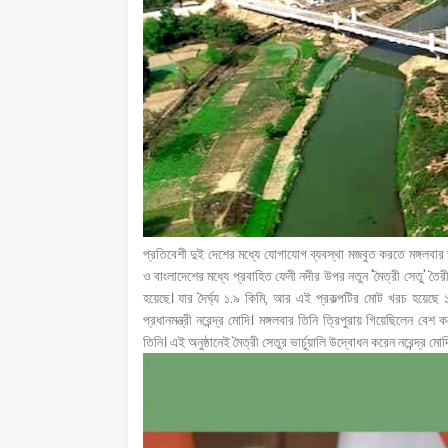
প্রতিবেশী দুই দেশের মধ্যে যোগাযোগ ব্যবস্থা মজবুত করতে মঙ্গলবার ভা
ও বাংলাদেশের মধ্যে প্রবাহিত ফেনী নদীর উপর নতুন 'মৈত্রী সেতু' তৈরী 
হয়েছে। যার দৈর্ঘ্য ১.৯ কিমি, আর এই প্রকল্পটির মোট খরচ হয়ে
প্রধানমন্ত্রী নরেন্দ্র মোদি। মঙ্গলবার তিনি ত্রিপুরায় গিয়েছিলেন 
তিনি। এই অনুষ্ঠানেই মৈত্রী সেতুর ভার্চুয়ালি উদ্বোধন করেন নরেন্দ্র মোদ