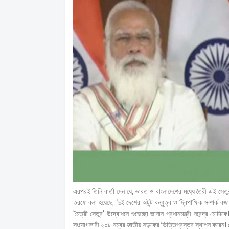
এরপরই তিনি বার্তা দেন যে, ভারত ও বাংলাদেশের মধ্যে তৈরী এই সেতুর 
তরফে বলা হয়েছে, ‘দুই দেশের অটুট বন্ধুত্ব ও দ্বিপাক্ষিক সম্পর্ক ব
'মৈত্রী সেতুর' উদ্বোধনে শুভেচ্ছা জানান প্রধানমন্ত্রী নরেন্দ্র ম
সংযোগকারী ২০৮ নম্বর জাতীয় সড়কের ভিত্তিপ্রস্তর স্থাপন করেন। ম