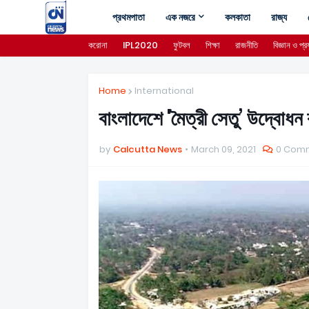
প্রথমপাতা
এক নজরে
কলকাতা
রাজ্য
করোনা
IPL2020
ফুটবল
শিক্ষা
রাজনীতি
বিজ্ঞান ও প্রয
Home
International
বাংলাদেশে 'মৈত্রী সেতু’ উদ্বোধন 
by
Calcutta News
March 09, 2021
0 Com